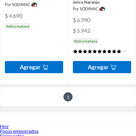
única Naranjo
Por SODIMAC
Por SODIMAC
$ 4.690
$ 6.990
Retira mañana
$ 5.942
Retira mañana
(1)
Agregar
Agregar
1
Hoz
Focos empotrados
Sierra sable