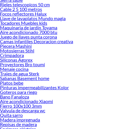
Rieles telescopicos 50 cm
Cable 2 5 100 metros
Focos reflectores Halux
Llave de lavaplatos Mundo magia
Tocadores Muebles kids
Maquinaria de jardin Toyama
Aire acondicionado 7000 btu
Juego de llaves punta corona
Camas infantiles Decoracion creativa
Piecera Mashini
Motosierras Stihl
Crimpadora
Siliconas Agorex
Proyectores Bro toumi
Menaje cocina
Trajes de agua Sterk
Sabanas Basement home
Platos bebe
Pinturas impermeabilizantes Kolor
Goteros para riego
Bano Fanaloza
Aire acondicionado Xiaomi
Fierro 100x100 3mm
Valvula de descarga wc
Quita sarro
Madera impregnada
Repisas de madera
Encimera eléctrica