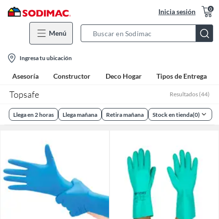
0
Inicia sesión
Menú
Search
Bar
location-
Ingresa tu ubicación
icon
Asesoría
Constructor
Deco Hogar
Tipos de Entrega
Topsafe
Resultados
(
44
)
Llega en 2 horas
Llega mañana
Retira mañana
Stock en tienda
(
0
)