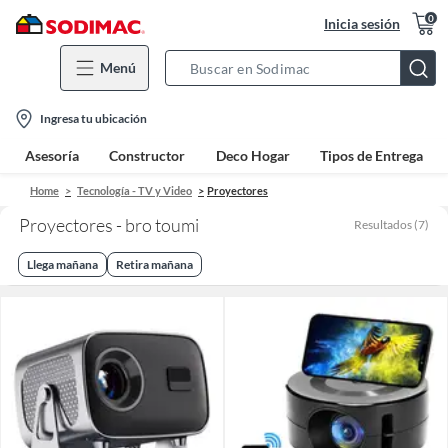
0
Inicia sesión
Menú
Search
Bar
location-
Ingresa tu ubicación
icon
Asesoría
Constructor
Deco Hogar
Tipos de Entrega
Home
Tecnología - TV y Video
Proyectores
Proyectores - bro toumi
Resultados
(
7
)
Llega mañana
Retira mañana