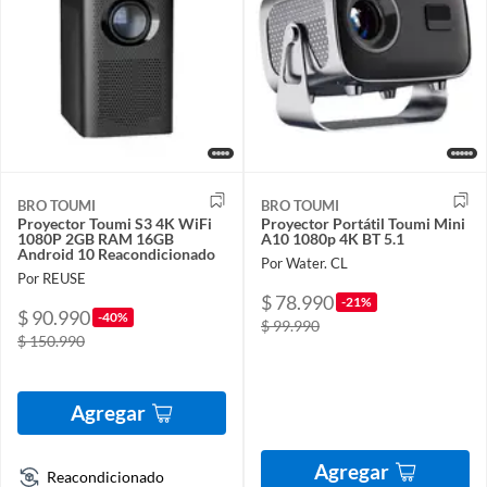
BRO TOUMI
BRO TOUMI
Proyector Toumi S3 4K WiFi
Proyector Portátil Toumi Mini
1080P 2GB RAM 16GB
A10 1080p 4K BT 5.1
Android 10 Reacondicionado
Por Water. CL
Por REUSE
$ 78.990
-21%
$ 90.990
-40%
$ 99.990
$ 150.990
Agregar
Agregar
Reacondicionado