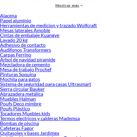
personalizado. Explora nuestra selección de herramientas, materiales y
Mostrar más
accesorios de calidad que te ayudarán a crear un espacio más tú.
Alacena
Desde remodelaciones hasta proyectos de decoración, estamos aquí para hacer
Papel aluminio
tus ideas realidad. ¡Visítanos y encuentra todo lo que tenemos para ofrecerte en
Herramientas de medicion y trazado Wolfcraft
Proyectores!
Mesas laterales Amoble
Cintas de embalaje Kuangye
Explora la variedad de productos de Proyectores en Sodimac
Lavado 20 kg
Adhesivo de contacto
Herramientas, materiales y accesorios de calidad para tus proyectos y
Audifonos Transformers
renovación de espacios. ¡Visítanos y descubre todo lo que tenemos para
Carpas Ferrino
ofrecerte!
Arbol de navidad piramide
Mezcladora de cemento
Encuentra una amplia variedad de productos de Proyectores en Sodimac.
Mesa de trabajo Prochef
Encuentra todo lo necesario para tus proyectos de renovación y decoración.
Pinturas Soquina
¡Visítanos y haz tus ideas realidad!
Mochila para gatos
Sistema de seguridad para casas Ultrasmart
Sierra circular Bauker
Abrazadera metálica
Muebles Halman
Poufs Deco mimbre
Poufs Plástico
Tocadores Muebles kids
Termos electricos y calderas Mademsa
Bombas de piscina
Cafeteras Fagor
Quitasoles y bases Jardimex