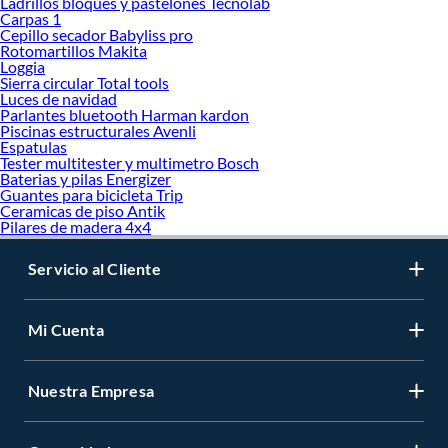
Ladrillos bloques y pastelones Tecnolab
Carpas 1
Cepillo secador Babyliss pro
Rotomartillos Makita
Loggia
Sierra circular Total tools
Luces de navidad
Parlantes bluetooth Harman kardon
Piscinas estructurales Avenli
Espatulas
Tester multitester y multimetro Bosch
Baterias y pilas Energizer
Guantes para bicicleta Trip
Ceramicas de piso Antik
Pilares de madera 4x4
Servicio al Cliente
Mi Cuenta
Nuestra Empresa