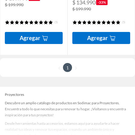
$ 134.990
-33%
$ 199.990
$ 199.990
(5)
(5)
Agregar
Agregar
1
Proyectores
Descubre un amplio catálogo de productos en Sodimac para Proyectores.
Encuentra todo lo que necesitas para renovar tu hogar. ¡Visítanos y encuentra
inspiración para tus proyectos!
Desde herramientas hasta accesorios, estamos aquí para ayudarte a hacer
realidad tus ideas y renovar tus espacios, creando un ambiente único y