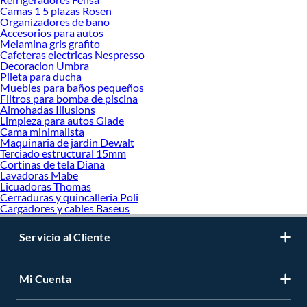
Camas 1 5 plazas Rosen
Organizadores de bano
Accesorios para autos
Melamina gris grafito
Cafeteras electricas Nespresso
Decoracion Umbra
Pileta para ducha
Muebles para baños pequeños
Filtros para bomba de piscina
Almohadas Illusions
Limpieza para autos Glade
Cama minimalista
Maquinaria de jardin Dewalt
Terciado estructural 15mm
Cortinas de tela Diana
Lavadoras Mabe
Licuadoras Thomas
Cerraduras y quincalleria Poli
Cargadores y cables Baseus
Servicio al Cliente
Mi Cuenta