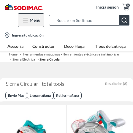
0
Inicia sesión
Menú
Search
Bar
location-
Ingresa tu ubicación
icon
Asesoría
Constructor
Deco Hogar
Tipos de Entrega
Home
Herramientas y máquinas - Herramientas eléctricas e inalámbricas
Sierra Eléctrica
Sierra Circular
Sierra Circular - total tools
Resultados
(
8
)
Envio Plus
Llega mañana
Retira mañana