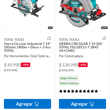
TOTAL TOOLS
TOTAL TOOLS
Sierra Circular Industrial 7 14”
SIERRA CIRCULAR 7 14 20V
185mm 1400w + Disco + 3 Acc
TOTAL TSLI18513-7 1BAT
TOTAL
5A+CARG
Por Herramientas Total Tools la Nueva
Por Construplaza
$ 49.990
$ 134.990
-49%
-44%
$ 97.990
$ 241.395
Llega mañana
Retira mañana
(4)
Agregar
Agregar