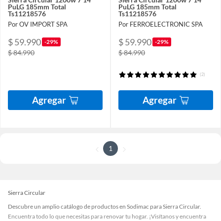
PuLG 185mm Total
PuLG 185mm Total
Ts11218576
Ts11218576
Por OV IMPORT SPA
Por FERROELECTRONIC SPA
$ 59.990
$ 59.990
-29%
-29%
$ 84.990
$ 84.990
(2)
Agregar
Agregar
1
Sierra Circular
Descubre un amplio catálogo de productos en Sodimac para Sierra Circular.
Encuentra todo lo que necesitas para renovar tu hogar. ¡Visítanos y encuentra