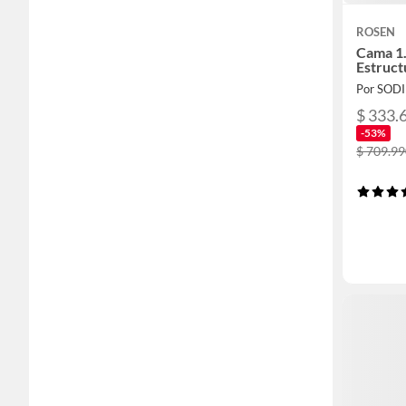
ROSEN
Cama 1.
Estruct
Por SOD
$ 333.
-53%
$ 709.99