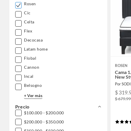
Rosen
Cic
Celta
Flex
Decocasa
Latam home
Flobal
ROSEN
Cannon
Cama 1.
Incal
New Sty
Por SOD
Belsogno
$ 319.
+ Ver más
$ 679.9
Precio
$100.000 - $200.000
$200.000 - $350.000
$350.000 - $500.000