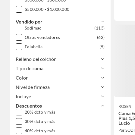
$500.000 - $1.000.000
Vendido por
Sodimac
(113)
Otros vendedores
(62)
Falabella
(5)
Relleno del colchón
Tipo de cama
Color
Nivel de firmeza
Incluye
Descuentos
ROSEN
20% dcto y más
Cama E
Plus 1,
30% dcto y más
Lucio
Por SOD
40% dcto y más