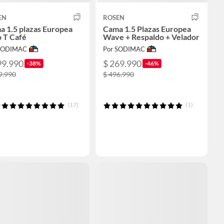
EN
ROSEN
a 1.5 plazas Europea
Cama 1.5 Plazas Europea
 T Café
Wave + Respaldo + Velador
 SODIMAC
Por SODIMAC
99.990
$ 269.990
-38%
-46%
9.990
$ 496.990
(17)
(1)