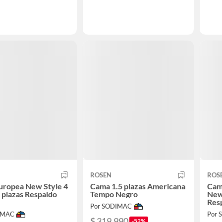
ROSEN
ROS
uropea New Style 4
Cama 1.5 plazas Americana
Cam
5 plazas Respaldo
Tempo Negro
New 
Res
Por SODIMAC
IMAC
Por
$ 319.990
-52%