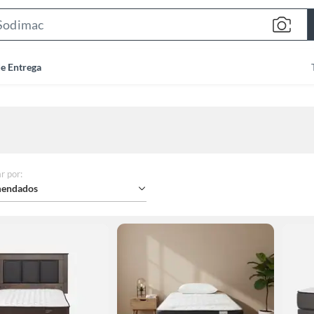
Search
Bar
de Entrega
r por
:
endados