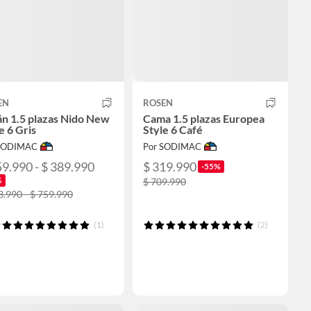
EN
ROSEN
n 1.5 plazas Nido New
Cama 1.5 plazas Europea
e 6 Gris
Style 6 Café
 SODIMAC
Por SODIMAC
59.990 - $ 389.990
$ 319.990
-55%
%
$ 709.990
3.990 - $ 759.990
(1)
(2)