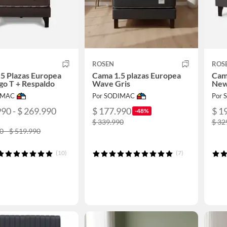
ROSEN
ROS
5 Plazas Europea
Cama 1.5 plazas Europea
Cam
o T + Respaldo
Wave Gris
New 
IMAC
Por SODIMAC
Por
990 - $ 269.990
$ 177.990
$ 1
-48%
$ 339.990
$ 32
0 - $ 519.990
(10)
(7)