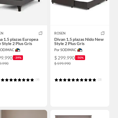
EN
ROSEN
a 1.5 plazas Europea
Divan 1.5 plazas Nido New
Style 2 Plus Gris
Style 2 Plus Gris
 SODIMAC
Por SODIMAC
99.990
$ 299.990
-39%
-50%
9.990
$ 599.990
(9)
(3)