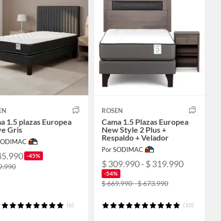
EN
ROSEN
a 1.5 plazas Europea
Cama 1.5 Plazas Europea
e Gris
New Style 2 Plus +
Respaldo + Velador
 SODIMAC
Por SODIMAC
45.990
-45%
$ 309.990 - $ 319.990
9.990
-54%
$ 669.990 - $ 673.990
(6)
(10)