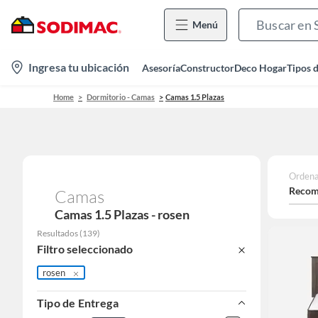
Menú
location-
Ingresa tu ubicación
Asesoría
Constructor
Deco Hogar
Tipos 
icon
Home
Dormitorio - Camas
Camas 1.5 Plazas
Ordena
Recom
Camas
Camas 1.5 Plazas - rosen
Resultados
(
139
)
Filtro seleccionado
rosen
Tipo de Entrega