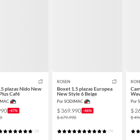
ROSEN
ROS
.5 plazas Nido New
Boxet 1.5 plazas Europea
Cam
 Plus Café
New Style 6 Beige
Wav
IMAC
Por SODIMAC
Por
990
$ 369.990
$ 2
-47%
-46%
90
$ 679.990
$ 49
(2)
(5)