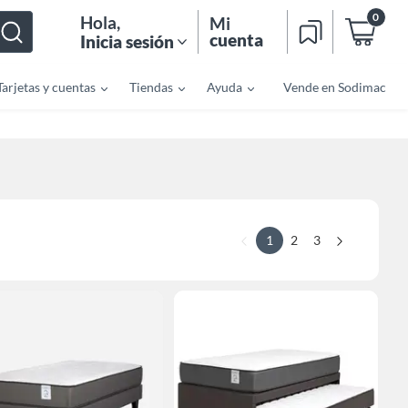
0
Hola
,
Mi
cuenta
Inicia sesión
Tarjetas y cuentas
Tiendas
Ayuda
Vende en Sodimac
1
2
3