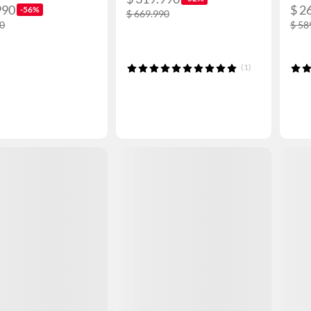
990
$ 2
-56%
$ 669.990
90
$ 58
(1)