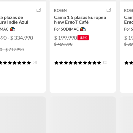
ROSEN
ROS
5 plazas de
Cama 1.5 plazas Europea
Cam
ura Indie Azul
New ErgoT Café
Ergo
IMAC
Por SODIMAC
Por
690 - $ 334.990
$ 199.990
$ 1
-52%
$ 419.990
$ 31
0 - $ 719.990
(4)
(5)