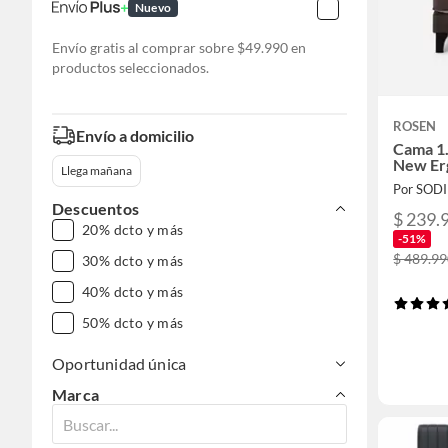
Nuevo
Envío gratis al comprar sobre $49.990 en
productos seleccionados.
ROSEN
Envío a domicilio
Cama 1.
New Erg
Llega mañana
Por SOD
Descuentos
$ 239.
20% dcto y más
-51%
$ 489.99
30% dcto y más
40% dcto y más
50% dcto y más
Oportunidad única
Marca