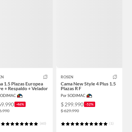
EN
ROSEN
a 1.5 Plazas Europea
Cama New Style 4 Plus 1.5
e + Respaldo + Velador
Plazas R F
 SODIMAC
Por SODIMAC
69.990
$ 299.990
-46%
-52%
6.990
$ 629.990
(60)
(1)