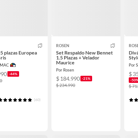
ROSEN
ROS
5 plazas Europea
Set Respaldo New Bennet
Divá
ris
1.5 Plazas + Velador
Styl
Maurice
IMAC
Por
Por Rosen
990
$ 3
-44%
$ 184.990
-21%
-50
90
$ 234.990
$ 71
(60)