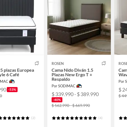
ROSEN
ROS
5 plazas Europea
Cama Nido Diván 1.5
Cam
le 6 Café
Plazas New Ergo T +
Wav
Respaldo
IMAC
Por
Por SODIMAC
990
$ 2
-53%
$ 339.990 - $ 389.990
90
$ 44
-40%
$ 562.990 - $ 669.990
(2)
(4)