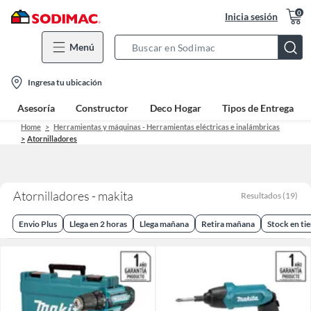
0
Inicia sesión
Menú
Search
Bar
location-
Ingresa tu ubicación
icon
Asesoría
Constructor
Deco Hogar
Tipos de Entrega
Home
Herramientas y máquinas - Herramientas eléctricas e inalámbricas
Atornilladores
Atornilladores - makita
Resultados
(
19
)
Envio Plus
Llega en 2 horas
Llega mañana
Retira mañana
Stock en ti