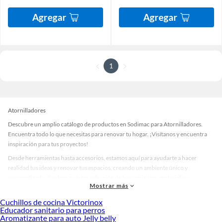
Agregar
Agregar
1
Atornilladores
Descubre un amplio catálogo de productos en Sodimac para Atornilladores.
Encuentra todo lo que necesitas para renovar tu hogar. ¡Visítanos y encuentra
inspiración para tus proyectos!
Desde herramientas hasta accesorios, estamos aquí para ayudarte a hacer
realidad tus ideas y renovar tus espacios, creando un ambiente único y
personalizado. Explora nuestra selección de herramientas, materiales y
Mostrar más
accesorios de calidad que te ayudarán a crear un espacio más tú.
Cuchillos de cocina Victorinox
Desde remodelaciones hasta proyectos de decoración, estamos aquí para hacer
Educador sanitario para perros
tus ideas realidad. ¡Visítanos y encuentra todo lo que tenemos para ofrecerte en
Aromatizante para auto Jelly belly
Atornilladores!