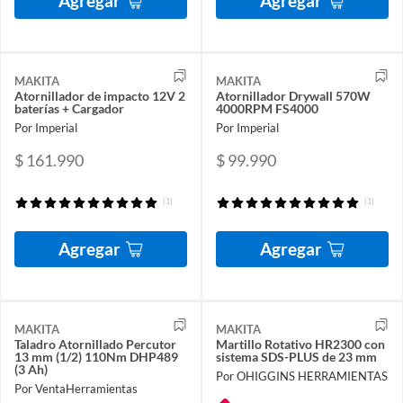
Agregar
Agregar
MAKITA
MAKITA
Atornillador de impacto 12V 2
Atornillador Drywall 570W
baterías + Cargador
4000RPM FS4000
Por Imperial
Por Imperial
$ 161.990
$ 99.990
(1)
(1)
Agregar
Agregar
MAKITA
MAKITA
Taladro Atornillado Percutor
Martillo Rotativo HR2300 con
13 mm (1/2) 110Nm DHP489
sistema SDS-PLUS de 23 mm
(3 Ah)
Por OHIGGINS HERRAMIENTAS
Por VentaHerramientas