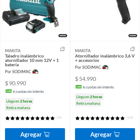
MAKITA
MAKITA
Taladro inalámbrico
Atornillador inalámbrico 3,6 V
atornillador 10 mm 12V + 1
+ accesorios
batería
Por SODIMAC
Por SODIMAC
$ 54.990
$ 90.990
6
cuotas sin interés
6
cuotas sin interés
Llega en
2 horas
Llega en
2 horas
Retira mañana
Retira mañana
(79)
(119)
Agregar
Agregar