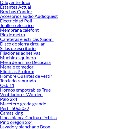
Diluyente duco
Estantes Actual
Explora la variedad de productos de Atornilladores en Sodimac
Brochas Condor
Accesorios audio Audioquest
Herramientas, materiales y accesorios de calidad para tus proyectos y
Electricidad Poli
renovación de espacios. ¡Visítanos y descubre todo lo que tenemos para
Toallero electrico
ofrecerte!
Membrana calefont
Pie de metro
Encuentra una amplia variedad de productos de Atornilladores en Sodimac.
Cafeteras electricas Xiaomi
Encuentra todo lo necesario para tus proyectos de renovación y decoración.
Disco de sierra circular
¡Visítanos y haz tus ideas realidad!
Sillas de escritorio
Fijaciones adhesivas
Mueble esquinero
Mesa de arrimo Decocasa
Menaje comedor
Elipticas Proform
Hombre Guantes de vestir
Terciado ranurado
Osb 11
Hornos empotrables True
Ventiladores Wurden
Palo 2x4
Macetero greda grande
Perfil 50x50x2
Camas king
Linea blanca Cocina eléctrica
Pino oregon 2x4
Lavado y planchado Beox