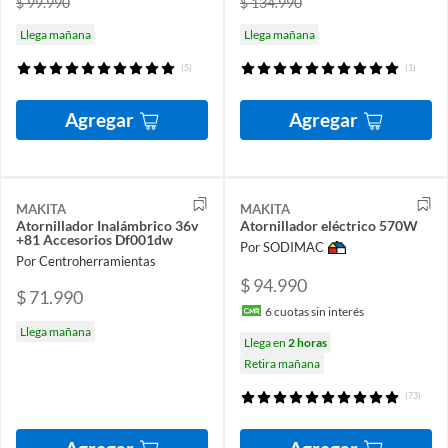
$ 99.990
$ 134.990
Llega mañana
Llega mañana
(5)
(1)
Agregar
Agregar
MAKITA
MAKITA
Atornillador Inalámbrico 36v
Atornillador eléctrico 570W
+81 Accesorios Df001dw
Por SODIMAC
Por Centroherramientas
$ 94.990
$ 71.990
6
cuotas sin interés
Llega mañana
Llega en
2 horas
Retira mañana
(73)