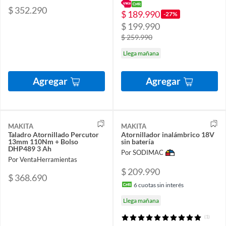
$ 352.290
$ 189.990
-27%
$ 199.990
$ 259.990
Llega mañana
Agregar
Agregar
MAKITA
MAKITA
Taladro Atornillado Percutor
Atornillador inalámbrico 18V
13mm 110Nm + Bolso
sin batería
DHP489 3 Ah
Por SODIMAC
Por VentaHerramientas
$ 209.990
$ 368.690
6
cuotas sin interés
Llega mañana
(1)