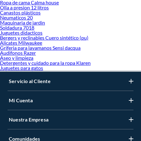
Ropa de cama Calma house
Olla a presion 12 litros
Canastos plásticos
Neumaticos 20
Maquinaria de jardin
Soldadura 7018
Juguetes didacticos
Bergers y reclinables Cuero sintético (pu)
Alicates Milwaukee
Griferia para lavamanos Sensi dacqua
Audifonos Razer
Aseo y limpieza
Detergentes y cuidado para la ropa Klaren
Juguetes para gatos
Servicio al Cliente
Mi Cuenta
Nuestra Empresa
Comunidades