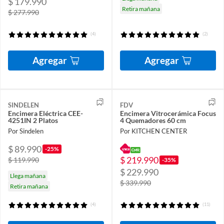
$ 179.990
Retira mañana
$ 277.990
(4)
(2)
Agregar
Agregar
SINDELEN
FDV
Encimera Eléctrica CEE-
Encimera Vitrocerámica Focus
4251IN 2 Platos
4 Quemadores 60 cm
Por Sindelen
Por KITCHEN CENTER
$ 89.990
-25%
$ 219.990
$ 119.990
-35%
$ 229.990
Llega mañana
$ 339.990
Retira mañana
(4)
(11)