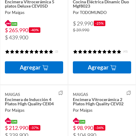
Encimera Vitrocerámica 5
Cocina Eléctrica Dinamic Duo
platos Deluxe CEV05D
Mgf8023
Por Maigas
Por TODOMUNDO
$ 29.990
-25%
$ 265.990
$ 39.990
-40%
$ 439.900
(2)
(45)
Agregar
Agregar
MAIGAS
MAIGAS
Encimera de Inducción 4
Encimera Vitrocerámica 2
Platos High Quality CEI04
Platos High Quality CEV02
Por Maigas
Por Maigas
$ 212.990
$ 98.990
-37%
-34%
$ 339.900
$ 104.990