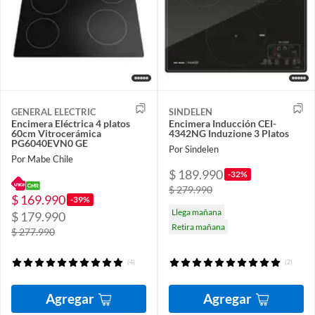
GENERAL ELECTRIC
SINDELEN
Encimera Eléctrica 4 platos
Encimera Inducción CEI-
60cm Vitrocerámica
4342NG Induzione 3 Platos
PG6040EVN0 GE
Por Sindelen
Por Mabe Chile
$ 189.990
-32%
$ 279.990
$ 169.990
-39%
Llega mañana
$ 179.990
Retira mañana
$ 277.990
(4)
(2)
Agregar
Agregar