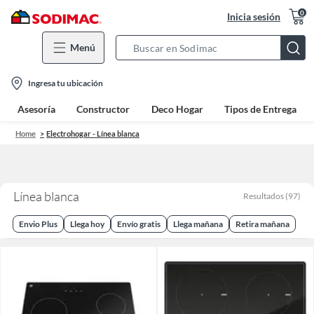
0
Inicia sesión
Menú
Search
Bar
location-
Ingresa tu ubicación
icon
Asesoría
Constructor
Deco Hogar
Tipos de Entrega
Home
Electrohogar - Línea blanca
Línea blanca
Resultados
(
97
)
Envio Plus
Llega hoy
Envío gratis
Llega mañana
Retira mañana