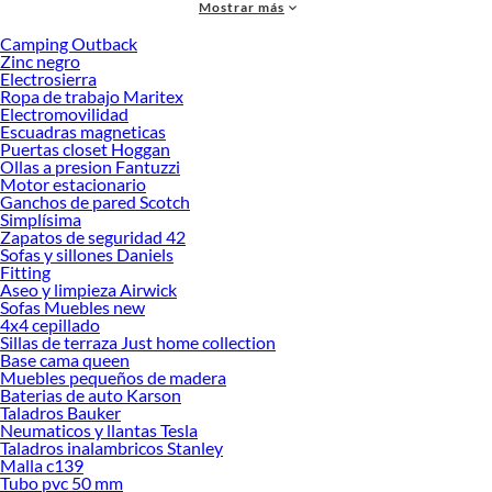
Mostrar más
accesorios de calidad que te ayudarán a crear un espacio más tú.
Camping Outback
Desde remodelaciones hasta proyectos de decoración, estamos aquí para hacer
Zinc negro
tus ideas realidad. ¡Visítanos y encuentra todo lo que tenemos para ofrecerte en
Electrosierra
Línea blanca!
Ropa de trabajo Maritex
Electromovilidad
Explora la variedad de productos de Línea blanca en Sodimac
Escuadras magneticas
Puertas closet Hoggan
Herramientas, materiales y accesorios de calidad para tus proyectos y
Ollas a presion Fantuzzi
renovación de espacios. ¡Visítanos y descubre todo lo que tenemos para
Motor estacionario
ofrecerte!
Ganchos de pared Scotch
Simplísima
Encuentra una amplia variedad de productos de Línea blanca en Sodimac.
Zapatos de seguridad 42
Encuentra todo lo necesario para tus proyectos de renovación y decoración.
Sofas y sillones Daniels
¡Visítanos y haz tus ideas realidad!
Fitting
Aseo y limpieza Airwick
Sofas Muebles new
4x4 cepillado
Sillas de terraza Just home collection
Base cama queen
Muebles pequeños de madera
Baterias de auto Karson
Taladros Bauker
Neumaticos y llantas Tesla
Taladros inalambricos Stanley
Malla c139
Tubo pvc 50 mm