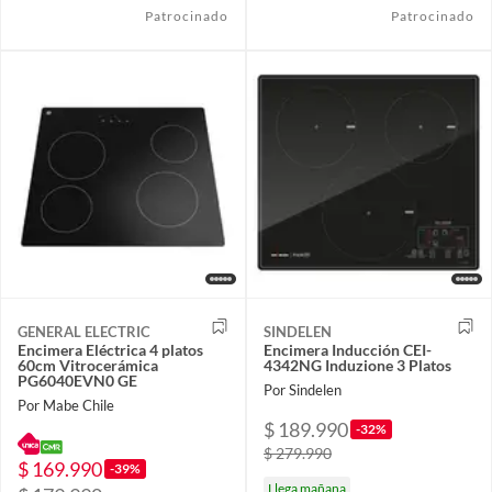
Patrocinado
Patrocinado
GENERAL ELECTRIC
SINDELEN
Encimera Eléctrica 4 platos
Encimera Inducción CEI-
60cm Vitrocerámica
4342NG Induzione 3 Platos
PG6040EVN0 GE
Por Sindelen
Por Mabe Chile
$ 189.990
-32%
$ 279.990
$ 169.990
-39%
Llega mañana