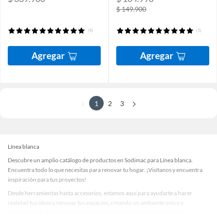
$ 149.900
(4)
(5)
Agregar
Agregar
1
2
3
Línea blanca
Descubre un amplio catálogo de productos en Sodimac para Línea blanca.
Encuentra todo lo que necesitas para renovar tu hogar. ¡Visítanos y encuentra
inspiración para tus proyectos!
Desde herramientas hasta accesorios, estamos aquí para ayudarte a hacer
realidad tus ideas y renovar tus espacios, creando un ambiente único y
personalizado. Explora nuestra selección de herramientas, materiales y