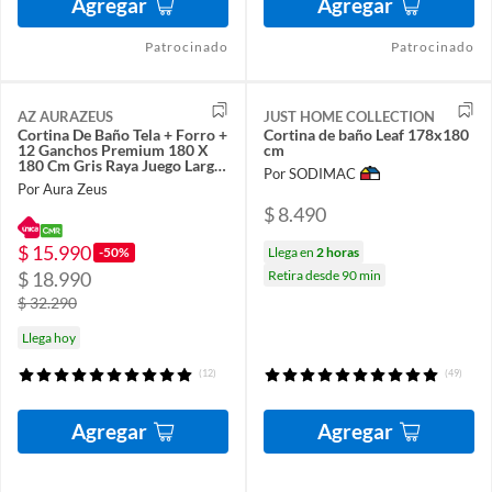
Agregar
Agregar
Patrocinado
Patrocinado
AZ AURAZEUS
JUST HOME COLLECTION
Cortina De Baño Tela + Forro +
Cortina de baño Leaf 178x180
12 Ganchos Premium 180 X
cm
180 Cm Gris Raya Juego Larga
Por SODIMAC
Az
Por Aura Zeus
$ 8.490
$ 15.990
-50%
Llega en
2 horas
$ 18.990
Retira desde 90 min
$ 32.290
Llega hoy
(12)
(49)
Agregar
Agregar