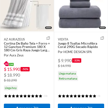
AZ AURAZEUS
VIDITA
Cortina De Baño Tela + Forro +
Juego 8 Toallas Microfibra
12 Ganchos Premium 180 X
Coral 290G Secado Rápido
180 Cm Gris Raya Juego Larga
Por HOME DESIGN SPA
Az
Por Aura Zeus
$ 9.990
-33%
$ 14.990
$ 15.990
-50%
Llega mañana
$ 18.990
Retira mañana
$ 32.290
Llega hoy
(11)
(1)