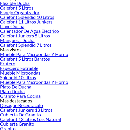
Flexible Ducha
Bidet de baño
Calefont 5 Litros
Urinario
Espejo Organizador
Salas de baño
Calefont Splendid 10 Litros
Rejillas y Celosías de Ventilación
Calefont 11 Litros Junkers
Vanitorio
Llave Ducha
Calentador De Agua Electrico
Taza de Baño - WC
Calefont Junkers 5 Litros
Dispensador de jabón y jaboneras
Manguera Ducha
Cortinas de baño
Calefont Splendid 7 Litros
Tina de baño
Mas vistos
Duchas y cabinas
Mueble Para Microondas Y Horno
Toallas
Calefont 5 Litros Baratos
Portapapel
Frutero
Portacepillos y Vasos
Especiero Extraible
Mueble Microondas
Sanitarios
Splendid 10 Litros
Repisas para baño
Mueble Para Microondas Y Horno
Termo eléctrico
Plato De Ducha
Extractores de Aire
Plato Ducha
Válvula de llenado WC
Granito Para Cocina
Bomba agua
Mas destacados
Desague Receptaculo
Marcas destacadas en Baño
Calefont Junkers 13 Litros
Junkers
Cubierta De Granito
Calefont 13 Litros Gas Natural
Splendid
Cubierta Granito
Rheem
Granito