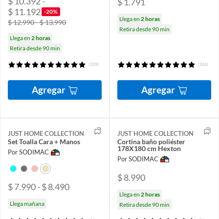
$ 10.392 -
$ 1.791
$ 11.192
-20%
Llega en
2 horas
$ 12.990 - $ 13.990
Retira desde 90 min
Llega en
2 horas
Retira desde 90 min
(109)
(366)
Agregar
Agregar
JUST HOME COLLECTION
JUST HOME COLLECTION
Set Toalla Cara + Manos
Cortina baño poliéster
178X180 cm Hexton
Por SODIMAC
Por SODIMAC
$ 8.990
$ 7.990 - $ 8.490
Llega en
2 horas
Llega mañana
Retira desde 90 min