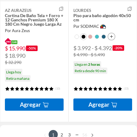
AZ AURAZEUS
LOURDES
Cortina De Baño Tela + Forro +
Piso para baño algodón 40x50
12 Ganchos Premium 180 X
cm
180 Cm Negro Juego Larga Az
Por SODIMAC
Por Aura Zeus
$ 3.992 - $ 4.392
$ 15.990
-20%
-50%
$ 4.990 - $ 5.490
$ 18.990
$ 32.290
Llega en
2 horas
Retira desde 90 min
Llega hoy
Retira mañana
(10)
(15)
Agregar
Agregar
...
1
2
3
56