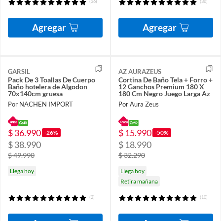
(36)
(36)
Agregar
Agregar
GARSIL
AZ AURAZEUS
Pack De 3 Toallas De Cuerpo
Cortina De Baño Tela + Forro +
Baño hotelera de Algodon
12 Ganchos Premium 180 X
70x140cm gruesa
180 Cm Negro Juego Larga Az
Por NACHEN IMPORT
Por Aura Zeus
$ 36.990
$ 15.990
-26%
-50%
$ 38.990
$ 18.990
$ 49.990
$ 32.290
Llega hoy
Llega hoy
Retira mañana
(2)
(10)