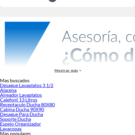
Mostrar más
Más productos con increíbles ofertas:
Mas buscados
Desague Lavaplatos 3 1/2
Tinas e hidromasajes
Alacena
Toalleros
Aireador Lavaplatos
Duchas y cabinas
Calefont 13 Litros
Muebles de baño
Receptaculo Ducha 80X80
Shower doors y Cabinas
Cabina Ducha 90X90
Mamparas para duchas
Desague Para Ducha
Barra de ducha
Soporte Ducha
Espejo Organizador
Saunas
Lavacopas
Spa de exterior y Hot tubs
Mas populares
Shower doors y Cabinas