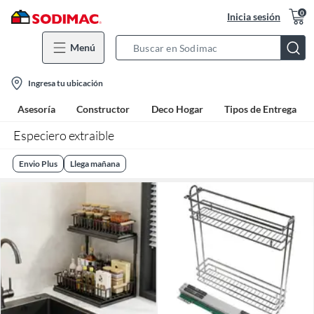
0
Inicia sesión
Menú
Search
Bar
location-
Ingresa tu ubicación
icon
Asesoría
Constructor
Deco Hogar
Tipos de Entrega
Especiero extraible
Envio Plus
Llega mañana