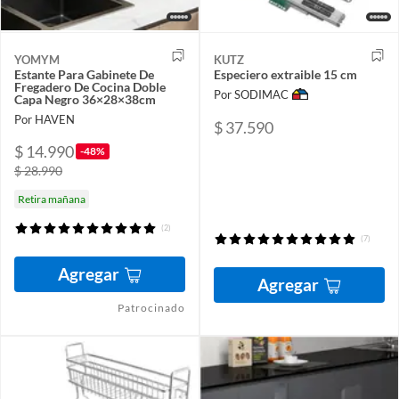
YOMYM
KUTZ
Estante Para Gabinete De
Especiero extraible 15 cm
Fregadero De Cocina Doble
Por SODIMAC
Capa Negro 36×28×38cm
Por HAVEN
$ 37.590
$ 14.990
-48%
$ 28.990
Retira mañana
(2)
(7)
Agregar
Agregar
Patrocinado