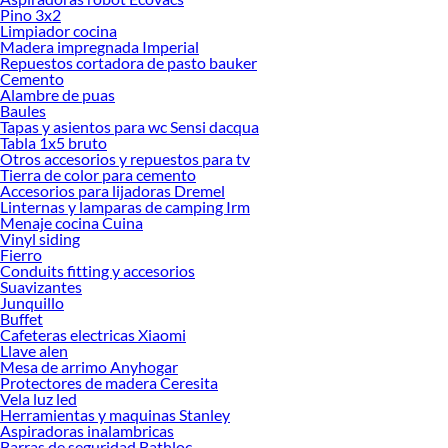
Pino 3x2
Limpiador cocina
Madera impregnada Imperial
Repuestos cortadora de pasto bauker
Cemento
Alambre de puas
Baules
Tapas y asientos para wc Sensi dacqua
Tabla 1x5 bruto
Otros accesorios y repuestos para tv
Tierra de color para cemento
Accesorios para lijadoras Dremel
Linternas y lamparas de camping Irm
Menaje cocina Cuina
Vinyl siding
Fierro
Conduits fitting y accesorios
Suavizantes
Junquillo
Buffet
Cafeteras electricas Xiaomi
Llave alen
Mesa de arrimo Anyhogar
Protectores de madera Ceresita
Vela luz led
Herramientas y maquinas Stanley
Aspiradoras inalambricas
Barras de seguridad Bathloc