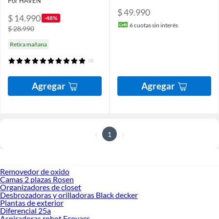
Por HAVEN
$ 49.990
$ 14.990
-48%
6
cuotas sin interés
$ 28.990
Retira mañana
(2)
Agregar
Agregar
1
Removedor de oxido
Camas 2 plazas Rosen
Organizadores de closet
Desbrozadoras y orilladoras Black decker
Plantas de exterior
Diferencial 25a
Aspiradoras robot Ecovacs