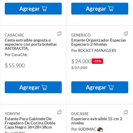
Agregar
Agregar
CASACHIC
GENERICO
Cesta extraíble angosta o
Estante Organizador Especias
especiero con porta botellas
Especiero 2 Niveles
ANTRACITA,
Por ROCKET MANAGERS
Por CasaChic
$ 24.000
-35%
$ 55.900
$ 37.200
Agregar
Agregar
YOMYM
DUCASSE
Estante Para Gabinete De
Especiero extraible 15 cm 2
Fregadero De Cocina Doble
niveles
Capa Negro 36×28×38cm
Por SODIMAC