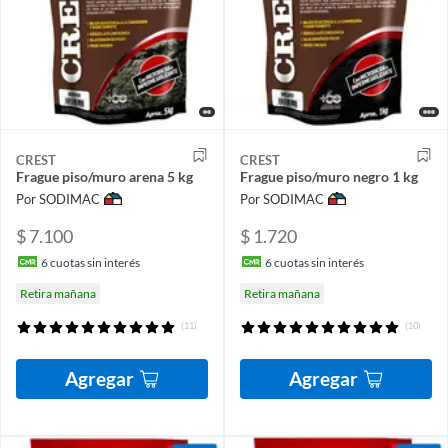
CREST
CREST
Frague piso/muro arena 5 kg
Frague piso/muro negro 1 kg
Por SODIMAC
Por SODIMAC
$ 7.100
$ 1.720
6
cuotas sin interés
6
cuotas sin interés
Retira mañana
Retira mañana
(11)
(10)
Agregar
Agregar