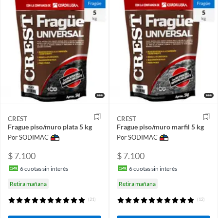
CREST
CREST
Frague piso/muro plata 5 kg
Frague piso/muro marfil 5 kg
Por SODIMAC
Por SODIMAC
$ 7.100
$ 7.100
6
cuotas sin interés
6
cuotas sin interés
Retira mañana
Retira mañana
(21)
(12)