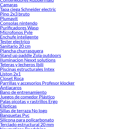
Encuentra una amplia variedad de productos de Fragües en Sodimac. Encuentra
Camaras
todo lo necesario para tus proyectos de renovación y decoración. ¡Visítanos y
Tapa ciega Schneider electric
haz tus ideas realidad!
Pino 2x3 bruto
Plumavit
Consolas nintendo
Purificadores Wasp
Microfonos Pyle
Enchufe inteligente
Tester electrico
Sanitario 20 cm
Plancha churrasquera
Stand up paddle Zola outdoors
Iluminacion Nexxt solutions
Teteras y lecheros Ibili
Piscinas estructurales Intex
Liston 2x1
Closet Roca
Parrillas y accesorios Profesor klocker
Antiacaros
Bano de entrenamiento
Juegos de comedor Plástico
Palas picotas y rastrillos Ergo
Elipticas
Sillas de terraza No logo
Banquetas Pvc
Silicona para policarbonato
Terciado estructural 20 mm
Neumaticos Roadshine