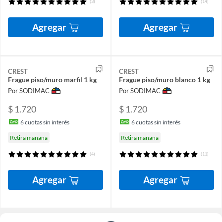
(3)
(14)
Agregar
Agregar
CREST
CREST
Frague piso/muro marfil 1 kg
Frague piso/muro blanco 1 kg
Por SODIMAC
Por SODIMAC
$ 1.720
$ 1.720
6
cuotas sin interés
6
cuotas sin interés
Retira mañana
Retira mañana
(4)
(11)
Agregar
Agregar