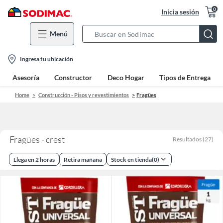
0
Inicia sesión
Menú
Search
Bar
location-
Ingresa tu ubicación
icon
Asesoría
Constructor
Deco Hogar
Tipos de Entrega
Home
Construcción - Pisos y revestimientos
Fragües
Fragües - crest
Resultados
(
27
)
Llega en 2 horas
Retira mañana
Stock en tienda
(
0
)