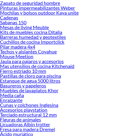
Zapato de seguridad hombre
Desde remodelaciones hasta proyectos de decoración, estamos aquí para hacer
Pinturas impermeabilizantes Weber
tus ideas realidad. ¡Visítanos y encuentra todo lo que tenemos para ofrecerte en
Mochilas y bolsos outdoor Kaya unite
Electricidad!
Cadenas
Sabanas 150
Explora la variedad de productos de Electricidad en Sodimac
Mesas de living Meuble
Kits de muebles cocina Ditalia
Herramientas, materiales y accesorios de calidad para tus proyectos y
Barreras humedad y geotextiles
renovación de espacios. ¡Visítanos y descubre todo lo que tenemos para
Cuchillos de cocina Importclick
ofrecerte!
Pilar madera 4x4
Techos y aislantes Coyahue
Encuentra una amplia variedad de productos de Electricidad en Sodimac.
Mouse Meetion
Encuentra todo lo necesario para tus proyectos de renovación y decoración.
Jaula para pajaros y accesorios
¡Visítanos y haz tus ideas realidad!
Mas utensilios de cocina Kitchenaid
Fierro estriado 10 mm
Pastillas de cloro para piscina
Estanque de agua 5000 litros
Basureros y papeleros
Muebles de lavaplatos Khor
Media caña
Enraizante
Cunas y colchones Inglesina
Accesorios playstation
Terciado estructural 12 mm
Figuras de animales
Licuadoras Albin trotter
Fresa para madera Dremel
Ácido muriático