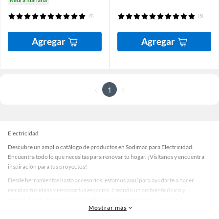
(9)
(5)
Agregar
Agregar
1
Electricidad
Descubre un amplio catálogo de productos en Sodimac para Electricidad.
Encuentra todo lo que necesitas para renovar tu hogar. ¡Visítanos y encuentra
inspiración para tus proyectos!
Desde herramientas hasta accesorios, estamos aquí para ayudarte a hacer
realidad tus ideas y renovar tus espacios, creando un ambiente único y
personalizado. Explora nuestra selección de herramientas, materiales y
Mostrar más
accesorios de calidad que te ayudarán a crear un espacio más tú.