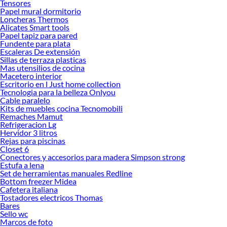
Tensores
Papel mural dormitorio
Explora la variedad de productos de Electricidad en Sodimac
Loncheras Thermos
Alicates Smart tools
Herramientas, materiales y accesorios de calidad para tus proyectos y
Papel tapiz para pared
renovación de espacios. ¡Visítanos y descubre todo lo que tenemos para
Fundente para plata
ofrecerte!
Escaleras De extensión
Sillas de terraza plasticas
Encuentra una amplia variedad de productos de Electricidad en Sodimac.
Mas utensilios de cocina
Encuentra todo lo necesario para tus proyectos de renovación y decoración.
Macetero interior
¡Visítanos y haz tus ideas realidad!
Escritorio en l Just home collection
Tecnologia para la belleza Onlyou
Cable paralelo
Kits de muebles cocina Tecnomobili
Remaches Mamut
Refrigeracion Lg
Hervidor 3 litros
Rejas para piscinas
Closet 6
Conectores y accesorios para madera Simpson strong
Estufa a lena
Set de herramientas manuales Redline
Bottom freezer Midea
Cafetera italiana
Tostadores electricos Thomas
Bares
Sello wc
Marcos de foto