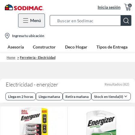
0
Inicia sesión
Menú
Search
Bar
location-
Ingresa tu ubicación
icon
Asesoría
Constructor
Deco Hogar
Tipos de Entrega
Home
Ferretería - Electricidad
Electricidad - energizer
Resultados
(
82
)
Llega en 2 horas
Llega mañana
Retira mañana
Stock en tienda
(
0
)