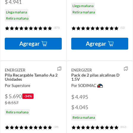
$ 4.941
Llega mañana
Llega mañana
Retira mañana
Retira mañana
(873)
(52)
Agregar
Agregar
ENERGIZER
ENERGIZER
Pila Recargable Tamaño Aa 2
Pack de 2 pilas alcalinas D
Unidades
1.5V
Por Superstore
Por SODIMAC
$ 5.690
$ 4.495
-34%
$ 8.557
$ 4.045
Retira mañana
Retira mañana
(39)
(812)