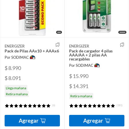
ENERGIZER
ENERGIZER
Pack de Pilas AAx10 + AAAx6
Pack de cargador 4 pilas
AAA/AA + 2 pilas AA
Por SODIMAC
recargables
Por SODIMAC
$ 8.990
$ 15.990
$ 8.091
$ 14.391
Llega mañana
Retira mañana
Retira mañana
(6)
(181)
Agregar
Agregar