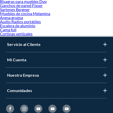
Bisagras para muebles Dvp
Ganchos de pared Fixser
Sartenes Bergner
Muebles de cocina Melamina
Arena gruesa
Audio Radios portátiles
Escalera de aluminio
Cama full
Cortinas verticales
Servicio al Cliente
Mi Cuenta
Nuestra Empresa
Comunidades