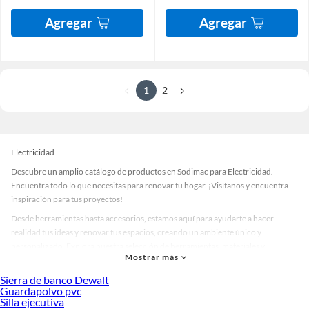
Agregar
Agregar
1
2
Electricidad
Descubre un amplio catálogo de productos en Sodimac para Electricidad.
Encuentra todo lo que necesitas para renovar tu hogar. ¡Visítanos y encuentra
inspiración para tus proyectos!
Desde herramientas hasta accesorios, estamos aquí para ayudarte a hacer
realidad tus ideas y renovar tus espacios, creando un ambiente único y
personalizado. Explora nuestra selección de herramientas, materiales y
Mostrar más
accesorios de calidad que te ayudarán a crear un espacio más tú.
Sierra de banco Dewalt
Desde remodelaciones hasta proyectos de decoración, estamos aquí para hacer
Guardapolvo pvc
tus ideas realidad. ¡Visítanos y encuentra todo lo que tenemos para ofrecerte en
Silla ejecutiva
Electricidad!