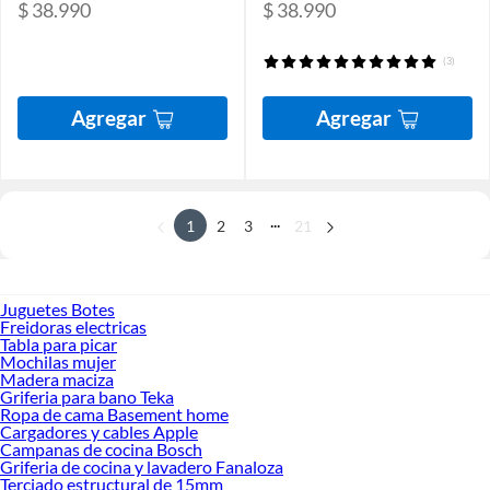
$ 38.990
$ 38.990
(3)
Agregar
Agregar
...
1
2
3
21
Juguetes Botes
Freidoras electricas
Tabla para picar
Mochilas mujer
Madera maciza
Griferia para bano Teka
Ropa de cama Basement home
Cargadores y cables Apple
Campanas de cocina Bosch
Griferia de cocina y lavadero Fanaloza
Terciado estructural de 15mm