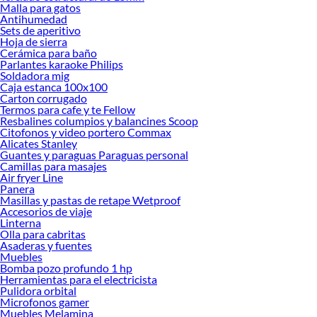
Malla para gatos
Antihumedad
Sets de aperitivo
Hoja de sierra
Cerámica para baño
Parlantes karaoke Philips
Soldadora mig
Caja estanca 100x100
Carton corrugado
Termos para cafe y te Fellow
Resbalines columpios y balancines Scoop
Citofonos y video portero Commax
Alicates Stanley
Guantes y paraguas Paraguas personal
Camillas para masajes
Air fryer Line
Panera
Masillas y pastas de retape Wetproof
Accesorios de viaje
Linterna
Olla para cabritas
Asaderas y fuentes
Muebles
Bomba pozo profundo 1 hp
Herramientas para el electricista
Pulidora orbital
Microfonos gamer
Muebles Melamina