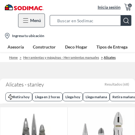
0
Inicia sesión
Menú
Search
Bar
location-
Ingresa tu ubicación
icon
Asesoría
Constructor
Deco Hogar
Tipos de Entrega
Home
Herramientas y máquinas - Herramientas manuales
Alicates
Alicates - stanley
Resultados
(
68
)
Retira hoy
Llega en 2 horas
Llega hoy
Llega mañana
Retira mañan