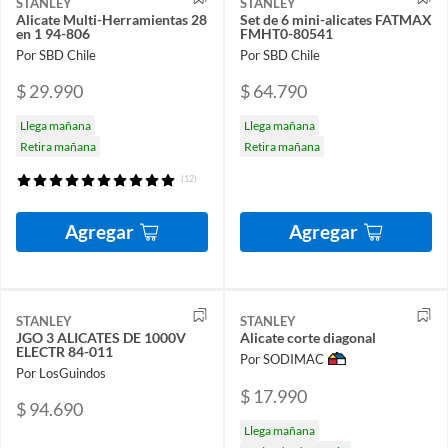
STANLEY
STANLEY
Alicate Multi-Herramientas 28
Set de 6 mini-alicates FATMAX
en 1 94-806
FMHT0-80541
Por SBD Chile
Por SBD Chile
$ 29.990
$ 64.790
Llega mañana
Llega mañana
Retira mañana
Retira mañana
(12)
Agregar
Agregar
STANLEY
STANLEY
JGO 3 ALICATES DE 1000V
Alicate corte diagonal
ELECTR 84-011
Por SODIMAC
Por LosGuindos
$ 17.990
$ 94.690
Llega mañana