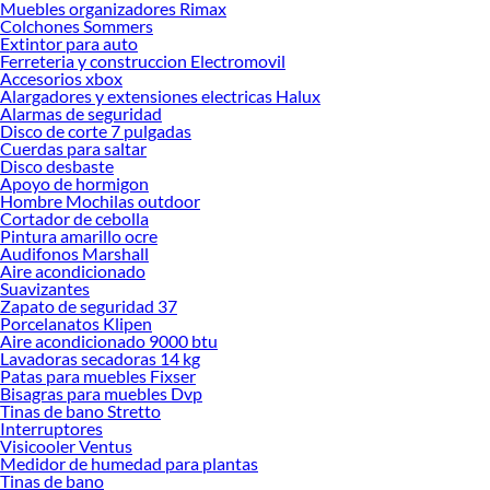
Muebles organizadores Rimax
Colchones Sommers
Encuentra una amplia variedad de productos de Alicates en Sodimac. Encuentra
Extintor para auto
todo lo necesario para tus proyectos de renovación y decoración. ¡Visítanos y
Ferreteria y construccion Electromovil
haz tus ideas realidad!
Accesorios xbox
Alargadores y extensiones electricas Halux
Alarmas de seguridad
Disco de corte 7 pulgadas
Cuerdas para saltar
Disco desbaste
Apoyo de hormigon
Hombre Mochilas outdoor
Cortador de cebolla
Pintura amarillo ocre
Audifonos Marshall
Aire acondicionado
Suavizantes
Zapato de seguridad 37
Porcelanatos Klipen
Aire acondicionado 9000 btu
Lavadoras secadoras 14 kg
Patas para muebles Fixser
Bisagras para muebles Dvp
Tinas de bano Stretto
Interruptores
Visicooler Ventus
Medidor de humedad para plantas
Tinas de bano