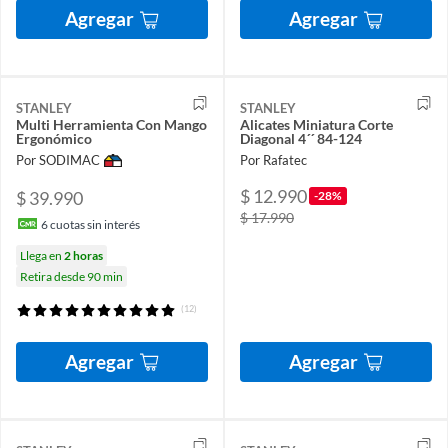
Agregar
Agregar
STANLEY
STANLEY
Multi Herramienta Con Mango
Alicates Miniatura Corte
Ergonómico
Diagonal 4´´ 84-124
Por SODIMAC
Por Rafatec
$ 12.990
$ 39.990
-28%
$ 17.990
6
cuotas sin interés
Llega en
2 horas
Retira desde 90 min
(12)
Agregar
Agregar