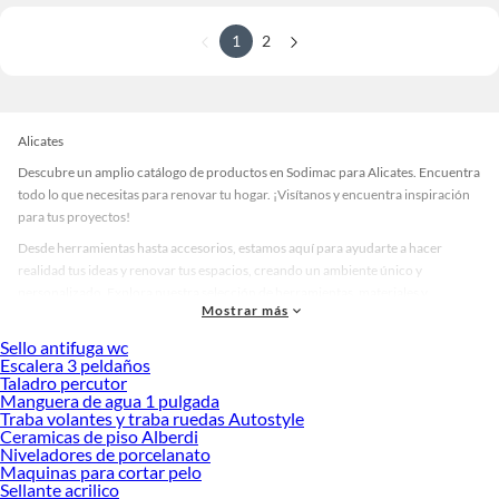
1
2
Alicates
Descubre un amplio catálogo de productos en Sodimac para Alicates. Encuentra
todo lo que necesitas para renovar tu hogar. ¡Visítanos y encuentra inspiración
para tus proyectos!
Desde herramientas hasta accesorios, estamos aquí para ayudarte a hacer
realidad tus ideas y renovar tus espacios, creando un ambiente único y
personalizado. Explora nuestra selección de herramientas, materiales y
Mostrar más
accesorios de calidad que te ayudarán a crear un espacio más tú.
Sello antifuga wc
Desde remodelaciones hasta proyectos de decoración, estamos aquí para hacer
Escalera 3 peldaños
tus ideas realidad. ¡Visítanos y encuentra todo lo que tenemos para ofrecerte en
Taladro percutor
Alicates!
Manguera de agua 1 pulgada
Traba volantes y traba ruedas Autostyle
Explora la variedad de productos de Alicates en Sodimac
Ceramicas de piso Alberdi
Niveladores de porcelanato
Herramientas, materiales y accesorios de calidad para tus proyectos y
Maquinas para cortar pelo
renovación de espacios. ¡Visítanos y descubre todo lo que tenemos para
Sellante acrilico
ofrecerte!