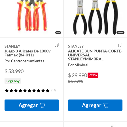
STANLEY
STANLEY
Juego 3 Alicates De 1000v
ALICATE 3UN PUNTA-CORTE-
Fatmax (84-011)
UNIVERSAL
STANLEYMIMBRAL
Por Centroherramientas
Por Mimbral
$ 53.990
$ 29.990
-21%
Llega hoy
$ 37.990
(18)
Agregar
Agregar