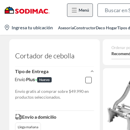
Menú
location-
Ingresa tu ubicación
Asesoría
Constructor
Deco Hogar
Tipos 
icon
Ordenar po
Recomend
Cortador de cebolla
Tipo de Entrega
Nuevo
Envío gratis al comprar sobre $49.990 en
productos seleccionados.
Envío a domicilio
Llega mañana