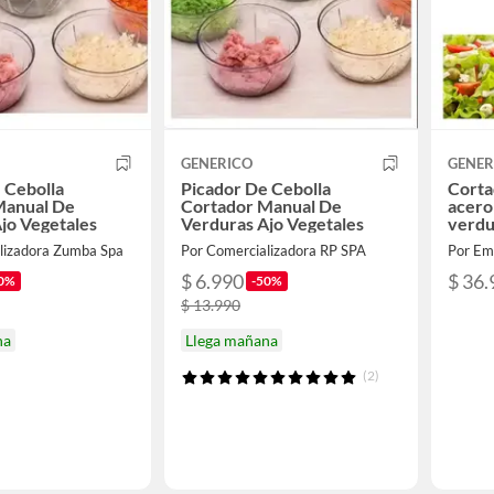
GENERICO
GENER
 Cebolla
Picador De Cebolla
Corta
Manual De
Cortador Manual De
acero
jo Vegetales
Verduras Ajo Vegetales
verdu
ceboll
lizadora Zumba Spa
Por Comercializadora RP SPA
Por Emi
$ 6.990
$ 36.
0%
-50%
$ 13.990
na
Llega mañana
(2)