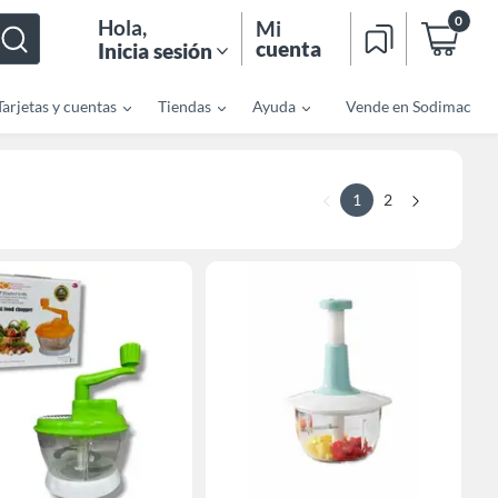
0
Hola
,
Mi
cuenta
Inicia sesión
Tarjetas y cuentas
Tiendas
Ayuda
Vende en Sodimac
1
2