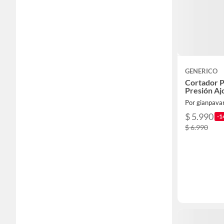
GENERICO
Cortador 
Presión Aj
Por gianpava
$ 5.990
-1
$ 6.990