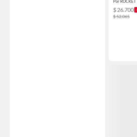
Por ROCKE
$ 26.700
$ 52.065