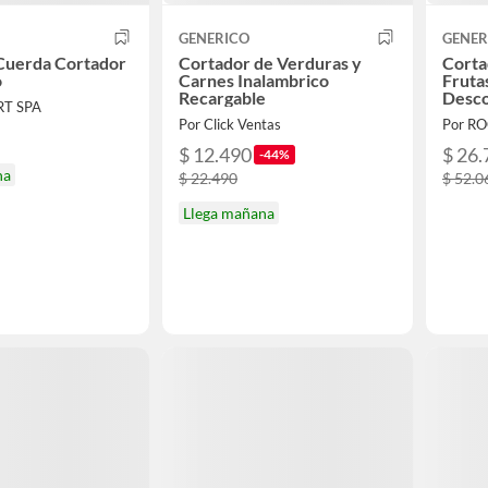
GENERICO
GENER
Cuerda Cortador
Cortador de Verduras y
Corta
o
Carnes Inalambrico
Fruta
Recargable
Desco
RT SPA
Por Click Ventas
Por R
$ 12.490
$ 26.
-44%
na
$ 22.490
$ 52.0
Llega mañana