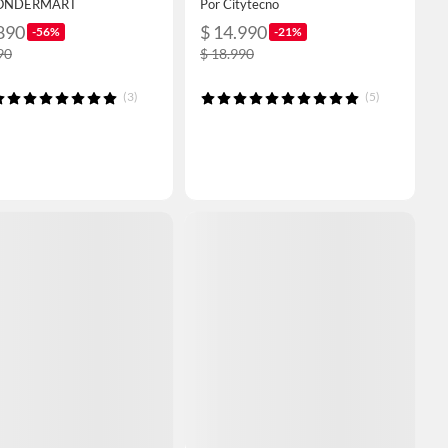
WONDERMART
Por Citytecno
890
$ 14.990
-56%
-21%
90
$ 18.990
(3)
(5)