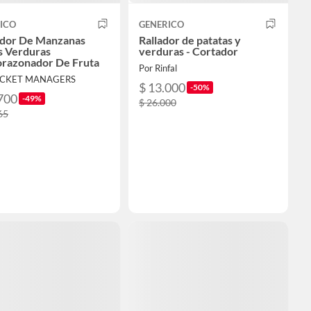
ICO
GENERICO
dor De Manzanas
Rallador de patatas y
s Verduras
verduras - Cortador
razonador De Fruta
Por Rinfal
OCKET MANAGERS
$ 13.000
-50%
700
-49%
$ 26.000
65