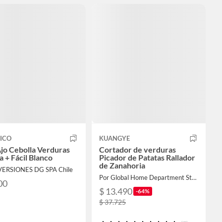
ICO
KUANGYE
Ajo Cebolla Verduras
Cortador de verduras
a + Fácil Blanco
Picador de Patatas Rallador
de Zanahoria
VERSIONES DG SPA Chile
Por Global Home Department Store
00
$ 13.490
-64%
$ 37.725