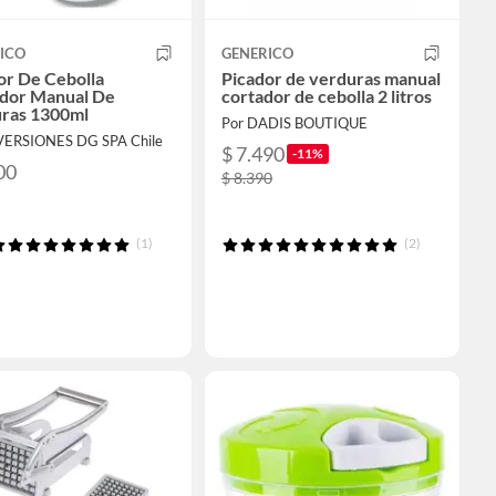
ICO
GENERICO
or De Cebolla
Picador de verduras manual
dor Manual De
cortador de cebolla 2 litros
ras 1300ml
Por DADIS BOUTIQUE
VERSIONES DG SPA Chile
$ 7.490
-11%
00
$ 8.390
(1)
(2)