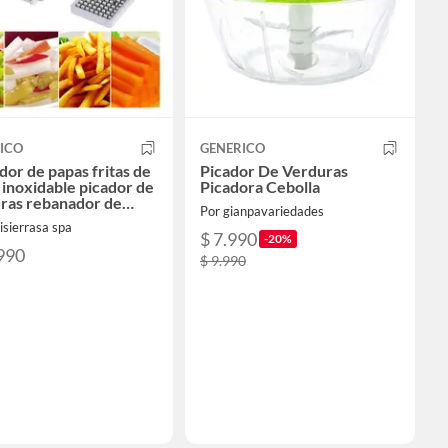
ICO
GENERICO
dor de papas fritas de
Picador De Verduras
 inoxidable picador de
Picadora Cebolla
ras rebanador de
Por gianpavariedades
as industrial
sierrasa spa
$ 7.990
-20%
990
$ 9.990