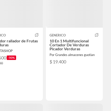
ICO
GENERICO
dor rallador de Frutas
10 En 1 Multifuncional
duras
Cortador De Verduras
Picador Verduras
LITASHOP
Por Grandes almacenes guotian
500
-50%
$ 19.400
00