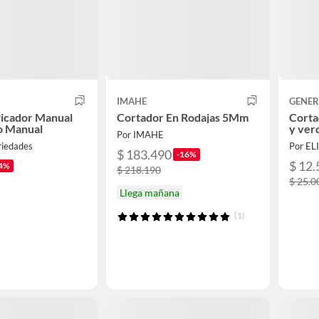
IMAHE
GENER
Picador Manual
Cortador En Rodajas 5Mm
Corta
o Manual
y ver
Por IMAHE
riedades
Por E
$ 183.490
-16%
$ 12.
4%
$ 218.190
$ 25.0
Llega mañana
(1)