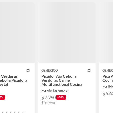
GENERICO
GENER
 Verduras
Picador Ajo Cebolla
Pica 
ebolla Picadora
Verduras Carne
Cocin
getal
Multifunctional Cocina
Por IN
Por ofertasiempre
$ 5.6
$ 7.990
7%
-38%
$ 12.990