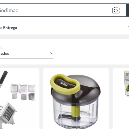
Search
Bar
de Entrega
r
:
ados