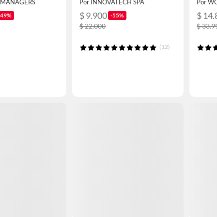
T MANAGERS
Por INNOVATECH SPA
Por 
$ 9.900
$ 14.
-49%
-55%
$ 22.000
$ 33.9
(12)