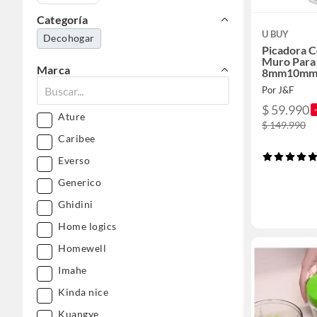
Categoría
U BUY
Decohogar
Picadora 
Muro Para 
Marca
8mm10mm
Por J&F
$ 59.990
Ature
$ 149.990
Caribee
Everso
Generico
Ghidini
Home logics
Homewell
Imahe
Kinda nice
Kuangye