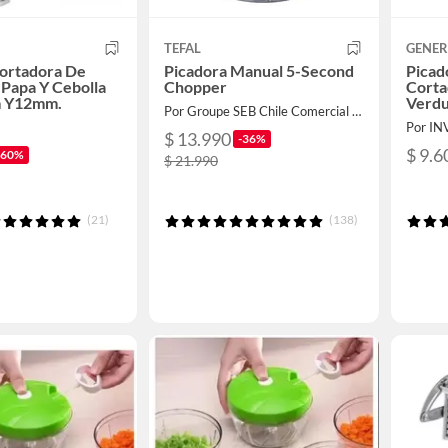
TEFAL
GENER
Cortadora De
Picadora Manual 5-Second
Picad
Papa Y Cebolla
Chopper
Corta
 Y12mm.
Verdu
Por Groupe SEB Chile Comercial Limitada
Por IN
$ 13.990
-36%
$ 9.6
-60%
$ 21.990
(21)
(138)