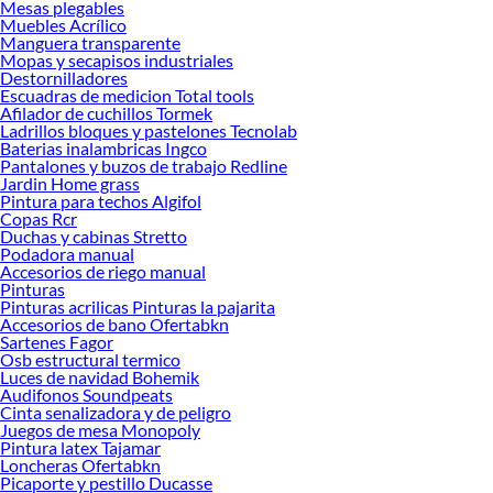
Mesas plegables
renovación de espacios. ¡Visítanos y descubre todo lo que tenemos para
Muebles Acrílico
ofrecerte!
Manguera transparente
Mopas y secapisos industriales
Encuentra una amplia variedad de productos de Cargadores y cables en
Destornilladores
Sodimac. Encuentra todo lo necesario para tus proyectos de renovación y
Escuadras de medicion Total tools
decoración. ¡Visítanos y haz tus ideas realidad!
Afilador de cuchillos Tormek
Ladrillos bloques y pastelones Tecnolab
Baterias inalambricas Ingco
Pantalones y buzos de trabajo Redline
Jardin Home grass
Pintura para techos Algifol
Copas Rcr
Duchas y cabinas Stretto
Podadora manual
Accesorios de riego manual
Pinturas
Pinturas acrilicas Pinturas la pajarita
Accesorios de bano Ofertabkn
Sartenes Fagor
Osb estructural termico
Luces de navidad Bohemik
Audifonos Soundpeats
Cinta senalizadora y de peligro
Juegos de mesa Monopoly
Pintura latex Tajamar
Loncheras Ofertabkn
Picaporte y pestillo Ducasse