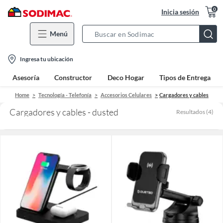
0
Inicia sesión
Menú
Search
Bar
location-
Ingresa tu ubicación
icon
Asesoría
Constructor
Deco Hogar
Tipos de Entrega
Home
Tecnología - Telefonía
Accesorios Celulares
Cargadores y cables
Cargadores y cables - dusted
Resultados
(
4
)