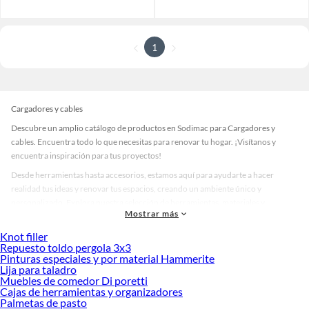
1
Cargadores y cables
Descubre un amplio catálogo de productos en Sodimac para Cargadores y
cables. Encuentra todo lo que necesitas para renovar tu hogar. ¡Visítanos y
encuentra inspiración para tus proyectos!
Desde herramientas hasta accesorios, estamos aquí para ayudarte a hacer
realidad tus ideas y renovar tus espacios, creando un ambiente único y
personalizado. Explora nuestra selección de herramientas, materiales y
Mostrar más
accesorios de calidad que te ayudarán a crear un espacio más tú.
Knot filler
Desde remodelaciones hasta proyectos de decoración, estamos aquí para hacer
Repuesto toldo pergola 3x3
tus ideas realidad. ¡Visítanos y encuentra todo lo que tenemos para ofrecerte en
Pinturas especiales y por material Hammerite
Cargadores y cables!
Lija para taladro
Muebles de comedor Di poretti
Explora la variedad de productos de Cargadores y cables en Sodimac
Cajas de herramientas y organizadores
Palmetas de pasto
Herramientas, materiales y accesorios de calidad para tus proyectos y