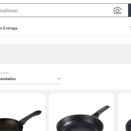
Search
Bar
de Entrega
r por
:
endados