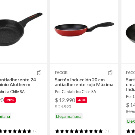
FAGOR
FAG
antiadherente 24
Sartén inducción 20 cm
Sart
inio Alutherm
antiadherente rojo Máxima
cm 
Ind
brica Chile SA
Por Cantabrica Chile SA
Por C
90
$ 12.990
-20%
-48%
$ 1
$ 24.990
$ 26
añana
Llega mañana
Lle
(2)
(1)