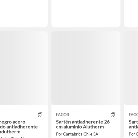
FAGOR
FAG
negro acero
Sartén antiadherente 26
Sart
do antiadherente
cm aluminio Alutherm
ant
Indutherm
Por Cantabrica Chile SA
Por C