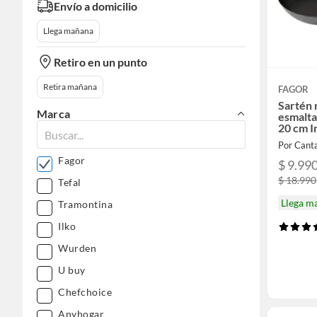
Envío a domicilio
Llega mañana
Retiro en un punto
Retira mañana
FAGOR
Sartén 
Marca
esmalta
20 cm 
Por Canta
Fagor
$ 9.99
$ 18.990
Tefal
Llega m
Tramontina
Ilko
Wurden
U buy
Chefchoice
Anyhogar