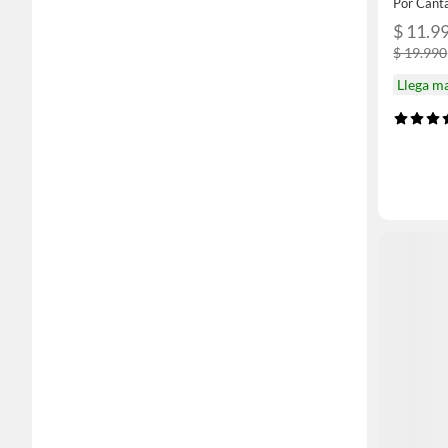
Por Canta
$ 11.9
$ 19.990
Llega m