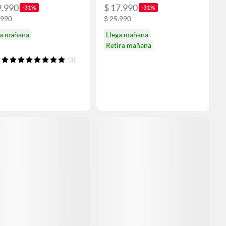
9.990
$ 17.990
-31%
-31%
.990
$ 25.990
ga mañana
Llega mañana
Retira mañana
(1)