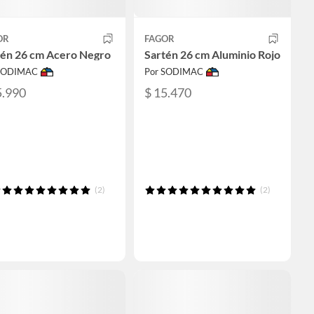
OR
FAGOR
tén 26 cm Acero Negro
Sartén 26 cm Aluminio Rojo
 SODIMAC
Por SODIMAC
5.990
$ 15.470
(2)
(2)