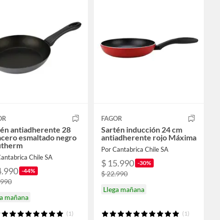
OR
FAGOR
én antiadherente 28
Sartén inducción 24 cm
acero esmaltado negro
antiadherente rojo Máxima
utherm
Por Cantabrica Chile SA
antabrica Chile SA
$ 15.990
-30%
4.990
-44%
$ 22.990
.990
Llega mañana
ga mañana
(1)
(1)