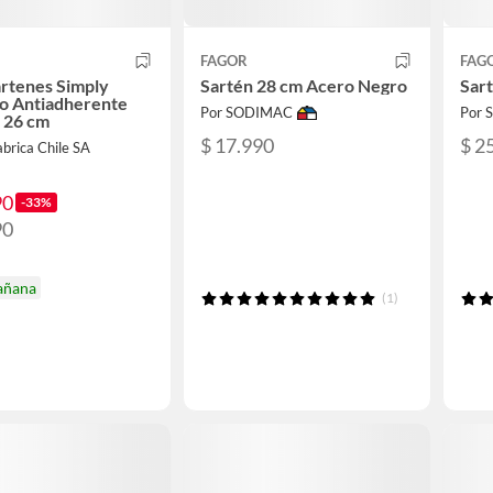
FAGOR
FAG
artenes Simply
Sartén 28 cm Acero Negro
Sar
o Antiadherente
Por SODIMAC
Por
y 26 cm
$ 17.990
$ 2
brica Chile SA
90
-33%
90
añana
(1)