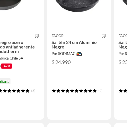
FAGOR
FAG
negro acero
Sartén 24 cm Aluminio
Sart
do antiadherente
Negro
Neg
Indutherm
Por SODIMAC
Por
brica Chile SA
$ 24.990
$ 2
0
-47%
añana
(3)
(2)