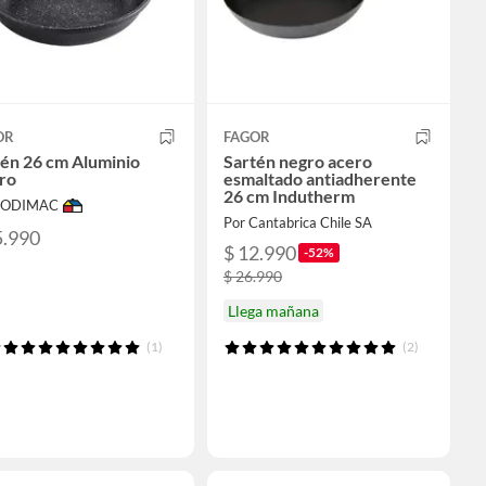
OR
FAGOR
én 26 cm Aluminio
Sartén negro acero
ro
esmaltado antiadherente
26 cm Indutherm
 SODIMAC
Por Cantabrica Chile SA
5.990
$ 12.990
-52%
$ 26.990
Llega mañana
(1)
(2)