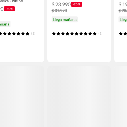
brica Chile SA
$ 23.990
$ 1
-25%
90
-40%
$ 31.990
$ 28
Llega mañana
Lle
añana
(1)
(1)