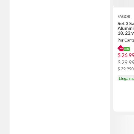
FAGOR
Set 3 S
Alumini
18, 22 
Por Canta
$ 26.9
$ 29.9
$ 39.990
Llega m