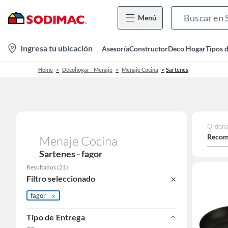
Menú
location-
Ingresa tu ubicación
Asesoría
Constructor
Deco Hogar
Tipos 
icon
Home
Decohogar - Menaje
Menaje Cocina
Sartenes
Ordena
Recom
Menaje Cocina
Sartenes - fagor
Resultados
(
21
)
Filtro seleccionado
fagor
Tipo de Entrega