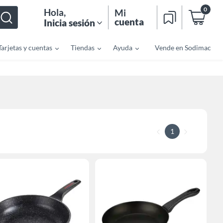
0
Hola
,
Mi
cuenta
Inicia sesión
Tarjetas y cuentas
Tiendas
Ayuda
Vende en Sodimac
1