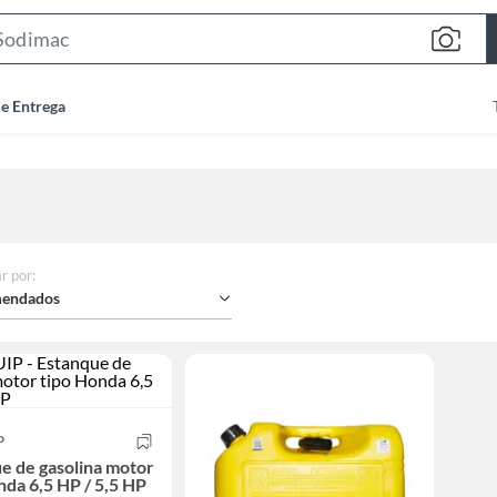
Search
Bar
de Entrega
r por
:
endados
P
e de gasolina motor
nda 6,5 HP / 5,5 HP