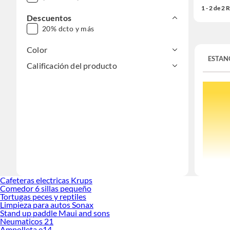
1 - 2 de 2
Descuentos
20% dcto y más
Color
ESTAN
Calificación del producto
Los
estan
Cafeteras electricas Krups
estanques
Comedor 6 sillas pequeño
Tortugas peces y reptiles
Estanque
Limpieza para autos Sonax
Stand up paddle Maui and sons
Los estan
Neumaticos 21
diferentes
Ampolleta e14