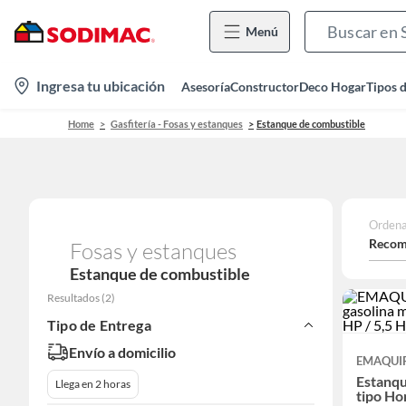
Menú
location-
Ingresa tu ubicación
Asesoría
Constructor
Deco Hogar
Tipos 
icon
Home
Gasfitería - Fosas y estanques
Estanque de combustible
Ordena
Recom
Fosas y estanques
Estanque de combustible
Resultados
(
2
)
Tipo de Entrega
Envío a domicilio
EMAQUI
Estanqu
Llega en 2 horas
tipo Ho