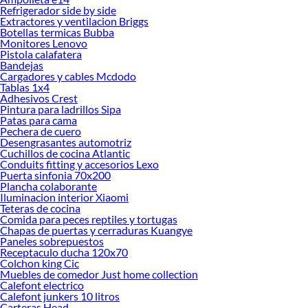
Refrigerador side by side
Además, lo
Extractores y ventilacion Briggs
intemperi
Botellas termicas Bubba
Monitores Lenovo
Encuentra
Pistola calafatera
Bandejas
Más produ
Cargadores y cables Mcdodo
Est
Tablas 1x4
Adhesivos Crest
Fos
Pintura para ladrillos Sipa
Acc
Patas para cama
Pechera de cuero
Desengrasantes automotriz
Cuchillos de cocina Atlantic
Conduits fitting y accesorios Lexo
Puerta sinfonia 70x200
Plancha colaborante
Iluminacion interior Xiaomi
Teteras de cocina
Comida para peces reptiles y tortugas
Chapas de puertas y cerraduras Kuangye
Paneles sobrepuestos
Receptaculo ducha 120x70
Colchon king Cic
Muebles de comedor Just home collection
Calefont electrico
Calefont junkers 10 litros
Carteras Head