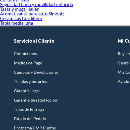
Seguridad bano y movilidad reducida
Tazas y mugs Hallen
Aromatizante para auto Simoniz
Ceramicas Cordillera
Tabla media luna
Servicio al Cliente
Mi C
Contáctanos
Regist
Medios de Pago
Cambi
Cambios y Devoluciones
Mis C
Tiendas y horarios
Ayuda
Garantía Legal
Garantía de satisfacción
Tipos de Entrega
Estado del Pedido
Programa CMR Puntos