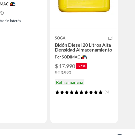
IMAC
90
as sin interés
SOGA
Bidón Diesel 20 Litros Alta
Densidad Almacenamiento
Por SODIMAC
$ 17.990
-25%
$ 23.990
Retira mañana
(5)