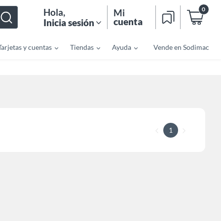
0
Hola
,
Mi
cuenta
Inicia sesión
Tarjetas y cuentas
Tiendas
Ayuda
Vende en Sodimac
1