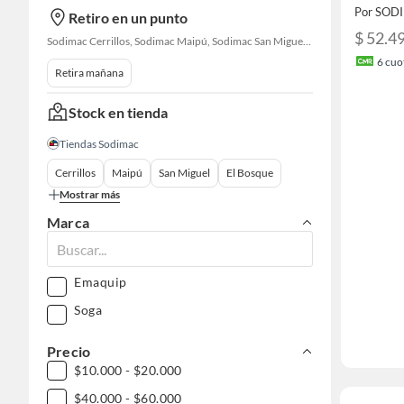
Por SOD
Retiro en un punto
$ 52.4
Sodimac Cerrillos, Sodimac Maipú, Sodimac San Miguel, Sodimac El Bosque, Sodimac San Bernardo, Sodimac Talagante
6
cuot
Retira mañana
Stock en tienda
Tiendas Sodimac
Cerrillos
Maipú
San Miguel
El Bosque
Mostrar más
Marca
Emaquip
Soga
Precio
$10.000 - $20.000
$40.000 - $60.000