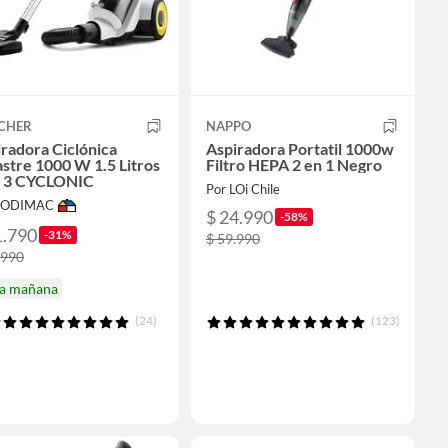
CHER
NAPPO
radora Ciclónica
Aspiradora Portatil 1000w
stre 1000 W 1.5 Litros
Filtro HEPA 2 en 1 Negro
 3 CYCLONIC
Por LOi Chile
 SODIMAC
$ 24.990
-58%
1.790
-31%
$ 59.990
.990
ga mañana
(24)
(123)