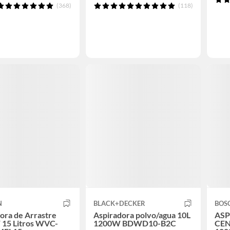
(368)
(118)
N
BLACK+DECKER
BOS
ora de Arrastre
Aspiradora polvo/agua 10L
ASP
 15 Litros WVC-
1200W BDWD10-B2C
CEN