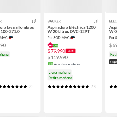
R
BAUKER
ELE
ora lava alfombras
Aspiradora Eléctrica 1200
Aspi
1.100-271.0
W 20 Litros DVC-12PT
W 0
IMAC
Por SODIMAC
Por
990
$ 6
$ 79.990
-33%
añana
Ret
$ 119.990
Cup
6
cuotas sin interés
Llega mañana
Retira mañana
(7)
(17)