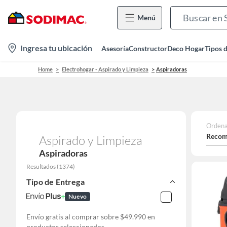
Menú
location-
Ingresa tu ubicación
Asesoría
Constructor
Deco Hogar
Tipos 
icon
Home
Electrohogar - Aspirado y Limpieza
Aspiradoras
Ordena
Recom
Aspirado y Limpieza
Aspiradoras
Resultados
(
1374
)
Tipo de Entrega
Nuevo
Envío gratis al comprar sobre $49.990 en
productos seleccionados.