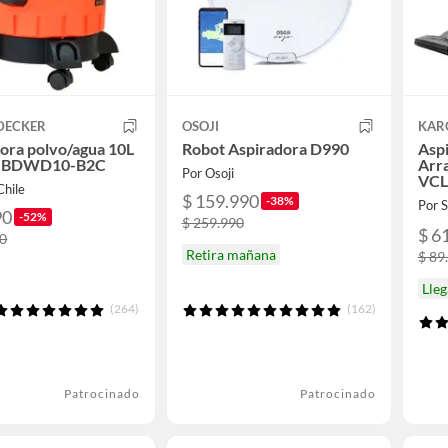
DECKER
OSOJI
KAR
ora polvo/agua 10L
Robot Aspiradora D990
Aspi
 BDWD10-B2C
Arra
Por Osoji
VCL
Chile
$ 159.990
-38%
Por
90
-52%
$ 259.990
$ 6
90
Retira mañana
$ 89
Lle
(264)
(162)
Patrocinado
Patrocinado