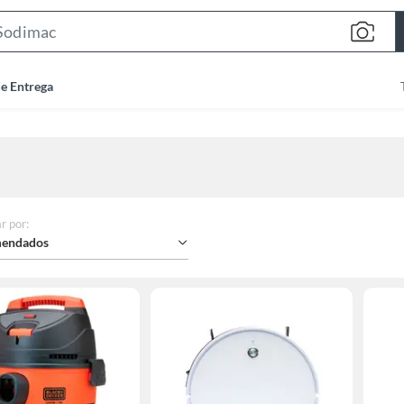
Search
Bar
de Entrega
r por
:
endados