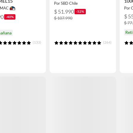
EL15
10
Por SBD Chile
IMAC
Por 
$ 51.990
-52%
$ 5
90
-40%
$ 107.990
$ 77
Ret
mañana
(133)
(264)