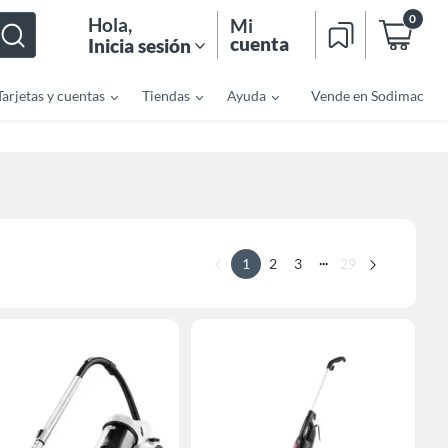
0
Hola
,
Mi
cuenta
Inicia sesión
Tarjetas y cuentas
Tiendas
Ayuda
Vende en Sodimac
...
1
2
3
29