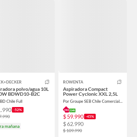
CK+DECKER
ROWENTA
radora polvo/agua 10L
Aspiradora Compact
0W BDWD10-B2C
Power Cyclonic XXL 2,5L
BD Chile Full
Por Groupe SEB Chile Comercial Limitada
1.990
-52%
$ 59.990
7.990
-45%
$ 62.990
ira mañana
$ 109.990