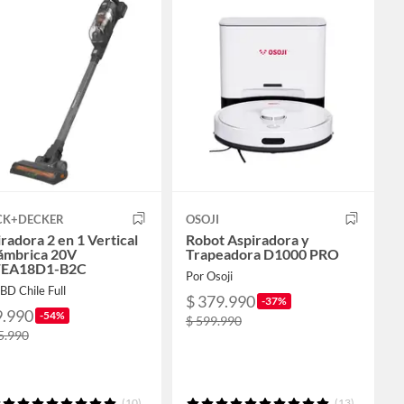
CK+DECKER
OSOJI
radora 2 en 1 Vertical
Robot Aspiradora y
lámbrica 20V
Trapeadora D1000 PRO
EA18D1-B2C
Por Osoji
BD Chile Full
$ 379.990
-37%
9.990
-54%
$ 599.990
5.990
(10)
(13)