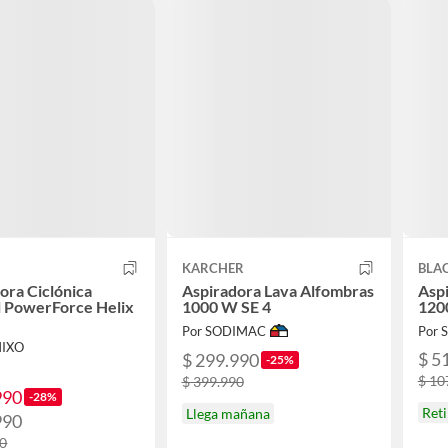
KARCHER
BLA
ora Ciclónica
Aspiradora Lava Alfombras
Aspi
l PowerForce Helix
1000 W SE 4
120
Por SODIMAC
Por S
MIXO
$ 5
$ 299.990
-25%
$ 10
$ 399.990
990
-28%
Ret
Llega mañana
990
90