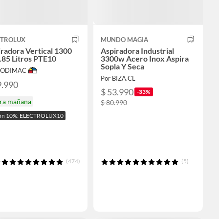
CTROLUX
MUNDO MAGIA
radora Vertical 1300
Aspiradora Industrial
.85 Litros PTE10
3300w Acero Inox Aspira
Sopla Y Seca
 SODIMAC
Por BIZA.CL
9.990
$ 53.990
-33%
ira mañana
$ 80.990
ón 10%: ELECTROLUX10
(474)
(5)