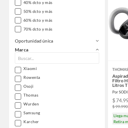
40% dcto y más
50% dcto y más
60% dcto y más
70% dcto y más
Oportunidad única
Marca
Xiaomi
THOMA
Aspirad
Rowenta
Filtro 
Litros 
Osoji
Por SOD
Thomas
$ 74.9
Wurden
$ 99.990
Samsung
Llega m
Karcher
Retira 