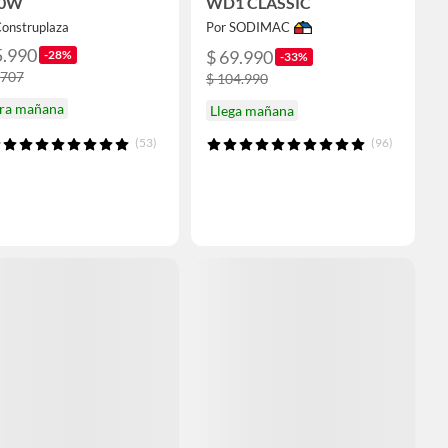
00W
WD1 CLASSIC
Construplaza
Por SODIMAC
5.990
$ 69.990
-28%
-33%
.707
$ 104.990
ira mañana
Llega mañana
(53)
(96)