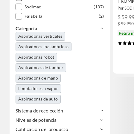
TROMM
Sodimac
(137)
Por SOD
Falabella
(2)
$ 59.9
$ 99.990
Categoría
Retira 
Aspiradoras verticales
Aspiradoras inalambricas
Aspiradoras robot
Aspiradoras de tambor
Aspiradora de mano
Limpiadores a vapor
Aspiradoras de auto
Accesorios y repuestos
Sistema de recolección
Niveles de potencia
Aspiradoras industriales
Calificación del producto