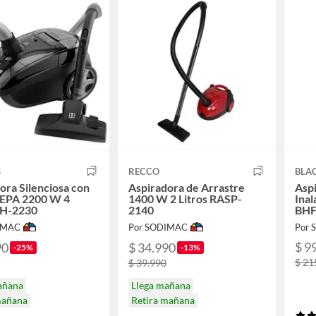
S
RECCO
BLA
ora Silenciosa con
Aspiradora de Arrastre
Aspi
HEPA 2200 W 4
1400 W 2 Litros RASP-
Ina
TH-2230
2140
BHF
IMAC
Por SODIMAC
Por S
$ 9
90
$ 34.990
-25%
-13%
$ 21
$ 39.990
añana
Llega mañana
mañana
Retira mañana