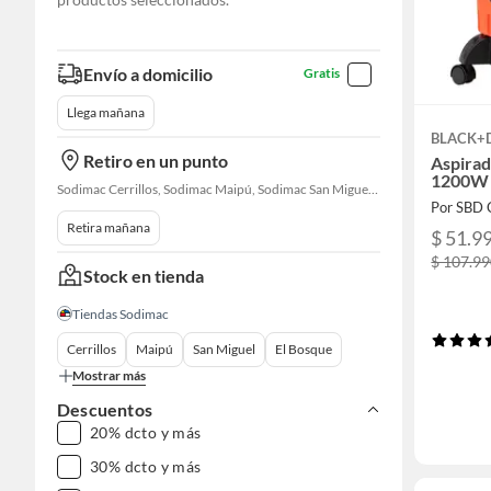
Envío a domicilio
Gratis
Llega mañana
BLACK+
Retiro en un punto
Aspirad
1200W
Sodimac Cerrillos, Sodimac Maipú, Sodimac San Miguel, Sodimac El Bosque, Sodimac San Bernardo, Constructor Cantagallo, Sodimac Talagante, Sodimac San Fernando
Por SBD 
Retira mañana
$ 51.9
$ 107.9
Stock en tienda
Tiendas Sodimac
Cerrillos
Maipú
San Miguel
El Bosque
Mostrar más
Descuentos
20% dcto y más
30% dcto y más