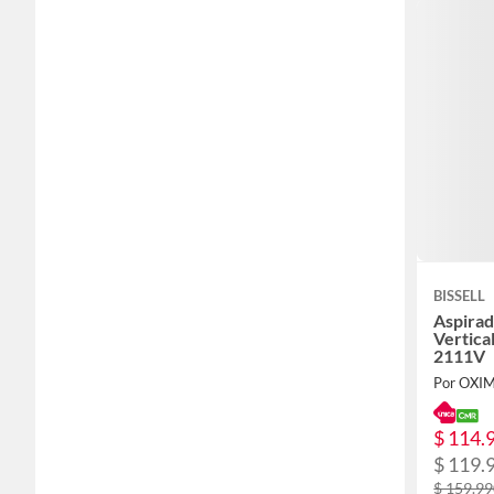
BISSELL
Aspirad
Vertica
2111V
Por OXI
$ 114.
$ 119.
$ 159.9