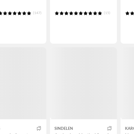
(147)
(15)
S
SINDELEN
KAR