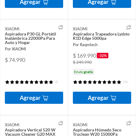
Agregar
Agregar
XIAOMI
XIAOMI
Aspiradora P30 GL Portátil
Aspiradora Trapeadora Lydsto
Inalámbrica 22000Pa Para
R1D Edge 5000pa
Auto y Hogar
Por Raqmtech
Por XIAOMI
$ 169.990
-32%
$ 74.990
$ 249.990
Envío
gratis
(5)
(15)
Agregar
Agregar
XIAOMI
XIAOMI
Aspiradora Vertical 520 W
Aspiradora Húmedo Seco
Vacuum Cleaner G20 MAX
Truclean W20 15000Pa