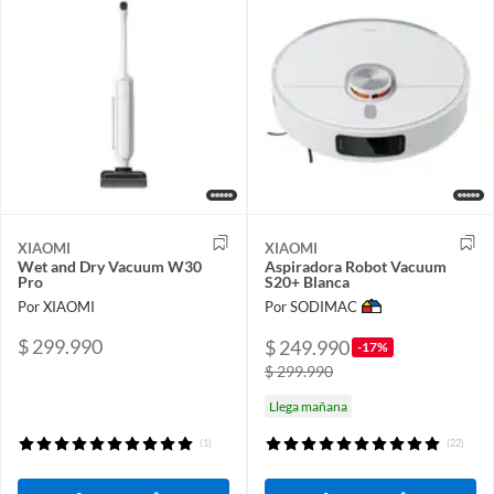
XIAOMI
XIAOMI
Wet and Dry Vacuum W30
Aspiradora Robot Vacuum
Pro
S20+ Blanca
Por XIAOMI
Por SODIMAC
$ 299.990
$ 249.990
-17%
$ 299.990
Llega mañana
(1)
(22)