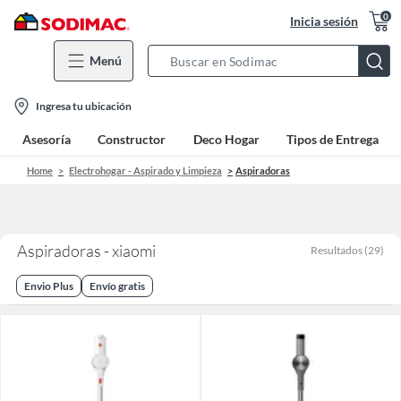
0
Inicia sesión
Menú
Search
Bar
location-
Ingresa tu ubicación
icon
Asesoría
Constructor
Deco Hogar
Tipos de Entrega
Home
Electrohogar - Aspirado y Limpieza
Aspiradoras
Aspiradoras - xiaomi
Resultados
(
29
)
Envio Plus
Envío gratis