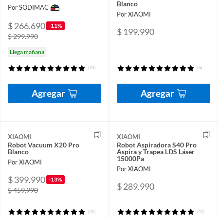
Blanco
Por SODIMAC
Por XIAOMI
$ 266.690
-11%
$ 199.990
$ 299.990
Llega mañana
(29)
(6)
Agregar
Agregar
XIAOMI
XIAOMI
Robot Vacuum X20 Pro
Robot Aspiradora S40 Pro
Blanco
Aspira y Trapea LDS Láser
15000Pa
Por XIAOMI
Por XIAOMI
$ 399.990
-13%
$ 289.990
$ 459.990
(22)
(12)