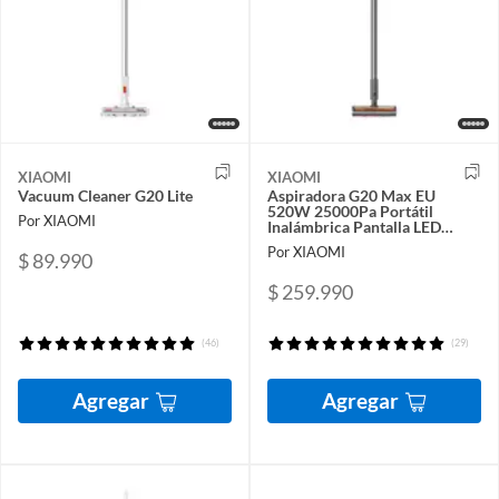
XIAOMI
XIAOMI
Vacuum Cleaner G20 Lite
Aspiradora G20 Max EU
520W 25000Pa Portátil
Por XIAOMI
Inalámbrica Pantalla LED
Hogares Mascotas
Por XIAOMI
$ 89.990
$ 259.990
(46)
(29)
Agregar
Agregar