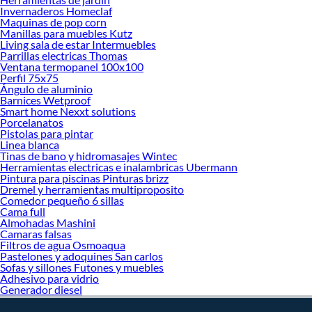
Invernaderos Homeclaf
Maquinas de pop corn
Manillas para muebles Kutz
Living sala de estar Intermuebles
Parrillas electricas Thomas
Ventana termopanel 100x100
Perfil 75x75
Ángulo de aluminio
Barnices Wetproof
Smart home Nexxt solutions
Porcelanatos
Pistolas para pintar
Linea blanca
Tinas de bano y hidromasajes Wintec
Herramientas electricas e inalambricas Ubermann
Pintura para piscinas Pinturas brizz
Dremel y herramientas multiproposito
Comedor pequeño 6 sillas
Cama full
Almohadas Mashini
Camaras falsas
Filtros de agua Osmoaqua
Pastelones y adoquines San carlos
Sofas y sillones Futones y muebles
Adhesivo para vidrio
Generador diesel