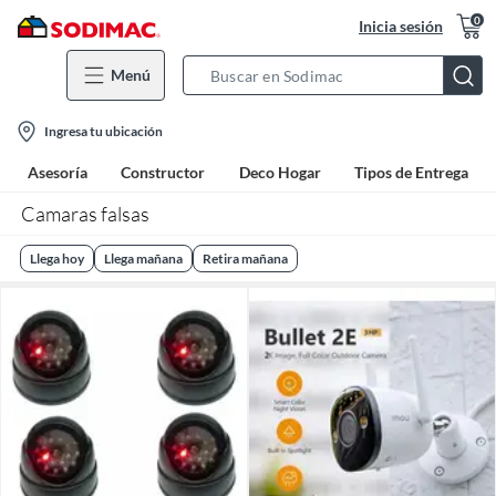
0
Inicia sesión
Menú
Search
Bar
location-
Ingresa tu ubicación
icon
Asesoría
Constructor
Deco Hogar
Tipos de Entrega
Camaras falsas
Llega hoy
Llega mañana
Retira mañana