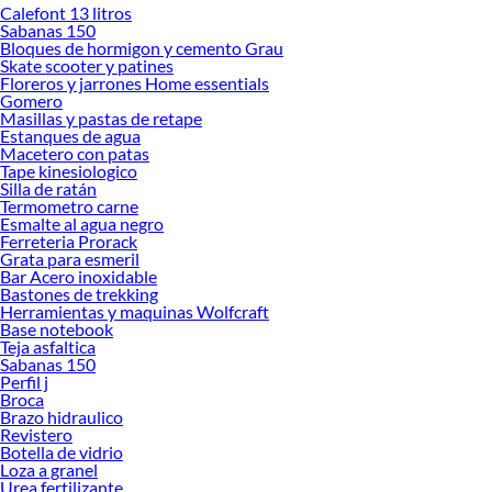
Calefont 13 litros
Sabanas 150
Bloques de hormigon y cemento Grau
Skate scooter y patines
Floreros y jarrones Home essentials
Gomero
Masillas y pastas de retape
Estanques de agua
Macetero con patas
Tape kinesiologico
Silla de ratán
Termometro carne
Esmalte al agua negro
Ferreteria Prorack
Grata para esmeril
Bar Acero inoxidable
Bastones de trekking
Herramientas y maquinas Wolfcraft
Base notebook
Teja asfaltica
Sabanas 150
Perfil j
Broca
Brazo hidraulico
Revistero
Botella de vidrio
Loza a granel
Urea fertilizante