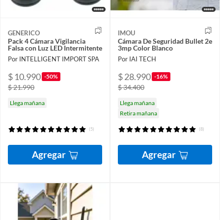
GENERICO
IMOU
Pack 4 Cámara Vigilancia
Cámara De Seguridad Bullet 2e
Falsa con Luz LED Intermitente
3mp Color Blanco
Por INTELLIGENT IMPORT SPA
Por IAI TECH
$ 10.990
$ 28.990
-50%
-16%
$ 21.990
$ 34.400
Llega mañana
Llega mañana
Retira mañana
(5)
(8)
Agregar
Agregar