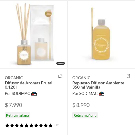
ORGANIC
ORGANIC
Difusor de Aromas Frutal
Repuesto Difusor Ambiente
0.120 l
350 ml Vainilla
Por SODIMAC
Por SODIMAC
$ 7.990
$ 8.990
Retira mañana
Retira mañana
(49)