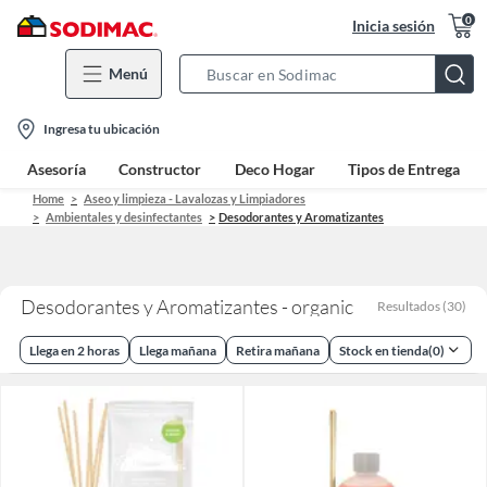
0
Inicia sesión
Menú
Search
Bar
location-
Ingresa tu ubicación
icon
Asesoría
Constructor
Deco Hogar
Tipos de Entrega
Home
Aseo y limpieza - Lavalozas y Limpiadores
Ambientales y desinfectantes
Desodorantes y Aromatizantes
Desodorantes y Aromatizantes - organic
Resultados
(
30
)
Llega en 2 horas
Llega mañana
Retira mañana
Stock en tienda
(
0
)