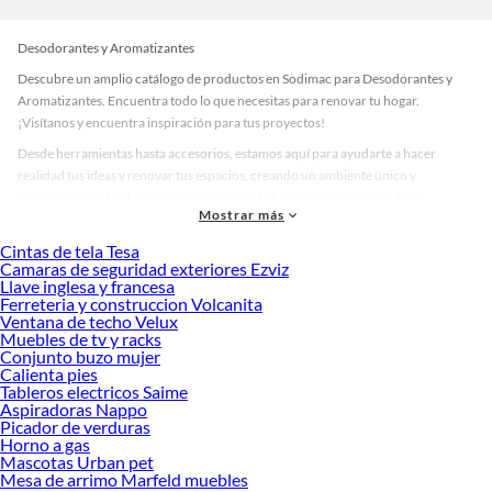
Desodorantes y Aromatizantes
Descubre un amplio catálogo de productos en Sodimac para Desodorantes y
Aromatizantes. Encuentra todo lo que necesitas para renovar tu hogar.
¡Visítanos y encuentra inspiración para tus proyectos!
Desde herramientas hasta accesorios, estamos aquí para ayudarte a hacer
realidad tus ideas y renovar tus espacios, creando un ambiente único y
personalizado. Explora nuestra selección de herramientas, materiales y
Mostrar más
accesorios de calidad que te ayudarán a crear un espacio más tú.
Cintas de tela Tesa
Desde remodelaciones hasta proyectos de decoración, estamos aquí para hacer
Camaras de seguridad exteriores Ezviz
tus ideas realidad. ¡Visítanos y encuentra todo lo que tenemos para ofrecerte en
Llave inglesa y francesa
Desodorantes y Aromatizantes!
Ferreteria y construccion Volcanita
Ventana de techo Velux
Explora la variedad de productos de Desodorantes y Aromatizantes en
Muebles de tv y racks
Sodimac
Conjunto buzo mujer
Calienta pies
Herramientas, materiales y accesorios de calidad para tus proyectos y
Tableros electricos Saime
renovación de espacios. ¡Visítanos y descubre todo lo que tenemos para
Aspiradoras Nappo
ofrecerte!
Picador de verduras
Horno a gas
Encuentra una amplia variedad de productos de Desodorantes y Aromatizantes
Mascotas Urban pet
en Sodimac. Encuentra todo lo necesario para tus proyectos de renovación y
Mesa de arrimo Marfeld muebles