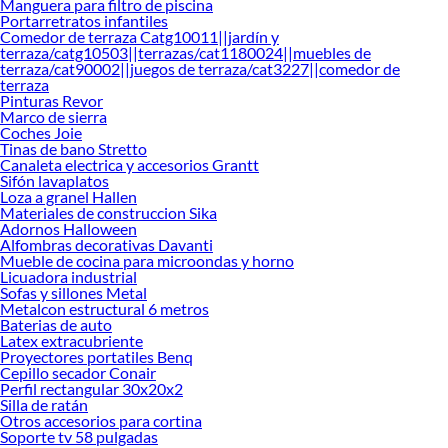
Manguera para filtro de piscina
decoración. ¡Visítanos y haz tus ideas realidad!
Portarretratos infantiles
Comedor de terraza Catg10011||jardín y
terraza/catg10503||terrazas/cat1180024||muebles de
terraza/cat90002||juegos de terraza/cat3227||comedor de
terraza
Pinturas Revor
Marco de sierra
Coches Joie
Tinas de bano Stretto
Canaleta electrica y accesorios Grantt
Sifón lavaplatos
Loza a granel Hallen
Materiales de construccion Sika
Adornos Halloween
Alfombras decorativas Davanti
Mueble de cocina para microondas y horno
Licuadora industrial
Sofas y sillones Metal
Metalcon estructural 6 metros
Baterias de auto
Latex extracubriente
Proyectores portatiles Benq
Cepillo secador Conair
Perfil rectangular 30x20x2
Silla de ratán
Otros accesorios para cortina
Soporte tv 58 pulgadas