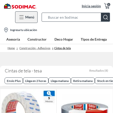
0
Inicia sesión
Menú
Search
Bar
location-
Ingresa tu ubicación
icon
Asesoría
Constructor
Deco Hogar
Tipos de Entrega
Home
Construcción - Adhesivos
Cintas de tela
Cintas de tela - tesa
Resultados
(
8
)
Envio Plus
Llega en 2 horas
Llega mañana
Retira mañana
Stock en ti