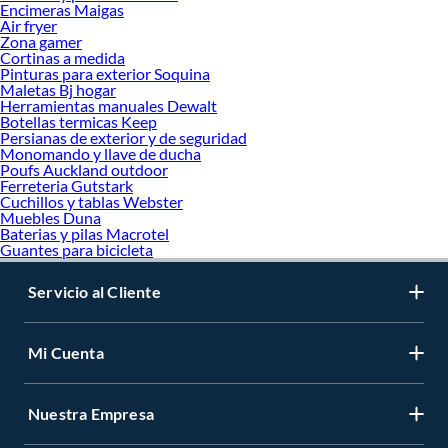
Encimeras Maigas
Air fryer
Zona gamer
Cortinas a medida
Pinturas para exterior Soquina
Maletas Bj hogar
Herramientas manuales Dewalt
Botellas termicas Keep
Persianas de exterior y de seguridad
Monomando y llave de ducha
Poufs Auckland outdoor
Ferreteria Gutstark
Cuchillos y tablas Webster
Muebles Duna
Baterias y pilas Macrotel
Guantes para bicicleta
Servicio al Cliente
Mi Cuenta
Nuestra Empresa