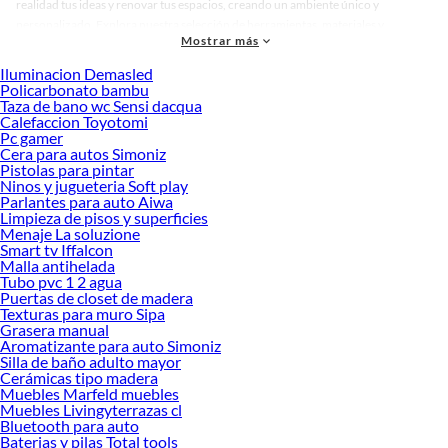
realidad tus ideas y renovar tus espacios, creando un ambiente único y
personalizado. Explora nuestra selección de herramientas, materiales y
Mostrar más
accesorios de calidad que te ayudarán a crear un espacio más tú.
Iluminacion Demasled
Desde remodelaciones hasta proyectos de decoración, estamos aquí para hacer
Policarbonato bambu
tus ideas realidad. ¡Visítanos y encuentra todo lo que tenemos para ofrecerte en
Taza de bano wc Sensi dacqua
Cintas de tela!
Calefaccion Toyotomi
Pc gamer
Explora la variedad de productos de Cintas de tela en Sodimac
Cera para autos Simoniz
Pistolas para pintar
Herramientas, materiales y accesorios de calidad para tus proyectos y
Ninos y jugueteria Soft play
renovación de espacios. ¡Visítanos y descubre todo lo que tenemos para
Parlantes para auto Aiwa
ofrecerte!
Limpieza de pisos y superficies
Menaje La soluzione
Encuentra una amplia variedad de productos de Cintas de tela en Sodimac.
Smart tv Iffalcon
Encuentra todo lo necesario para tus proyectos de renovación y decoración.
Malla antihelada
¡Visítanos y haz tus ideas realidad!
Tubo pvc 1 2 agua
Puertas de closet de madera
Texturas para muro Sipa
Grasera manual
Aromatizante para auto Simoniz
Silla de baño adulto mayor
Cerámicas tipo madera
Muebles Marfeld muebles
Muebles Livingyterrazas cl
Bluetooth para auto
Baterias y pilas Total tools