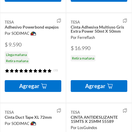
TESA
TESA
Adhesivo Powerbond espejos
Cinta Adhesiva Multiuso Gris
Extra Power 50mt X 50mm
Por SODIMAC
Por Ferreflash
$ 9.590
$ 16.990
Llega mañana
Retira mañana
Retira mañana
(33)
Agregar
Agregar
TESA
TESA
Cinta Duct Tape XL 72mm
CINTA ANTIDESLIZANTE
15MTS X 25MM 55589
Por SODIMAC
Por LosGuindos