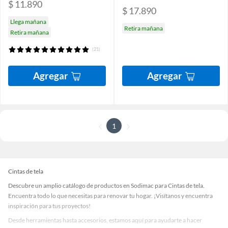
$ 11.890
$ 17.890
Llega mañana
Retira mañana
Retira mañana
(21)
Agregar
Agregar
1
Cintas de tela
Descubre un amplio catálogo de productos en Sodimac para Cintas de tela.
Encuentra todo lo que necesitas para renovar tu hogar. ¡Visítanos y encuentra
inspiración para tus proyectos!
Desde herramientas hasta accesorios, estamos aquí para ayudarte a hacer