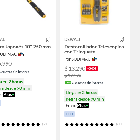
ALT
DEWALT
rra Japonés 10" 250 mm
Destornillador Telescopico
con Trinquete
 SODIMAC
Por SODIMAC
6.990
$ 13.290
-34%
6
cuotas sin interés
$ 19.990
ga en
2 horas
6
cuotas sin interés
ra desde 90 min
Llega en
2 horas
ío
Plus
+
Retira desde 90 min
Envío
Plus
+
ECO
(2)
(60)