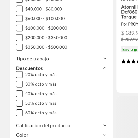
Atornil
$40.000 - $60.000
Dcf860
Torque 
$60.000 - $100.000
20v 50
Por PR
$100.000 - $200.000
$ 189.
$200.000 - $350.000
$ 209.9
$350.000 - $500.000
Envío
gr
$500.000 - $1.000.000
Tipo de trabajo
DESDE $1.000.000
Descuentos
20% dcto y más
30% dcto y más
40% dcto y más
50% dcto y más
60% dcto y más
Calificación del producto
Color