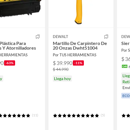
DEWALT
DEW
Plástica Para
Martillo De Carpintero De
Sie
s Y Atornilladores
20 Onzas Dwht51004
Por
 HERRAMIENTAS
Por TUS HERRAMIENTAS
$ 3
90
$ 39.990
-63%
-11%
$ 44.990
Lle
oy
Llega hoy
Reti
Env
ECO
(11)
(5)