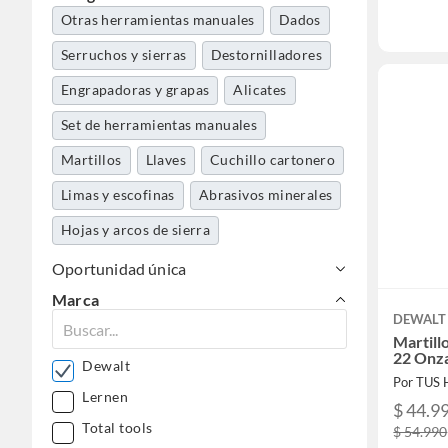
Otras herramientas manuales
Dados
Serruchos y sierras
Destornilladores
Engrapadoras y grapas
Alicates
Set de herramientas manuales
Martillos
Llaves
Cuchillo cartonero
Limas y escofinas
Abrasivos minerales
Hojas y arcos de sierra
Accesorios y repuestos herramientas
Oportunidad única
manuales
Marca
Remachadoras
Tijeras hojalateras
DEWALT
Martill
Pistola calafatera
22 Onz
Dewalt
Por TUS
Cortador de cerámica
Cortaplumas
Lernen
$ 44.9
Tornillo de banco
Total tools
$ 54.990