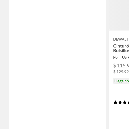
DEWALT
Cinturó
Bolsil
Por TUS
$ 115.
$ 129.9
Llega h