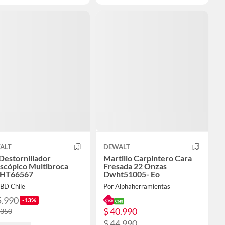
ALT
DEWALT
Destornillador
Martillo Carpintero Cara
scópico Multibroca
Fresada 22 Onzas
HT66567
Dwht51005- Eo
SBD Chile
Por Alphaherramientas
5.990
-13%
$ 40.990
.350
$ 44.990