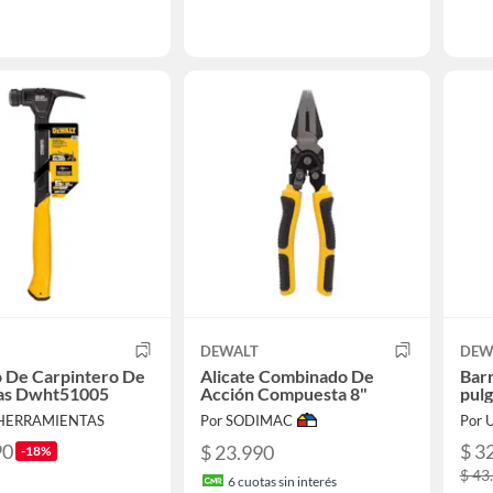
DEWALT
DEW
o De Carpintero De
Alicate Combinado De
Barr
as Dwht51005
Acción Compuesta 8"
pul
 HERRAMIENTAS
Por SODIMAC
Por 
90
$ 3
$ 23.990
-18%
$ 43
6
cuotas sin interés