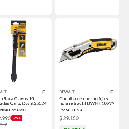
ALT
DEWALT
a Saca Clavos 10
Cuchillo de cuerpo fijo y
gadas Carp. Dwht55524
hoja retractil DWHT10999
Urban Comercial
Por SBD Chile
2.990
$ 29.150
-25%
.989
Llega mañana