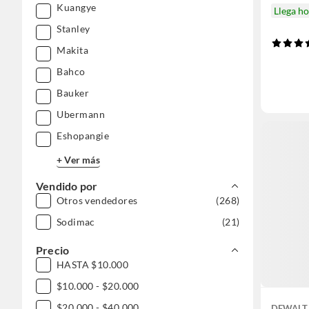
Kuangye
Llega h
Stanley
Makita
Bahco
Bauker
Ubermann
Eshopangie
+ Ver más
Vendido por
Otros vendedores
(268)
Sodimac
(21)
Precio
HASTA $10.000
$10.000 - $20.000
$20.000 - $40.000
DEWALT