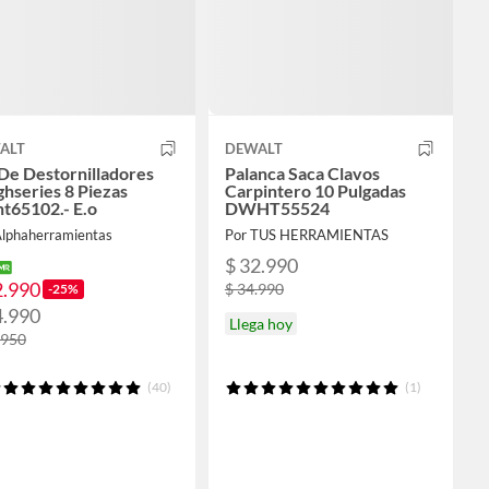
ALT
DEWALT
De Destornilladores
Palanca Saca Clavos
hseries 8 Piezas
Carpintero 10 Pulgadas
t65102.- E.o
DWHT55524
Alphaherramientas
Por TUS HERRAMIENTAS
$ 32.990
2.990
$ 34.990
-25%
4.990
Llega hoy
.950
(40)
(1)