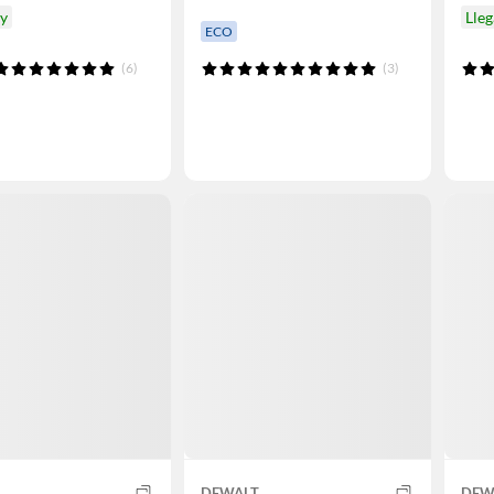
oy
Lleg
ECO
(6)
(3)
DEWALT
DEW