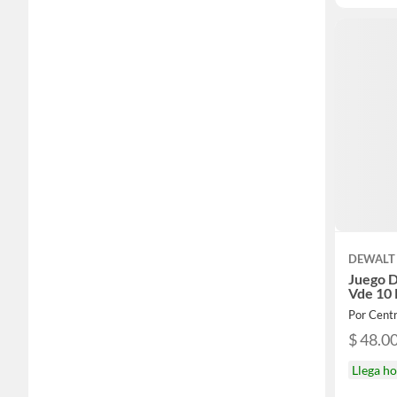
DEWALT
Juego D
Vde 10
Por Cent
$ 48.0
Llega h