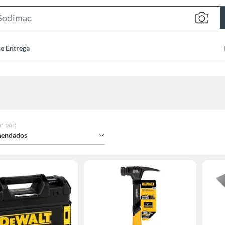
Search
Bar
de Entrega
r por
:
endados