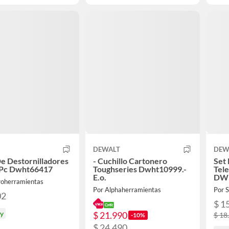
DEWALT
DEW
e Destornilladores
- Cuchillo Cartonero
Set 
 Pc Dwht66417
Toughseries Dwht10999.-
Tele
E.o.
DW
roherramientas
Por Alphaherramientas
Por 
02
$ 1
oy
$ 21.990
$ 18
-10%
$ 24.490