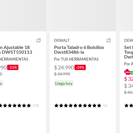
DEWALT
DEW
n Ajustable 18
Porta Taladro 6 Bolsillos
Set 
los DWST550113
Dwst83486-la
Toug
Dwh
 HERRAMIENTAS
Por TUS HERRAMIENTAS
Por 
990
$ 24.990
-11%
-29%
90
$ 34.990
$ 3
oy
Llega hoy
$ 3
$ 43
(18)
(6)