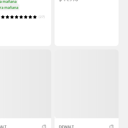
ga mañana
ira mañana
(27)
ALT
DEWALT