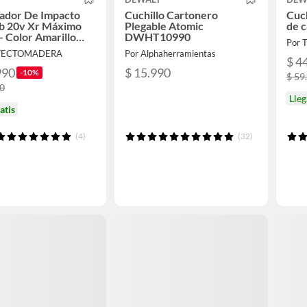
lador De Impacto
Cuchillo Cartonero
Cuch
b 20v Xr Máximo
Plegable Atomic
de 
- Color Amarillo
DWHT10990
Por 
 Hz/60 Hz
OYECTOMADERA
Por Alphaherramientas
$ 4
990
$ 15.990
-10%
$ 59
90
Lleg
atis
(4)
(32)