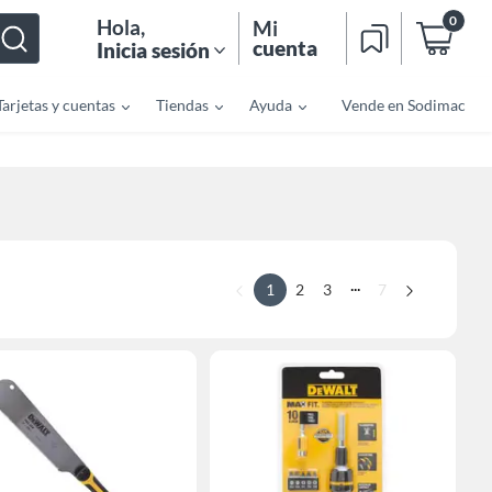
0
Hola
,
Mi
cuenta
Inicia sesión
Tarjetas y cuentas
Tiendas
Ayuda
Vende en Sodimac
...
1
2
3
7