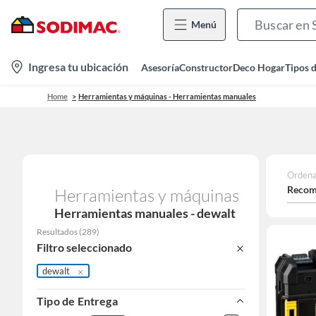
Menú
location-
Ingresa tu ubicación
Asesoría
Constructor
Deco Hogar
Tipos 
icon
Home
Herramientas y máquinas - Herramientas manuales
Ordena
Recom
Herramientas y máquinas
Herramientas manuales - dewalt
Resultados
(
289
)
Filtro seleccionado
dewalt
Tipo de Entrega