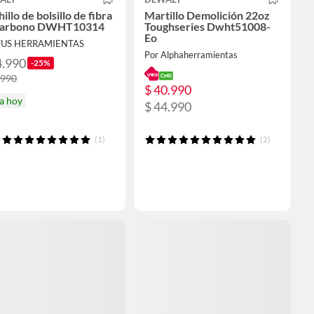
illo de bolsillo de fibra
Martillo Demolición 22oz
carbono DWHT10314
Toughseries Dwht51008-
Eo
TUS HERRAMIENTAS
Por Alphaherramientas
4.990
-25%
.990
$ 40.990
a hoy
$ 44.990
(1)
(2)