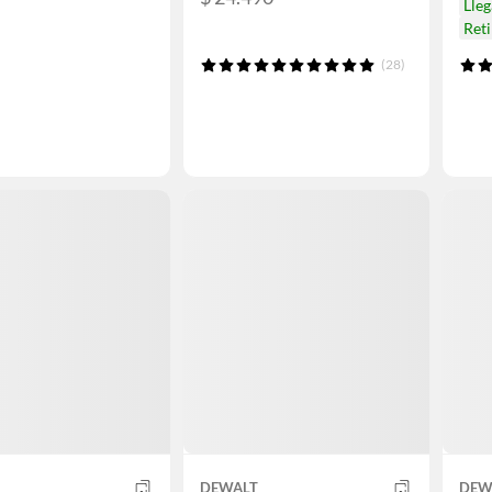
Lle
Ret
(28)
DEWALT
DEW