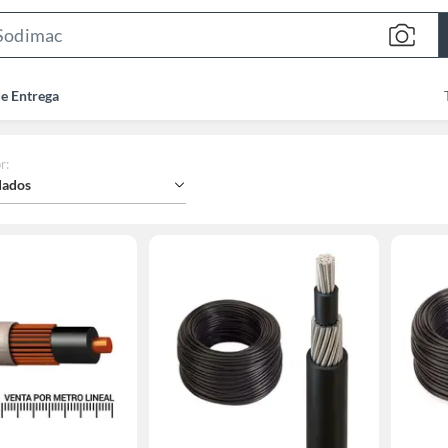
Search
Bar
de Entrega
r
:
ados