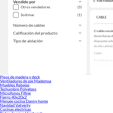
1 - 4 de 4 Resu
Vendido por
Otros vendedores
(3)
Sodimac
(1)
CABLE
Número de cables
El
cable concé
Calificación del producto
domiciliarias 
Tipo de aislación
dispuestas sobr
de alta calidad,
Cable:
En Sodimac se
disponibles po
temperaturas d
abrasión, lo q
Pisos de madera y deck
Ventiladores de pie Mademsa
El núcleo cond
Muebles Rebajas
aplica una mal
Techumbre Polyglass
Microfonos Fifine
60228. Este dis
Fierro 40x20x2
montaje.
Menaje cocina Danny home
Navidad Vatyerty
Una de las pri
Cocinas electricas
distribución u