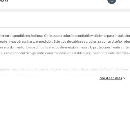
ltados
ntrico
disponible en Sodimac Chile es una solución confiable y eficiente para instalaci
desde líneas aéreas hasta el medidor. Este tipo de cable se caracteriza por su diseño ro
e el aislamiento, lo que dificulta el robo de energía y mejora la protección frente a in
 el
cable concéntrico
garantiza una transmisión estable y segura de corriente eléctrica 
 pueden encontrar cables concéntricos en distintos calibres, como 2x4 mm² y 2x6 mm²
r metro lineal, lo que permite adquirir la cantidad exacta según las necesidades del pro
Mostrar más
e hasta 70 °C en operación continua, con picos de hasta 150 °C en condiciones extremas. 
ue permite su instalación en exteriores, incluso en zonas arboladas o expuestas a condic
uctor está compuesto por cobre sólido blando, clase 1, lo que asegura una excelente cond
la concéntrica de cobre, seguida por una cinta de poliéster y una chaqueta protectora
eño no solo mejora la seguridad de la instalación, sino que también facilita el trabajo de 
ncipales ventajas del
cable concéntrico
es su capacidad para reducir pérdidas eléctricas 
niforme de la corriente y minimizar las interferencias, este tipo de cable contribuye a 