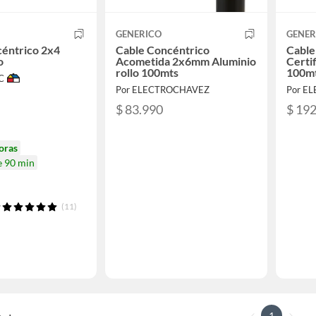
GENERICO
GENER
éntrico 2x4
Cable Concéntrico
Cable
o
Acometida 2x6mm Aluminio
Certi
rollo 100mts
100m
C
Por ELECTROCHAVEZ
Por E
$ 83.990
$ 19
oras
e 90 min
(11)
1