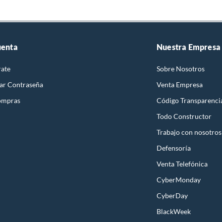
zadores, Timers y Sensores
rientes
ores y extensiones
 alambres y eléctricos
s
uenta
Nuestra Empresa
triple
or de enchufe
ptores
rate
Sobre Nosotros
uqui
dor de luz
ar Contraseña
Venta Empresa
tores, diferenciales y automáticos
ompras
Código Transparenci
s y portalámparas
eléctrico
Todo Constructor
 eléctrica
cadas en Enchufes
Trabajo con nosotros
 Bticino
Defensoría
búsquedas
Venta Telefónica
t 20 mm
CyberMonday
CyberDay
BlackWeek