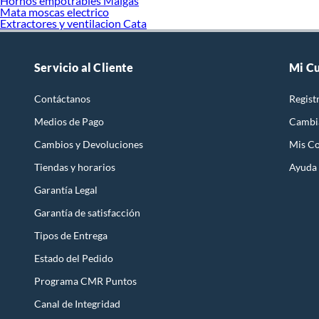
Hornos empotrables Maigas
Tempori
Mata moscas electrico
Tomacor
Extractores y ventilacion Cata
Alargad
Cables y
Enchufe
Servicio al Cliente
Mi C
Enchufe 
Adaptad
Interru
Contáctanos
Regist
Caja ch
Remarca
Medios de Pago
Cambi
Interrup
Cambios y Devoluciones
Mis C
Soquete
Tablero 
Tiendas y horarios
Ayuda
Canaleta
Marcas desta
Garantía Legal
Enchufe
Garantía de satisfacción
Principales 
Tipos de Entrega
Condiu
Estado del Pedido
Programa CMR Puntos
Canal de Integridad