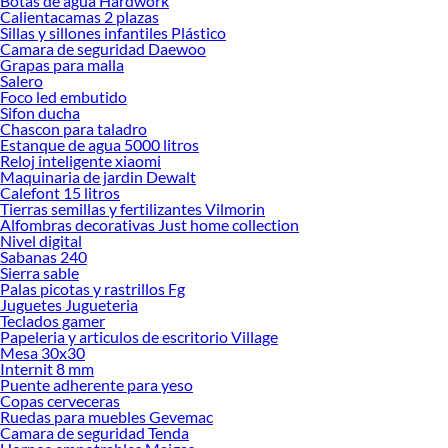
Botas de agua Hardwork
dificulta las c
Calientacamas 2 plazas
Sillas y sillones infantiles Plástico
Este tipo de c
Camara de seguridad Daewoo
segura, evitan
Grapas para malla
instalaciones 
Salero
Foco led embutido
El
cable concé
Sifon ducha
materiales de 
Chascon para taladro
Estanque de agua 5000 litros
instalación, l
Reloj inteligente xiaomi
y rendimiento 
Maquinaria de jardin Dewalt
Más productos
Calefont 15 litros
Tierras semillas y fertilizantes Vilmorin
Enchufes
Alfombras decorativas Just home collection
Enchufe
Nivel digital
Sabanas 240
Caja es
Sierra sable
Caja es
Palas picotas y rastrillos Fg
Lintern
Juguetes Jugueteria
Adaptad
Teclados gamer
Pila Cr
Papeleria y articulos de escritorio Village
Condui
Mesa 30x30
Emt
Internit 8 mm
USP
Puente adherente para yeso
Copas cerveceras
Electric
Ruedas para muebles Gevemac
Páneles
Camara de seguridad Tenda
Enchufes