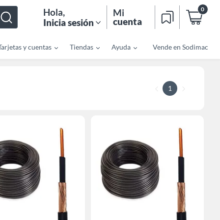
0
Hola
,
Mi
cuenta
Inicia sesión
Tarjetas y cuentas
Tiendas
Ayuda
Vende en Sodimac
1