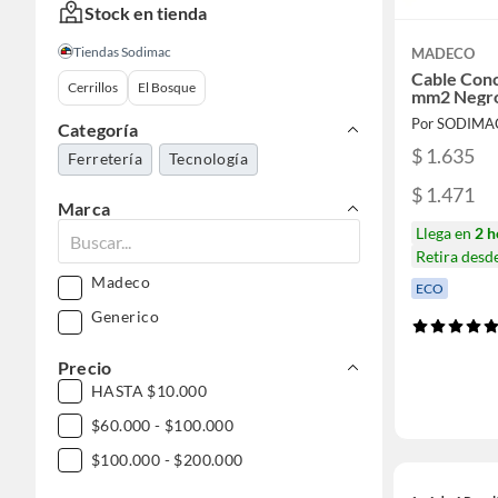
Stock en tienda
Tiendas Sodimac
MADECO
Cable Conc
Cerrillos
El Bosque
mm2 Negr
Por SODIMA
Categoría
$ 1.635
Ferretería
Tecnología
$ 1.471
Marca
Llega en
2 h
Retira desd
Madeco
ECO
Generico
Precio
HASTA $10.000
$60.000 - $100.000
$100.000 - $200.000