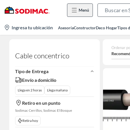
Menú
location-
Ingresa tu ubicación
Asesoría
Constructor
Deco Hogar
Tipos 
icon
Ordenar po
Recomend
Cable concentrico
Tipo de Entrega
Envío a domicilio
Llega en 2 horas
Llega mañana
Retiro en un punto
Sodimac Cerrillos, Sodimac El Bosque
Retira hoy