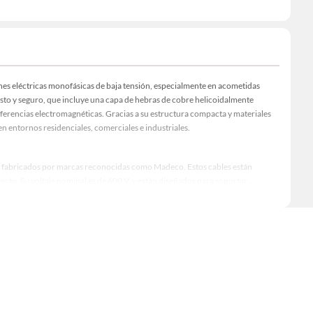
ones eléctricas monofásicas de baja tensión, especialmente en acometidas
busto y seguro, que incluye una capa de hebras de cobre helicoidalmente
terferencias electromagnéticas. Gracias a su estructura compacta y materiales
en entornos residenciales, comerciales e industriales.
, fabricados por marcas reconocidas como Madeco. Estos cables están
yecto. Su voltaje nominal es de 600 V, y están diseñados para soportar
La cubierta exterior de polietileno negro es resistente a la intemperie y a la
iones climáticas adversas.
uctividad eléctrica y una larga vida útil. Sobre el aislamiento de PVC se
, formando una estructura que cumple con las normativas internacionales IEC
los técnicos, ya que el cable es flexible y fácil de manipular durante el
y mejorar la eficiencia energética de las instalaciones. Al mantener una
un funcionamiento más estable de los sistemas eléctricos. Además, su diseño