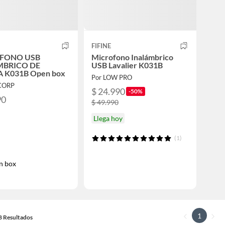
FIFINE
FONO USB
Microfono Inalámbrico
MBRICO DE
USB Lavalier K031B
 K031B Open box
Por LOW PRO
ICORP
$ 24.990
-50%
90
$ 49.990
Llega hoy
(1)
n box
1
18 Resultados