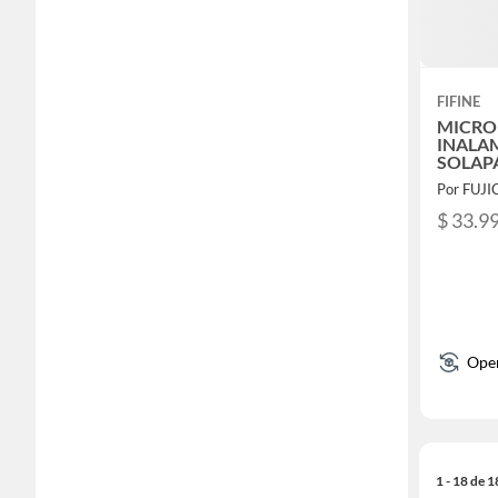
FIFINE
MICRO
INALA
SOLAPA
Por FUJ
$ 33.9
Ope
1 - 18 de 