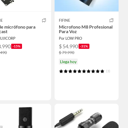
NE
FIFINE
de micrófono para
Microfono M8 Profesional
cast
Para Voz
FUJICORP
Por LOW PRO
8.990
$ 54.990
-15%
-31%
.490
$ 79.990
Llega hoy
(3)