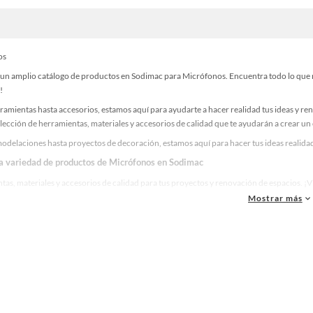
os
un amplio catálogo de productos en Sodimac para Micrófonos. Encuentra todo lo que nec
!
ramientas hasta accesorios, estamos aquí para ayudarte a hacer realidad tus ideas y re
lección de herramientas, materiales y accesorios de calidad que te ayudarán a crear un
odelaciones hasta proyectos de decoración, estamos aquí para hacer tus ideas realidad
la variedad de productos de Micrófonos en Sodimac
as, materiales y accesorios de calidad para tus proyectos y renovación de espacios. ¡
Mostrar más
 una amplia variedad de productos de Micrófonos en Sodimac. Encuentra todo lo necesa
idad!