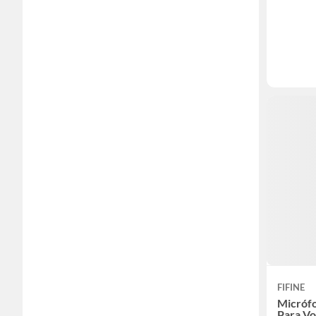
FIFINE
Micróf
Para V