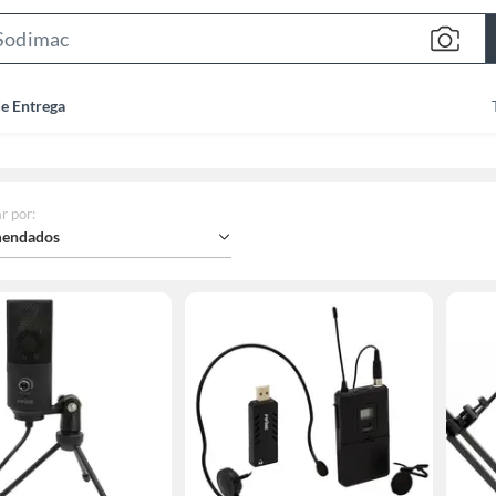
Search
Bar
de Entrega
r por
:
endados