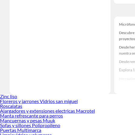
Micrófon
Descubre 
proyectos
Desde her
nuestra se
Desde rem
Explora 
Herramient
Encuentra
ideas real
Zinc liso
Floreros y jarrones Vidrios san miguel
Roscalatas
Alargadores y extensiones electricas Macrotel
Manta refrescante para perros
Mancuernas y pesas Muuk
Sofas y sillones Polipropileno
Puertas Multimarca
Limpiavidrios y plumeros