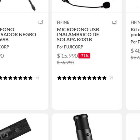
FIFINE
FIFI
OFONO
MICROFONO USB
Kit 
SADOR NEGRO
INALAMBRICO DE
pod
669B
SOLAPA K031B
Por 
ICORP
Por FUJICORP
$ 4
90
$ 15.990
-71%
$ 57
$ 55.990
(4)
(2)