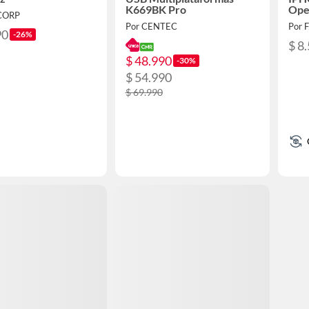
K669BK Pro
Ope
ICORP
Por CENTEC
Por 
90
-26%
$ 8
$ 48.990
-30%
$ 54.990
$ 69.990