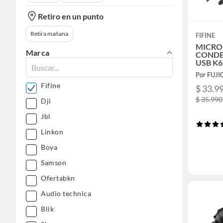
Retiro en un punto
Retira mañana
FIFINE
MICR
Marca
CONDE
USB K
Por FUJ
Fifine
$ 33.9
$ 35.990
Dji
Jbl
Linkon
Boya
Samson
Ofertabkn
Audio technica
Blik