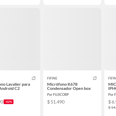
FIFINE
FIFI
no Lavalier para
Micrófono K678
MIC
Android C2
Condensador Open box
IPH
Por FUJICORP
Por 
90
$ 51.490
$ 6
-42%
$ 14