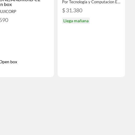
Por Tecnologia y Computacion Emmett LTDA.
n box
$ 31.380
FUJICORP
.590
Llega mañana
Open box