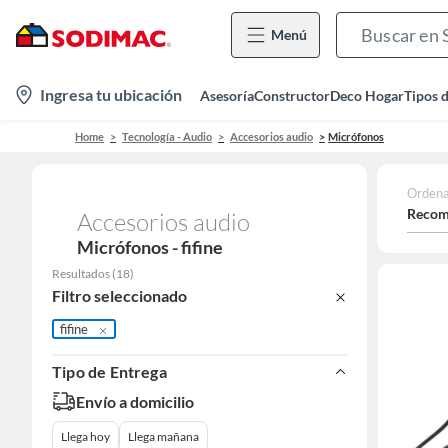
Menú
location-
Ingresa tu ubicación
Asesoría
Constructor
Deco Hogar
Tipos 
icon
Home
Tecnología - Audio
Accesorios audio
Micrófonos
Ordena
Recom
Accesorios audio
Micrófonos - fifine
Resultados
(
18
)
Filtro seleccionado
fifine
Tipo de Entrega
Envío a domicilio
Llega hoy
Llega mañana