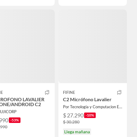
NE
FIFINE
ROFONO LAVALIER
C2 Micrófono Lavalier
ONE/ANDROID C2
Por Tecnologia y Computacion Emmett LTDA.
FUJICORP
$ 27.290
-10%
.990
-53%
$ 30.280
.990
Llega mañana