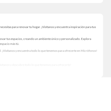
esitas para renovar tu hogar. ¡Visítanos y encuentra inspiración para tus
novar tus espacios, creando un ambiente único y personalizado. Explora
 espacio más tú.
. ¡Visítanos y encuentra todo lo que tenemos para ofrecerte en Micrófonos!
Visítanos y descubre todo lo que tenemos para ofrecerte!
rio para tus proyectos de renovación y decoración. ¡Visítanos y haz tus