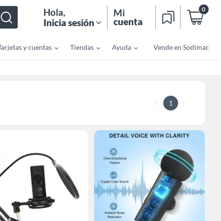
0
Hola
,
Mi
cuenta
Inicia sesión
Tarjetas y cuentas
Tiendas
Ayuda
Vende en Sodimac
1