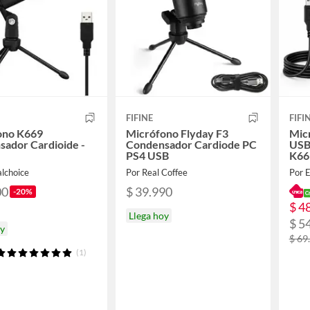
FIFINE
FIFI
ono K669
Micrófono Flyday F3
Mic
ador Cardioide -
Condensador Cardiode PC
USB
PS4 USB
K66
alchoice
Por Real Coffee
Por 
00
$ 39.990
-20%
$ 4
Llega hoy
$ 5
oy
$ 69
(1)