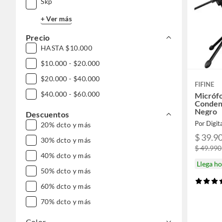
Skp
+ Ver más
Precio
HASTA $10.000
$10.000 - $20.000
$20.000 - $40.000
FIFINE
$40.000 - $60.000
Micróf
Condens
Negro
Descuentos
Por Digit
20% dcto y más
$ 39.9
30% dcto y más
$ 49.990
40% dcto y más
Llega h
50% dcto y más
60% dcto y más
70% dcto y más
Color