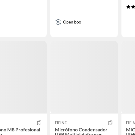
Open box
FIFINE
FIFI
ono M8 Profesional
Micrófono Condensador
MIC
oz
USB Multiplataformas
IPH