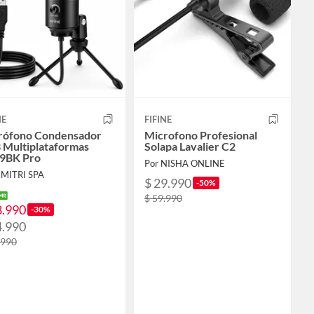
NE
FIFINE
rófono Condensador
Microfono Profesional
 Multiplataformas
Solapa Lavalier C2
9BK Pro
Por NISHA ONLINE
EMITRI SPA
$ 29.990
-50%
$ 59.990
8.990
-30%
4.990
.990