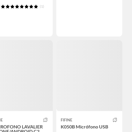
(1)
NE
FIFINE
ROFONO LAVALIER
K050B Micrófono USB
ONE/ANDROID C2