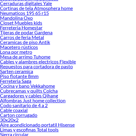
renovación de espacios. ¡Visítanos y descubre todo lo que tenemos para
Cerraduras digitales Yale
ofrecerte!
Cortinas de tela Atmosphera home
Neumaticos 195 65 r15
Encuentra una amplia variedad de productos de Alargadores y Extensiones
Mandolina Oxo
Eléctricas en Sodimac. Encuentra todo lo necesario para tus proyectos de
Closet Muebles kids
Ferreteria Homestar
renovación y decoración. ¡Visítanos y haz tus ideas realidad!
Tijeras de podar Gardena
Carros de feria Metal
Ceramicas de piso Antik
Macetero rústicos
Lona por metro
Mesa de arrimo Tuhome
Cables y alambres electricos Flexible
Repuestos para cortadora de pasto
Sarten ceramica
Piso flotante 8mm
Ferreteria Saga
Cocina y bano Vekkahome
Cubrecamas y quilts Colcha
Cargadores y cables Qihang
Alfombras Just home collection
Codo sanitario de 4 a 2
Cable coaxial
Carton corrugado
30x20x2
Aire acondicionado portatil Hisense
Limas y escofinas Total tools
Sierra circular