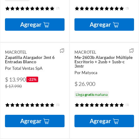
(7)
(5)
Agregar
Agregar
MACROTEL
MACROTEL
Zapatilla Alargador 3mt 6
Me-2603b Alargador Múltiple
Entradas Blanco
Escritorio + 2usb + 1usb-c
3mtr
Por Total Ventas SpA
Por Matyoca
$ 13.990
-22%
$ 26.900
$ 17.990
Llega
gratis
mañana
(1)
(1)
Agregar
Agregar