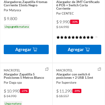
Alargadores Zapatilla 4 tomas
Alargador de 3MT Certificado
Corriente 15mts Negro
6 POS + Switch Corta
Corriente
Por Matyoca
Por CENTEC
$ 9.800
$ 9.990
-33%
Llega
gratis
mañana
$ 14.990
(1)
Agregar
Agregar
MACROTEL
MACROTEL
Alargador Zapatilla 5
Alargador con switch 6
Posiciones 5 Metros Blanco
posiciones + 2 USB 1.5mt
Por Daga spa
Por Superstore
$ 10.990
$ 11.290
-27%
-39%
$ 14.990
$ 18.557
Llega mañana