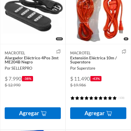
MACROTEL
MACROTEL
Alargador Eléctrico 4Pos 3mt
Extensión Eléctrica 10m /
ME204B Negro
Superstore
Por SELLERPRO
Por Superstore
$ 7.990
$ 11.490
-38%
-43%
$ 12.990
$ 19.986
(108)
Agregar
Agregar