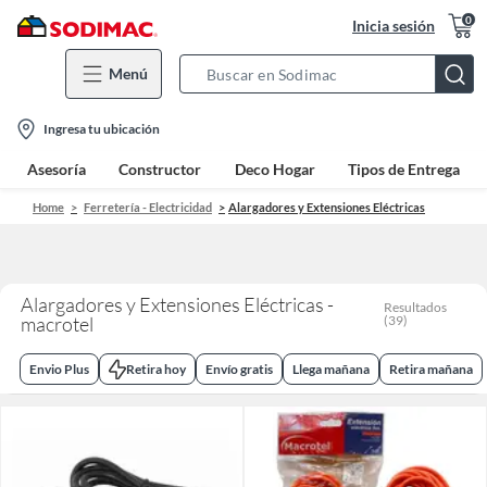
0
Inicia sesión
Menú
Search
Bar
location-
Ingresa tu ubicación
icon
Asesoría
Constructor
Deco Hogar
Tipos de Entrega
Home
Ferretería - Electricidad
Alargadores y Extensiones Eléctricas
Alargadores y Extensiones Eléctricas -
Resultados
macrotel
(
39
)
Envio Plus
Retira hoy
Envío gratis
Llega mañana
Retira mañana