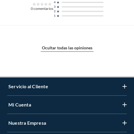
4
3
0
comentarios
2
1
Ocultar todas las opiniones
Servicio al Cliente
Mi Cuenta
Contáctanos
Medios de Pago
Nuestra Empresa
Registrate
Cambios y Devoluciones