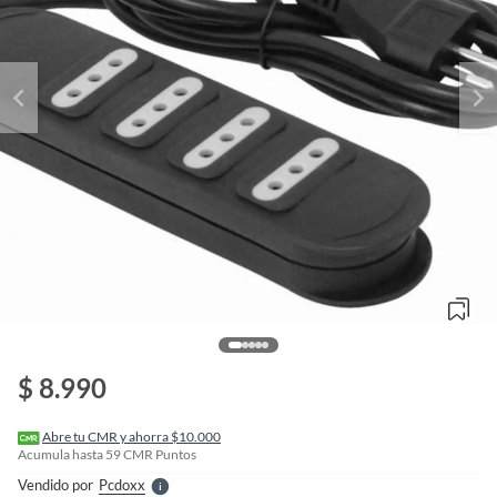
o
f
n
$ 8.990
I
r
e
l
Abre tu CMR y ahorra $10.000
l
Acumula hasta
59
CMR Puntos
e
Vendido por
Pcdoxx
S