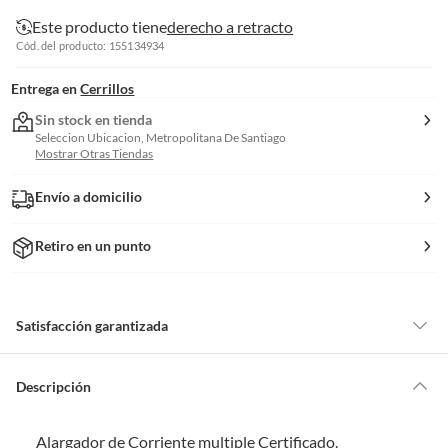
Este producto tiene
derecho a retracto
Cód. del producto: 155134934
Entrega en
Cerrillos
Sin stock en tienda
Seleccion Ubicacion, Metropolitana De Santiago
Mostrar Otras Tiendas
Envío a domicilio
Retiro en un punto
Satisfacción garantizada
Por ley, tienes hasta
10 días para devolver un producto
si te arrepientes
de la compra.
Descripción
Debe estar en perfecto estado, con todas sus etiquetas, sellos intactos y
sin uso, tal como te lo entregamos. Ten en cuenta que lo debes haber
Alargador de Corriente multiple Certificado.
comprado por internet y que hay ciertas categorías que no tienen este