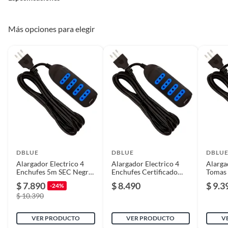
Pinturas de un color a solicitud.
Plantas.
De uso personal.
País de origen
China
Más opciones para elegir
Detalle de la garantía
SIN GARANTIA
Condicion del
Nuevo
producto
Alto
16
DBLUE
DBLUE
DBLU
Alargador Electrico 4
Alargador Electrico 4
Alarga
Ancho
17
Enchufes 5m SEC Negro
Enchufes Certificado
Tomas 
- PS
SEC Negro - PS
Sec Ne
$ 7.890
$ 8.490
$ 9.3
-24%
$ 10.390
Certificados y
0000000544073
normativas estándar
VER PRODUCTO
VER PRODUCTO
V