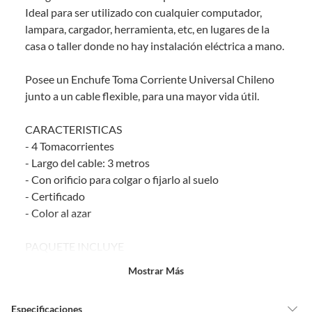
derecho:
Ideal para ser utilizado con cualquier computador,
lampara, cargador, herramienta, etc, en lugares de la
Productos que, por su naturaleza, no puedan ser devueltos,
casa o taller donde no hay instalación eléctrica a mano.
puedan deteriorarse o caducar con rapidez.
Confeccionados a la medida.
Posee un Enchufe Toma Corriente Universal Chileno
De uso personal.
junto a un cable flexible, para una mayor vida útil.
En sodimac.cl te damos
30 días desde que recibes el producto
. Debe
estar en perfecto estado, con todas sus etiquetas y sin uso, tal como te lo
CARACTERISTICAS
entregamos.
- 4 Tomacorrientes
Productos digitales que se entregan a través de una descarga
- Largo del cable: 3 metros
electrónica, por ejemplo, cupones de experiencia o programas
- Con orificio para colgar o fijarlo al suelo
para el computador.
- Certificado
Productos a pedido o confeccionados a medida.
- Color al azar
Productos que han sido informados como imperfectos, usados,
reparados, abiertos, de segunda selección, remanufacturados o
PAQUETE INCLUYE
con alguna deficiencia, que sean comprados en esa condición a
un precio reducido.
- 1x Alargador
Mostrar Más
Alimentos, bebidas, medicamentos, suplementos alimenticios,
vitaminas, entre otros análogos.
Especificaciones