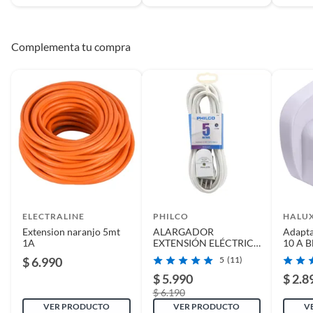
Complementa tu compra
ELECTRALINE
PHILCO
HALU
Extension naranjo 5mt
ALARGADOR
Adapt
1A
EXTENSIÓN ELÉCTRICA
10 A B
XT48 5M BLANCO,
$ 6.990
5
(11)
PHILCO
$ 5.990
$ 2.8
$ 6.190
VER PRODUCTO
VER PRODUCTO
V