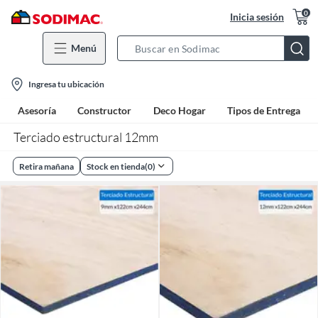
0
Inicia sesión
Menú
Search
Bar
location-
Ingresa tu ubicación
icon
Asesoría
Constructor
Deco Hogar
Tipos de Entrega
Terciado estructural 12mm
Retira mañana
Stock en tienda
(
0
)