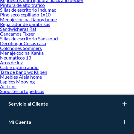
Repuestos para lijadora black and decker
Pintura de alto trafico
Sillas de escritorio Indumac
Pino seco cepillado 1x10
Menaje cocina Danny home
Reparador de parabrisas
Sandwicheras Raf
Cancamos Fixser
Sillas de escritorio Sanssouci
Decohogar Cosas casa
Colchones Sommers
Menaje cocina Kanka
Neumaticos 13
Aros de luz
Cable optico audio
Taza de bano wc Klipen
Muebles Alaia home
Lapices Mooving
Acrizinc
Soportes ortopedicos
Servicio al Cliente
Mi Cuenta