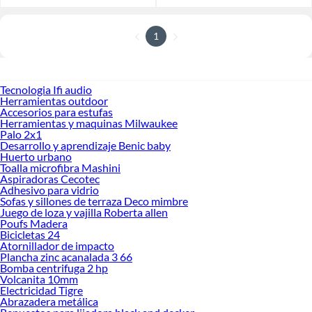
1
Tecnologia Ifi audio
Herramientas outdoor
Accesorios para estufas
Herramientas y maquinas Milwaukee
Palo 2x1
Desarrollo y aprendizaje Benic baby
Huerto urbano
Toalla microfibra Mashini
Aspiradoras Cecotec
Adhesivo para vidrio
Sofas y sillones de terraza Deco mimbre
Juego de loza y vajilla Roberta allen
Poufs Madera
Bicicletas 24
Atornillador de impacto
Plancha zinc acanalada 3 66
Bomba centrifuga 2 hp
Volcanita 10mm
Electricidad Tigre
Abrazadera metálica