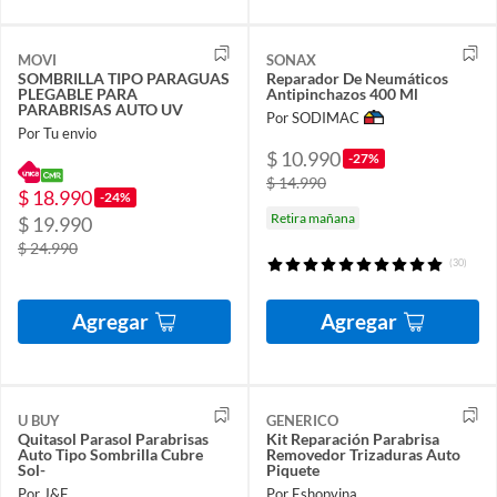
MOVI
SONAX
SOMBRILLA TIPO PARAGUAS
Reparador De Neumáticos
PLEGABLE PARA
Antipinchazos 400 Ml
PARABRISAS AUTO UV
Por SODIMAC
Por Tu envio
$ 10.990
-27%
$ 14.990
$ 18.990
-24%
Retira mañana
$ 19.990
$ 24.990
(30)
Agregar
Agregar
U BUY
GENERICO
Quitasol Parasol Parabrisas
Kit Reparación Parabrisa
Auto Tipo Sombrilla Cubre
Removedor Trizaduras Auto
Sol-
Piquete
Por J&F
Por Eshopvina