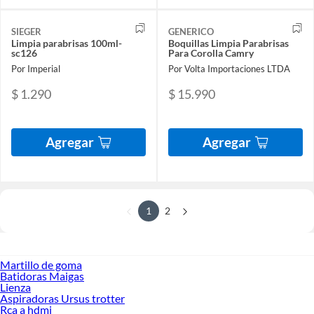
SIEGER
GENERICO
Limpia parabrisas 100ml-
Boquillas Limpia Parabrisas
sc126
Para Corolla Camry
Por Imperial
Por Volta Importaciones LTDA
$ 1.290
$ 15.990
Agregar
Agregar
1
2
Martillo de goma
Batidoras Maigas
Lienza
Aspiradoras Ursus trotter
Rca a hdmi