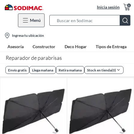
0
Inicia sesión
Menú
Search
Bar
location-
Ingresa tu ubicación
icon
Asesoría
Constructor
Deco Hogar
Tipos de Entrega
Reparador de parabrisas
Envío gratis
Llega mañana
Retira mañana
Stock en tienda
(
0
)