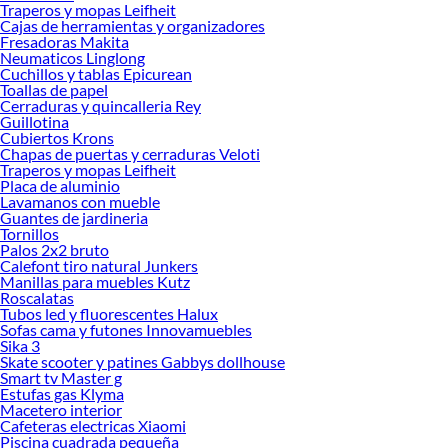
Traperos y mopas Leifheit
Cajas de herramientas y organizadores
Fresadoras Makita
Neumaticos Linglong
Cuchillos y tablas Epicurean
Toallas de papel
Cerraduras y quincalleria Rey
Guillotina
Cubiertos Krons
Chapas de puertas y cerraduras Veloti
Traperos y mopas Leifheit
Placa de aluminio
Lavamanos con mueble
Guantes de jardineria
Tornillos
Palos 2x2 bruto
Calefont tiro natural Junkers
Manillas para muebles Kutz
Roscalatas
Tubos led y fluorescentes Halux
Sofas cama y futones Innovamuebles
Sika 3
Skate scooter y patines Gabbys dollhouse
Smart tv Master g
Estufas gas Klyma
Macetero interior
Cafeteras electricas Xiaomi
Piscina cuadrada pequeña