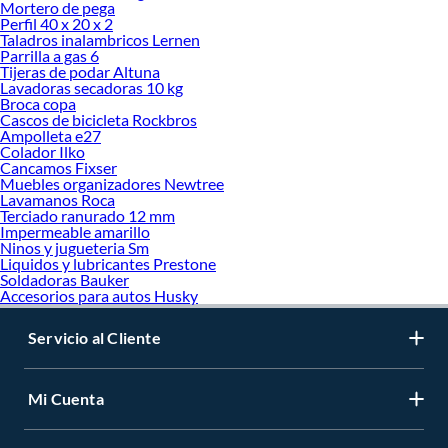
Mortero de pega
Perfil 40 x 20 x 2
Taladros inalambricos Lernen
Parrilla a gas 6
Tijeras de podar Altuna
Lavadoras secadoras 10 kg
Broca copa
Cascos de bicicleta Rockbros
Ampolleta e27
Colador Ilko
Cancamos Fixser
Muebles organizadores Newtree
Lavamanos Roca
Terciado ranurado 12 mm
Impermeable amarillo
Ninos y jugueteria Sm
Liquidos y lubricantes Prestone
Soldadoras Bauker
Accesorios para autos Husky
Servicio al Cliente
Mi Cuenta