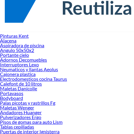
Pinturas Kent
Alacena
Aspiradora de piscina
Angulo 50x50x2
Portante cielo
Adornos Decomuebles
Interruptores Lexo
Neumaticos y llantas Aeolus
Cajonera plastica
Electrodomesticos cocina Taurus
Calefont de 10 litros
Maletas Danicolle
Portavasos
Bodyboard
Palas picotas y rastrillos Fg
Maletas Wenger
Andadores Huanger
Pulverizadores Ergo
Pisos de gomas para auto Lism
Tablas cepilladas
Puertas de interior Ignisterra