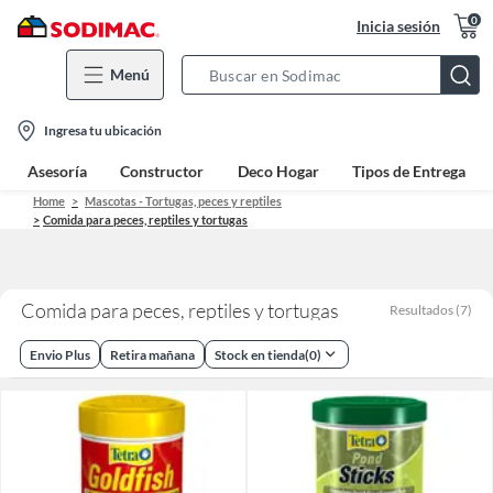
0
Inicia sesión
Menú
Search
Bar
location-
Ingresa tu ubicación
icon
Asesoría
Constructor
Deco Hogar
Tipos de Entrega
Home
Mascotas - Tortugas, peces y reptiles
Comida para peces, reptiles y tortugas
Comida para peces, reptiles y tortugas
Resultados
(
7
)
Envio Plus
Retira mañana
Stock en tienda
(
0
)