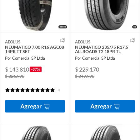
AEOLUS
AEOLUS
NEUMATICO 7.00 R16 AGC08
NEUMATICO 235/75 R17.5
14PR TT SET
ALLROADS T2 18PR TL
Por Comercial SP Ltda
Por Comercial SP Ltda
$ 143.810
$ 229.170
-37%
$ 226.990
$ 249.990
(2)
Agregar
Agregar