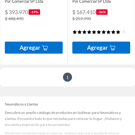
Por Comercial SP Ltda
Por Comercial SP Ltda
$ 393.970
$ 167.410
-19%
-36%
$ 488.490
$ 259.990
(1)
Agregar
Agregar
1
Neumáticos y Llantas
Descubre un amplio catálogo de productos en Sodimac para Neumáticos y
Llantas. Encuentra todo lo que necesitas para renovar tu hogar. ¡Visítanos y
encuentra inspiración para tus proyectos!
Desde herramientas hasta accesorios, estamos aquí para ayudarte a hacer