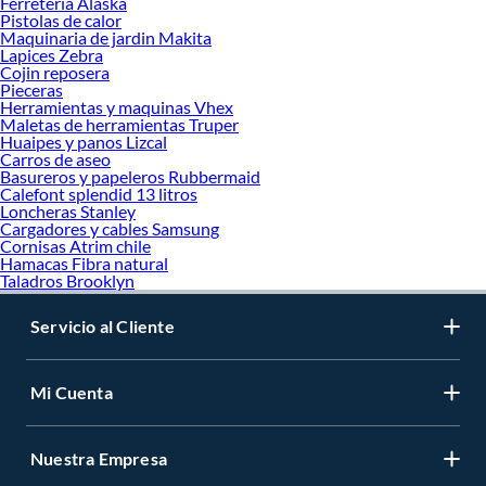
Ferreteria Alaska
Pistolas de calor
Maquinaria de jardin Makita
Lapices Zebra
Cojin reposera
Pieceras
Herramientas y maquinas Vhex
Maletas de herramientas Truper
Huaipes y panos Lizcal
Carros de aseo
Basureros y papeleros Rubbermaid
Calefont splendid 13 litros
Loncheras Stanley
Cargadores y cables Samsung
Cornisas Atrim chile
Hamacas Fibra natural
Taladros Brooklyn
Servicio al Cliente
Mi Cuenta
Nuestra Empresa