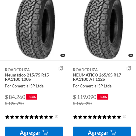
ROADCRUZA
ROADCRUZA
Neumático 215/75 R15
NEUMÁTICO 265/65 R17
RA1100 100S
RA1100 AT 112S
Por Comercial SP Ltda
Por Comercial SP Ltda
$ 84.260
$ 119.090
-33%
-30%
$ 125.790
$ 169.390
(8)
(6)
Agregar
Agregar