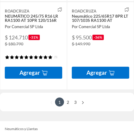
ROADCRUZA
ROADCRUZA
NEUMÁTICO 245/75 R16 LR
Neumático 225/65R17 8PR LT
RA1100 AT 10PR 120/116R
107/103S RA1100 AT
Por Comercial SP Ltda
Por Comercial SP Ltda
$ 124.710
$ 95.500
-31%
-36%
$ 180.790
$ 149.990
(5)
Agregar
Agregar
1
2
3
Neumáticos y Llantas