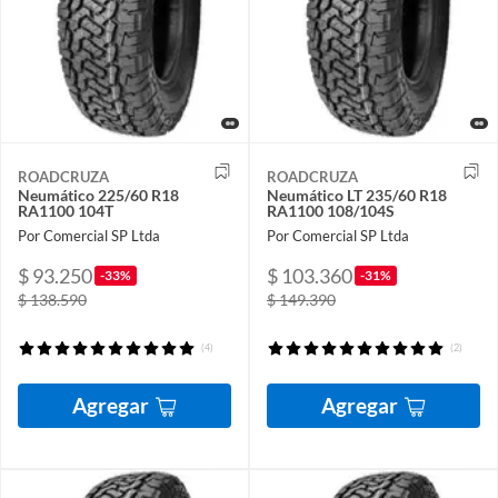
ROADCRUZA
ROADCRUZA
Neumático 225/60 R18
Neumático LT 235/60 R18
RA1100 104T
RA1100 108/104S
Por Comercial SP Ltda
Por Comercial SP Ltda
$ 93.250
$ 103.360
-33%
-31%
$ 138.590
$ 149.390
(4)
(2)
Agregar
Agregar