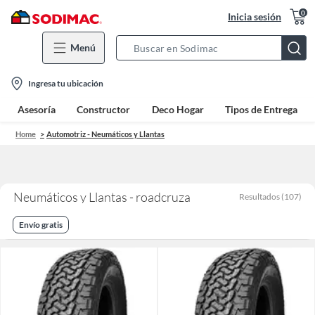
0
Inicia sesión
Menú
Search
Bar
location-
Ingresa tu ubicación
icon
Asesoría
Constructor
Deco Hogar
Tipos de Entrega
Home
Automotriz - Neumáticos y Llantas
Neumáticos y Llantas - roadcruza
Resultados
(
107
)
Envío gratis