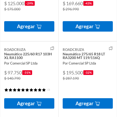
$ 125.000
$ 169.660
-29%
-43%
$ 175.000
$ 296.990
Agregar
Agregar
ROADCRUZA
ROADCRUZA
Neumático 225/60 R17 103H
Neumático 275/65 R18 LT
XL RA1100
RA3200 MT 119/116Q
Por Comercial SP Ltda
Por Comercial SP Ltda
$ 97.750
$ 195.500
-31%
-32%
$ 140.790
$ 287.190
(3)
Agregar
Agregar