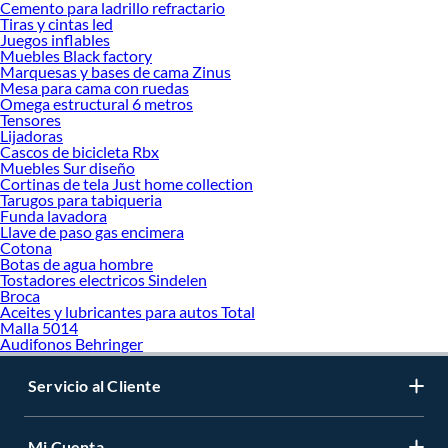
Cemento para ladrillo refractario
Tiras y cintas led
Juegos inflables
Muebles Black factory
Marquesas y bases de cama Zinus
Mesa para cama con ruedas
Omega estructural 6 metros
Tensores
Lijadoras
Cascos de bicicleta Rbx
Muebles Sur diseño
Cortinas de tela Just home collection
Tarugos para tabiqueria
Funda lavadora
Llave de paso gas encimera
Cotona
Botas de agua hombre
Tostadores electricos Sindelen
Broca
Aceites y lubricantes para autos Total
Malla 5014
Audifonos Behringer
Servicio al Cliente
Mi Cuenta