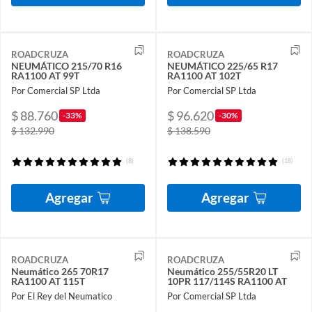
ROADCRUZA
ROADCRUZA
NEUMÁTICO 215/70 R16
NEUMÁTICO 225/65 R17
RA1100 AT 99T
RA1100 AT 102T
Por Comercial SP Ltda
Por Comercial SP Ltda
$ 88.760
$ 96.620
-33%
-30%
$ 132.990
$ 138.590
(8)
(18)
Agregar
Agregar
ROADCRUZA
ROADCRUZA
Neumático 265 70R17
Neumático 255/55R20 LT
RA1100 AT 115T
10PR 117/114S RA1100 AT
Por El Rey del Neumatico
Por Comercial SP Ltda