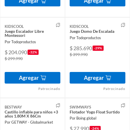
Agregar
Agregar
KIDSCOOL
KIDSCOOL
Juego Escalador Libre
Juego Domo De Escalada
Montessori
Por Todoproductos
Por Todoproductos
$ 285.690
-29%
$ 204.090
-32%
$ 399.990
$ 299.990
Agregar
Agregar
Patrocinado
Patrocinado
BESTWAY
SWIMWAYS
Castillo inflable para niños +3
Flotador Yogo Float Surtido
años 1.80M X 86Cm
Por Boing global
Por GETWAY - Globalmarket
$ 27.990
-24%