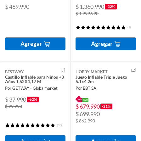
$ 469.990
$ 1.360.990
-32%
$ 1.999.990
(1)
Agregar
Agregar
BESTWAY
HOBBY MARKET
Castillo Inflable para Niños +3
Juego Inflable Triple Juego
Años 1,52X1,17 M
5.1x4.2m
Por GETWAY - Globalmarket
Por EBT SA
$ 37.990
-62%
$ 679.990
$ 99.990
-21%
$ 699.990
$ 862.990
(10)