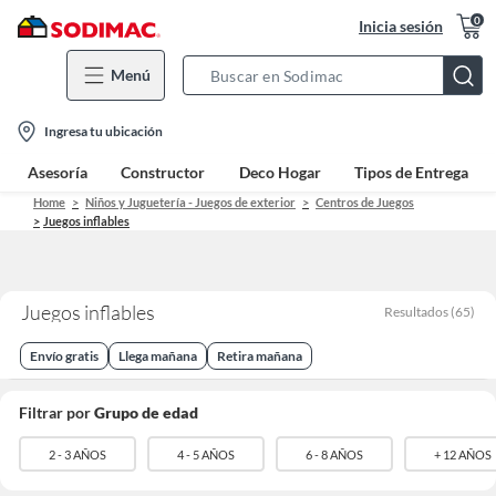
0
Inicia sesión
Menú
Search
Bar
location-
Ingresa tu ubicación
icon
Asesoría
Constructor
Deco Hogar
Tipos de Entrega
Home
Niños y Juguetería - Juegos de exterior
Centros de Juegos
Juegos inflables
Juegos inflables
Resultados
(
65
)
Envío gratis
Llega mañana
Retira mañana
Filtrar por
Grupo de edad
2 - 3 AÑOS
4 - 5 AÑOS
6 - 8 AÑOS
+ 12 AÑOS