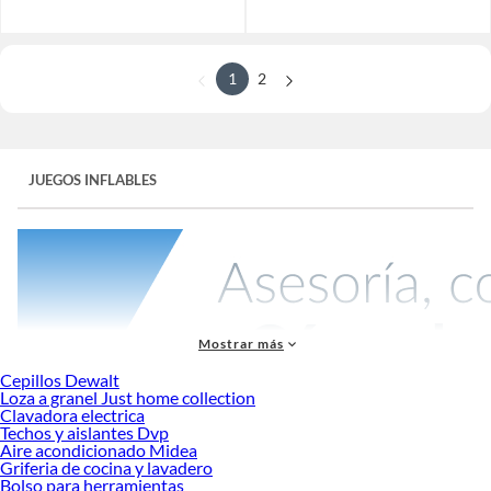
1
2
JUEGOS INFLABLES
Mostrar más
Cepillos Dewalt
Loza a granel Just home collection
Clavadora electrica
Techos y aislantes Dvp
Explora la diversión al aire libre con nuestra amplia selección de
juegos inflables
.
Aire acondicionado Midea
Ya sea que estés organizando una fiesta en el jardín, un día de campo familiar o
Griferia de cocina y lavadero
simplemente quieras añadir un toque de aventura a tu patio trasero, nuestros
Bolso para herramientas