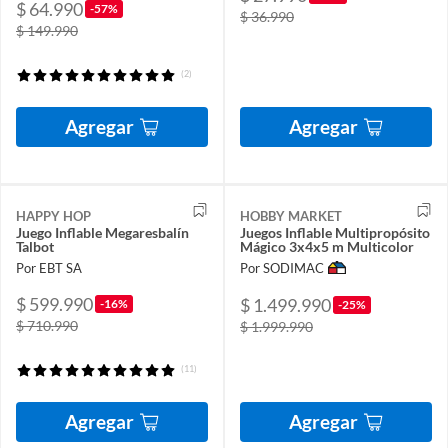
$ 64.990
-57%
$ 36.990
$ 149.990
(2)
Agregar
Agregar
HAPPY HOP
HOBBY MARKET
Juego Inflable Megaresbalín
Juegos Inflable Multipropósito
Talbot
Mágico 3x4x5 m Multicolor
Por EBT SA
Por SODIMAC
$ 599.990
$ 1.499.990
-16%
-25%
$ 710.990
$ 1.999.990
(11)
Agregar
Agregar