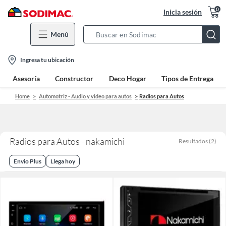
0
Inicia sesión
Menú
Search
Bar
location-
Ingresa tu ubicación
icon
Asesoría
Constructor
Deco Hogar
Tipos de Entrega
Home
Automotriz - Audio y video para autos
Radios para Autos
Radios para Autos - nakamichi
Resultados
(
2
)
Envio Plus
Llega hoy