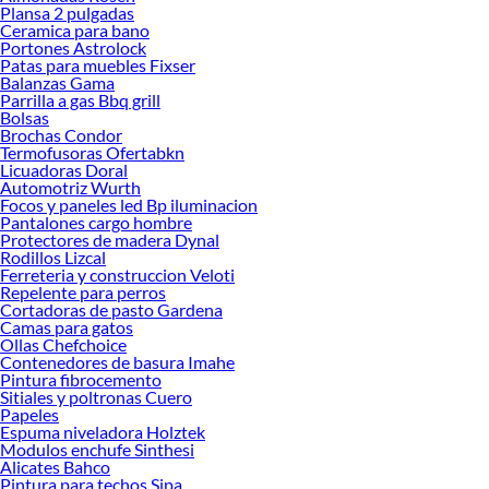
Plansa 2 pulgadas
Encuentra todo lo necesario para tus proyectos de renovación y decoración.
Ceramica para bano
¡Visítanos y haz tus ideas realidad!
Portones Astrolock
Patas para muebles Fixser
Balanzas Gama
Parrilla a gas Bbq grill
Bolsas
Brochas Condor
Termofusoras Ofertabkn
Licuadoras Doral
Automotriz Wurth
Focos y paneles led Bp iluminacion
Pantalones cargo hombre
Protectores de madera Dynal
Rodillos Lizcal
Ferreteria y construccion Veloti
Repelente para perros
Cortadoras de pasto Gardena
Camas para gatos
Ollas Chefchoice
Contenedores de basura Imahe
Pintura fibrocemento
Sitiales y poltronas Cuero
Papeles
Espuma niveladora Holztek
Modulos enchufe Sinthesi
Alicates Bahco
Pintura para techos Sipa