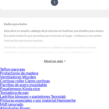
1
Radios para Autos
Descubre un amplio catálogo de productos en Sodimac para Radios para Autos.
Encuentra todo lo que necesitas para renovar tu hogar. ¡Visítanos y encuentra
inspiración para tus proyectos!
Desde herramientas hasta accesorios, estamos aquí para ayudarte a hacer
realidad tus ideas y renovar tus espacios, creando un ambiente único y
personalizado. Explora nuestra selección de herramientas, materiales y
Mostrar más
accesorios de calidad que te ayudarán a crear un espacio más tú.
Teflon para gas
Desde remodelaciones hasta proyectos de decoración, estamos aquí para hacer
Protectores de madera
tus ideas realidad. ¡Visítanos y encuentra todo lo que tenemos para ofrecerte en
Ventiladores Wurden
Radios para Autos!
Cortinas roller Clems cortinas
Parrillas de acero inoxidable
Explora la variedad de productos de Radios para Autos en Sodimac
Pasatiempos Kinda nice
Tostadora de pan
Herramientas, materiales y accesorios de calidad para tus proyectos y
Ladrillos bloques y pastelones Tecnolab
renovación de espacios. ¡Visítanos y descubre todo lo que tenemos para
Pinturas especiales y por material Hammerite
ofrecerte!
Mdf ranurado
Almohadas Rosen
Encuentra una amplia variedad de productos de Radios para Autos en Sodimac.