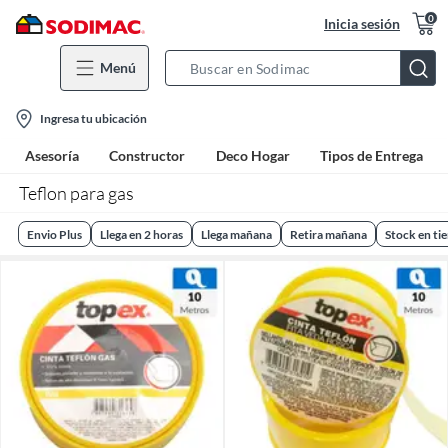
0
Inicia sesión
Menú
Search
Bar
location-
Ingresa tu ubicación
icon
Asesoría
Constructor
Deco Hogar
Tipos de Entrega
Teflon para gas
Envio Plus
Llega en 2 horas
Llega mañana
Retira mañana
Stock en ti