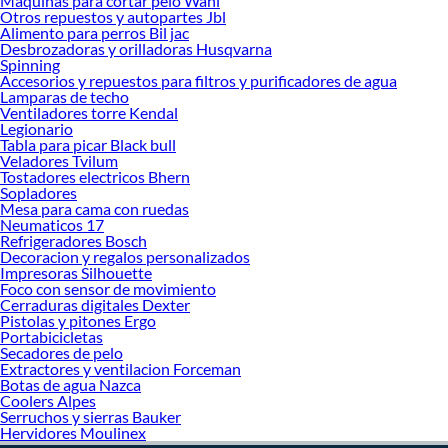
Maquinas para cortar pelo Wahl
Otros repuestos y autopartes Jbl
Alimento para perros Bil jac
Desbrozadoras y orilladoras Husqvarna
Spinning
Accesorios y repuestos para filtros y purificadores de agua
Lamparas de techo
Ventiladores torre Kendal
Legionario
Tabla para picar Black bull
Veladores Tvilum
Tostadores electricos Bhern
Sopladores
Mesa para cama con ruedas
Neumaticos 17
Refrigeradores Bosch
Decoracion y regalos personalizados
Impresoras Silhouette
Foco con sensor de movimiento
Cerraduras digitales Dexter
Pistolas y pitones Ergo
Portabicicletas
Secadores de pelo
Extractores y ventilacion Forceman
Botas de agua Nazca
Coolers Alpes
Serruchos y sierras Bauker
Hervidores Moulinex