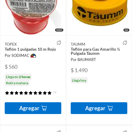
TOPEX
TAUMM
Teflón 1 pulgadas 10 m Rojo
Teflón para Gas Amarillo ½
Pulgada Täumm
Por SODIMAC
Por BAUMART
$ 560
$ 1.490
Llega en
2 horas
Llega hoy
Retira mañana
(9)
Agregar
Agregar