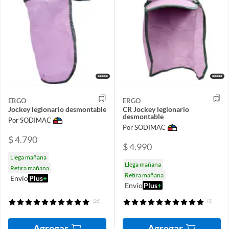
ERGO
ERGO
Jockey legionario desmontable
CR Jockey legionario
desmontable
Por SODIMAC
Por SODIMAC
$ 4.790
$ 4.990
Llega mañana
Llega mañana
Retira mañana
Retira mañana
Envío
Plus
+
Envío
Plus
+
(26)
(2)
Agregar
Agregar