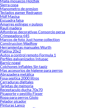
Malla mosaicos Holztek
Sierra copa
Manometro de presion
Teclados gamer Redragon
Mdf Masisa
Escuadra falsa
Amarres eslingas y pulpos
Rauli madera
Alfombras decorativas Consorcio persa
Crimpeadora rj45
Marcos de foto Just home collection
Construccion Wadfow
Herramientas manuales Wurth
Platina 20x2
Autos a control remoto Formula 1
Perfiles galvanizados Intupac
Barniz nogal
Colchones inflables Sin tapiz
Mas accesorios de higiene para perros
Abrazadera metálica
Fosa septica 2000 litros
Cerraduras digitales
Tarjetas de memoria
Receptaculo ducha 70x70
Picaporte y pestillo Fixser
Ropa para perros Gioio
Pelador picador
Pinturas Lanco