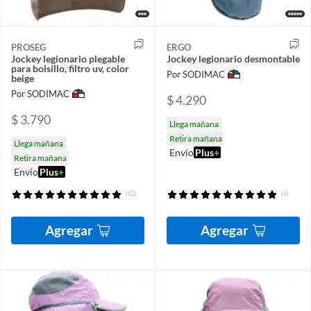
PROSEG
ERGO
Jockey legionario plegable
Jockey legionario desmontable
para bolsillo, filtro uv, color
Por SODIMAC
beige
Por SODIMAC
$ 4.290
$ 3.790
Llega mañana
Retira mañana
Llega mañana
Envío
Plus
+
Retira mañana
Envío
Plus
+
(62)
(4)
Agregar
Agregar