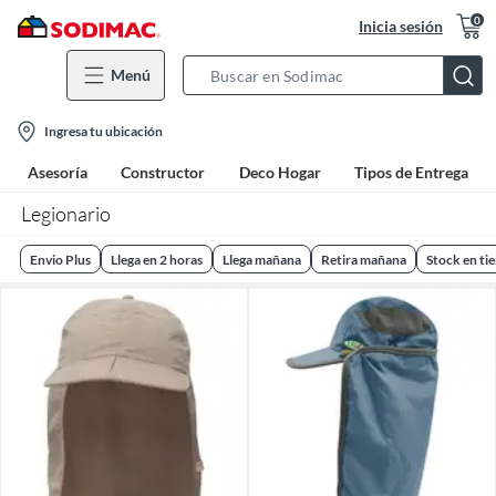
0
Inicia sesión
Menú
Search
Bar
location-
Ingresa tu ubicación
icon
Asesoría
Constructor
Deco Hogar
Tipos de Entrega
Legionario
Envio Plus
Llega en 2 horas
Llega mañana
Retira mañana
Stock en ti