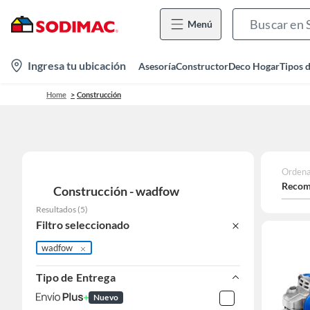
Menú
location-
Ingresa tu ubicación
Asesoría
Constructor
Deco Hogar
Tipos 
icon
Home
Construcción
Ordena
Recom
Construcción - wadfow
Resultados
(
5
)
Filtro seleccionado
wadfow
Tipo de Entrega
Nuevo