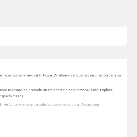
ecesitas para renovar tu hogar. ¡Visítanos y encuentra inspiración para tus
novar tus espacios, creando un ambiente único y personalizado. Explora
 espacio más tú.
. ¡Visítanos y encuentra todo lo que tenemos para ofrecerte en
Visítanos y descubre todo lo que tenemos para ofrecerte!
sario para tus proyectos de renovación y decoración. ¡Visítanos y haz tus