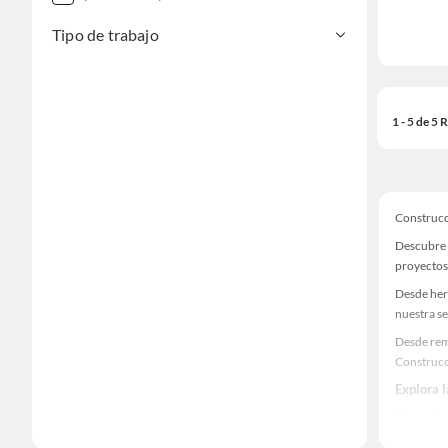
Tipo de trabajo
1 - 5 de 5
Construc
Descubre 
proyectos
Desde her
nuestra se
Desde rem
Construcc
Explora 
Herramient
Encuentra