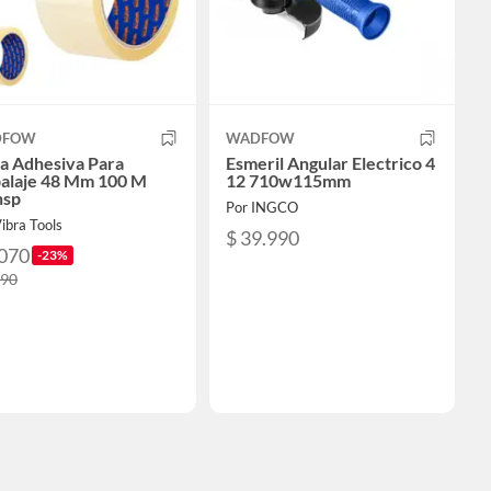
DFOW
WADFOW
a Adhesiva Para
Esmeril Angular Electrico 4
alaje 48 Mm 100 M
12 710w115mm
nsp
Por INGCO
ibra Tools
$ 39.990
.070
-23%
290