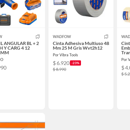
W
WADFOW
WA
L ANGULAR BL + 2
Cinta Adhesiva Multiuso 48
Cint
H Y CARG 4 12
Mm 25 M Gris Wvt2h12
Emb
5MM
Tra
Por Vibra Tools
CO
Por V
$ 6.920
-23%
990
$ 4
$ 8.990
$ 5.