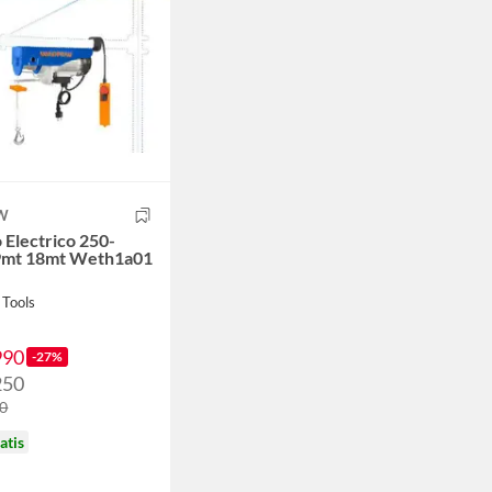
W
 Electrico 250-
9mt 18mt Weth1a01
 Tools
990
-27%
250
90
atis