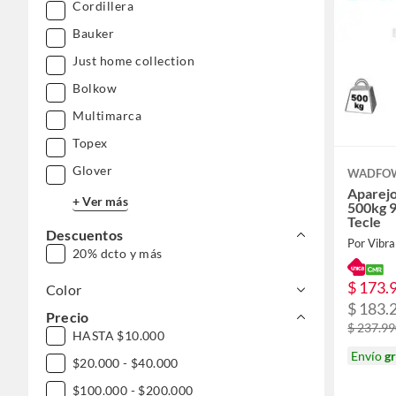
Cordillera
Bauker
Just home collection
Bolkow
Multimarca
Topex
Glover
WADFO
Aparejo
+ Ver más
500kg 
Tecle
Descuentos
Por Vibra
20% dcto y más
$ 173.
Color
$ 183.
Precio
$ 237.9
HASTA $10.000
Envío
gr
$20.000 - $40.000
$100.000 - $200.000