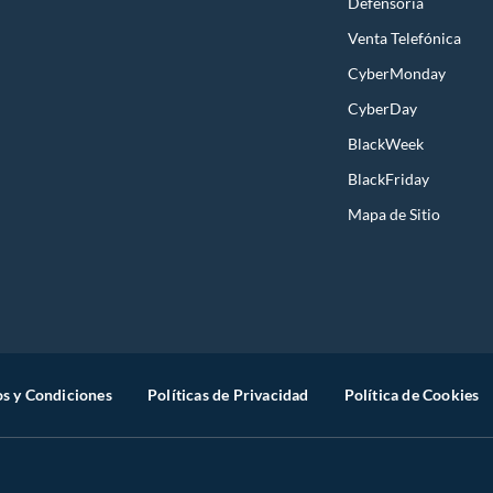
Defensoría
Venta Telefónica
CyberMonday
CyberDay
BlackWeek
BlackFriday
Mapa de Sitio
s y Condiciones
Políticas de Privacidad
Política de Cookies