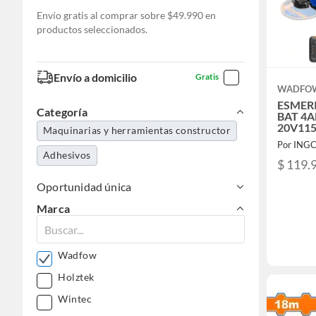
Envío gratis al comprar sobre $49.990 en
productos seleccionados.
Envío a domicilio
Gratis
WADFO
ESMERI
Categoría
BAT 4A
20V11
Maquinarias y herramientas constructor
Por ING
Adhesivos
$ 119.
Oportunidad única
Marca
Wadfow
Holztek
Wintec