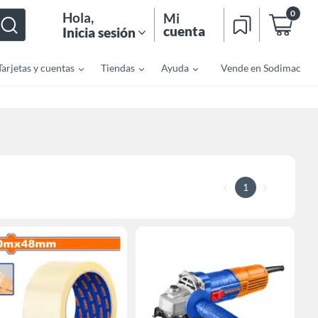
0
Hola
,
Mi
cuenta
Inicia sesión
Tarjetas y cuentas
Tiendas
Ayuda
Vende en Sodimac
1