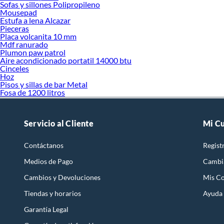
Sofas y sillones Polipropileno
Mousepad
Estufa a lena Alcazar
Pieceras
Placa volcanita 10 mm
Mdf ranurado
Plumon paw patrol
Aire acondicionado portatil 14000 btu
Cinceles
Hoz
Pisos y sillas de bar Metal
Fosa de 1200 litros
Servicio al Cliente
Mi C
Contáctanos
Regist
Medios de Pago
Cambi
Cambios y Devoluciones
Mis C
Tiendas y horarios
Ayuda
Garantía Legal