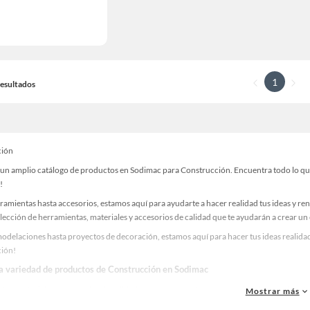
1
 Resultados
ción
un amplio catálogo de productos en Sodimac para Construcción. Encuentra todo lo que n
!
ramientas hasta accesorios, estamos aquí para ayudarte a hacer realidad tus ideas y re
lección de herramientas, materiales y accesorios de calidad que te ayudarán a crear un
odelaciones hasta proyectos de decoración, estamos aquí para hacer tus ideas realidad
ión!
la variedad de productos de Construcción en Sodimac
as, materiales y accesorios de calidad para tus proyectos y renovación de espacios. ¡
Mostrar más
 una amplia variedad de productos de Construcción en Sodimac. Encuentra todo lo nece