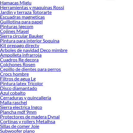
Hamacas Miglu
ideas real
Herramientas y maquinas Rossi
Jardin y terraza Totorarte
Escuadras magneticas
Guillotina para papel
Pinturas Igecom
Cojines Masel
Sierra circular Bauker
Pintura para interior Soquina
Kit prepago directv
Arboles de navidad Deco mimbre
Ampolleta infrarroja
Cuadros Re decora
Colchones Rosen
Cepillo de dientes para perros
Crocs hombre
Filtros de agua Lg
Pintura latex Tricolor
Disco diamantado
Azul cobalto
Cerraduras y quincalleria
Malla raschel
Sierra electrica Ingco
Plancha mdf 9mm
Protectores de madera Dynal
Cortinas y rollers Metalhsa
Sillas de comer Joie
Subwoofer plano