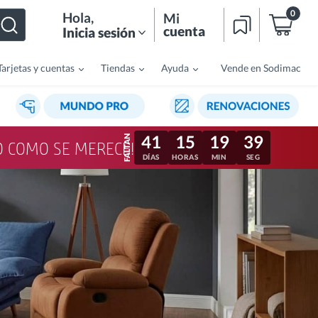
0
Hola
,
Mi
cuenta
Inicia sesión
Tarjetas y cuentas
Tiendas
Ayuda
Vende en Sodimac
41
15
19
36
LO COMO SE MERECE!
DÍAS
HORAS
MIN
SEG