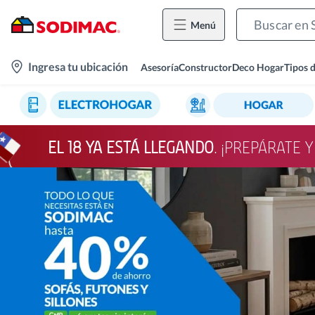
Menú
location-
Ingresa tu ubicación
Asesoría
Constructor
Deco Hogar
Tipos 
icon
EL 18 YA ESTÁ LLEGANDO
. ¡PREPÁRATE 