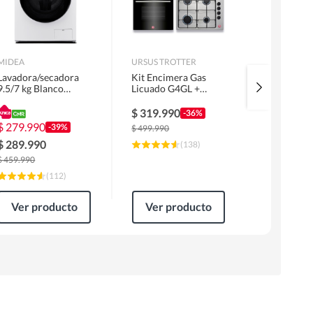
MIDEA
URSUS TROTTER
MIDEA
Lavadora/secadora
Kit Encimera Gas
Lavadora 
9.5/7 kg Blanco
Licuado G4GL +
Superior 1
MLSF-095B/W
Campana 60cm Inox
MLS-155G
1 Motor FF60IN +
$
319.990
$
229.99
-36%
Horno EPC4NIG
$
279.990
-39%
$
499.990
$
309.990
$
289.990
(
138
)
$
459.990
(
112
)
Ver producto
Ver producto
Ver pr