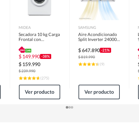
MIDEA
SAMSUNG
Secadora 10 kg Carga
Aire Acondicionado
Frontal con
Split Inverter 24000
Evacuación Blanco
BTU
MD100A100/W2
$
647.890
-21%
$
149.990
-38%
$
819.990
$
159.990
(
9
)
$
239.990
(
275
)
Ver producto
Ver producto