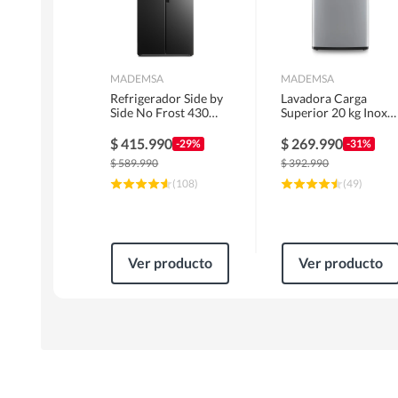
MADEMSA
MADEMSA
Refrigerador Side by
Lavadora Carga
Side No Frost 430
Superior 20 kg Inox
Litros Negro
MDWMT20S
MAS430B
$
415.990
$
269.990
-29%
-31%
$
589.990
$
392.990
(
108
)
(
49
)
Ver producto
Ver producto