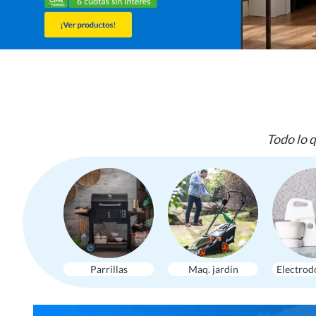
Todo lo q
Parrillas
Maq. jardín
Electrod