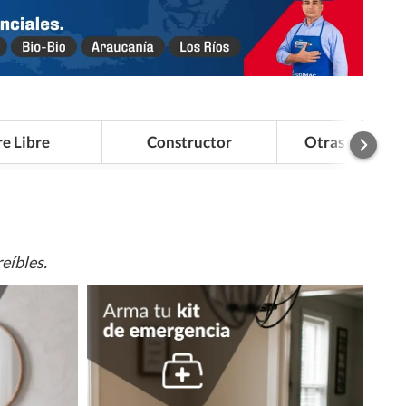
re Libre
Constructor
Otras Categor
eíbles.