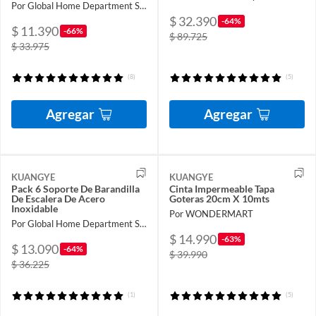
Por Global Home Department Store
$ 32.390
-64%
$ 11.390
-66%
$ 89.725
$ 33.975
(8)
(5)
Agregar
Agregar
KUANGYE
KUANGYE
Pack 6 Soporte De Barandilla
Cinta Impermeable Tapa
De Escalera De Acero
Goteras 20cm X 10mts
Inoxidable
Por WONDERMART
Por Global Home Department Store
$ 14.990
-63%
$ 13.090
-64%
$ 39.990
$ 36.225
(1)
(5)