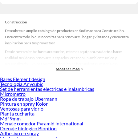
Construcción
Descubre un amplio catálogo de productos en Sodimac para Construcción.
Encuentra todo lo que necesitas para renovar tu hogar. ¡Visítanos y encuentra
inspiración para tus proyectos!
Desde herramientas hasta accesorios, estamos aquí para ayudarte a hacer
realidad tus ideas y renovar tus espacios, creando un ambiente único y
personalizado. Explora nuestra selección de herramientas, materiales y
Mostrar más
accesorios de calidad que te ayudarán a crear un espacio más tú.
Bares Element design
Desde remodelaciones hasta proyectos de decoración, estamos aquí para hacer
Tecnologia Anycubic
tus ideas realidad. ¡Visítanos y encuentra todo lo que tenemos para ofrecerte en
Set de herramientas electricas e inalambricas
Construcción!
Micrometro
Ropa de trabajo Ubermann
Explora la variedad de productos de Construcción en Sodimac
Pintura en spray Kolor
Ventosas para vidrio
Herramientas, materiales y accesorios de calidad para tus proyectos y
Planta cucharita
renovación de espacios. ¡Visítanos y descubre todo lo que tenemos para
Mdf 9mm
ofrecerte!
Menaje comedor Pyramid international
Drenaje biologico Bioption
Encuentra una amplia variedad de productos de Construcción en Sodimac.
Adhesivo en spray
Encuentra todo lo necesario para tus proyectos de renovación y decoración.