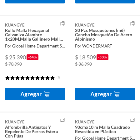
KUANGYE
KUANGYE
Rollo Malla Hexagonal
20 Pzs Mosquetones (m6)
Galvaniza Alambre
Gancho Mosquetón De Acero
1x20M,Malla Gallinero Malla
Alpinismo
Alambre Para Plantas De
Por Global Home Department Store
Por WONDERMART
Jardín
$ 25.390
$ 18.509
-64%
-50%
$ 70.990
$ 36.990
(3)
Agregar
Agregar
KUANGYE
KUANGYE
Alfombrilla Antigatos Y
90cmx10 m Malla Cuadrado
Repelente De Perros Estera
Revestida en Plástico
Con Púas
Por Global Home Department Store