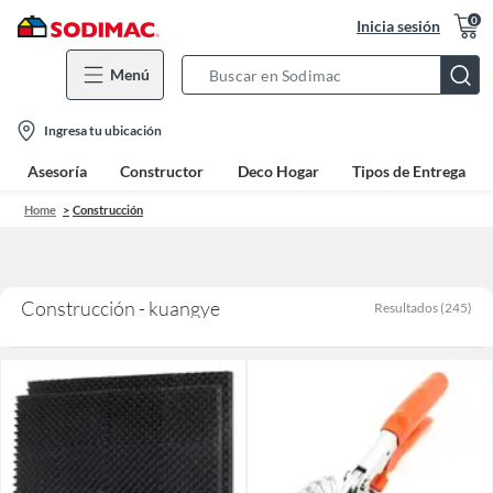
0
Inicia sesión
Menú
Search
Bar
location-
Ingresa tu ubicación
icon
Asesoría
Constructor
Deco Hogar
Tipos de Entrega
Home
Construcción
Construcción - kuangye
Resultados
(
245
)