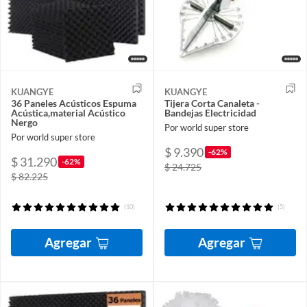
KUANGYE
KUANGYE
36 Paneles Acústicos Espuma
Tijera Corta Canaleta -
Acústica,material Acústico
Bandejas Electricidad
Nergo
Por world super store
Por world super store
$ 9.390
-62%
$ 31.290
-62%
$ 24.725
$ 82.225
(10)
(5)
Agregar
Agregar