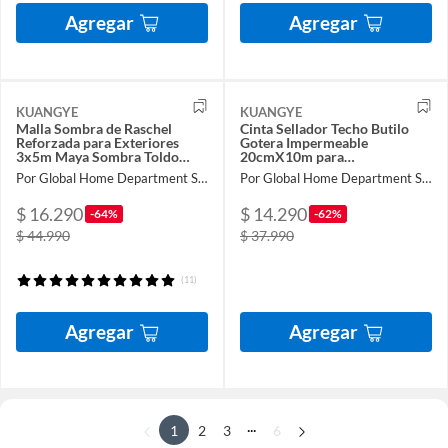
Agregar
Agregar
KUANGYE
KUANGYE
Malla Sombra de Raschel
Cinta Sellador Techo Butilo
Reforzada para Exteriores
Gotera Impermeable
3x5m Maya Sombra Toldo
20cmX10m para
para Jardin Sombreado 90%
tuberías,toldos,ventanas y
Por Global Home Department Store
Por Global Home Department Store
techos
$ 16.290
$ 14.290
-64%
-62%
$ 44.990
$ 37.990
(11)
Agregar
Agregar
...
1
2
3
6