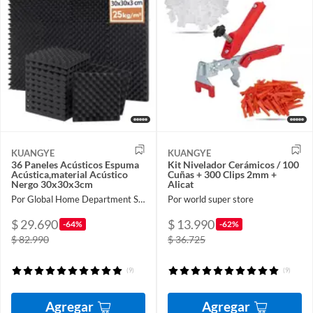
KUANGYE
KUANGYE
36 Paneles Acústicos Espuma
Kit Nivelador Cerámicos / 100
Acústica,material Acústico
Cuñas + 300 Clips 2mm +
Nergo 30x30x3cm
Alicat
Por Global Home Department Store
Por world super store
$ 29.690
$ 13.990
-64%
-62%
$ 82.990
$ 36.725
(9)
(9)
Agregar
Agregar