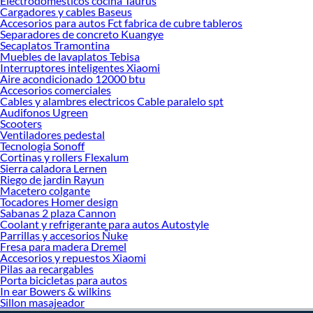
Electrodomesticos cocina Taurus
¡Visítanos y haz tus ideas realidad!
Cargadores y cables Baseus
Accesorios para autos Fct fabrica de cubre tableros
Separadores de concreto Kuangye
Secaplatos Tramontina
Muebles de lavaplatos Tebisa
Interruptores inteligentes Xiaomi
Aire acondicionado 12000 btu
Accesorios comerciales
Cables y alambres electricos Cable paralelo spt
Audifonos Ugreen
Scooters
Ventiladores pedestal
Tecnologia Sonoff
Cortinas y rollers Flexalum
Sierra caladora Lernen
Riego de jardin Rayun
Macetero colgante
Tocadores Homer design
Sabanas 2 plaza Cannon
Coolant y refrigerante para autos Autostyle
Parrillas y accesorios Ñuke
Fresa para madera Dremel
Accesorios y repuestos Xiaomi
Pilas aa recargables
Porta bicicletas para autos
In ear Bowers & wilkins
Sillon masajeador