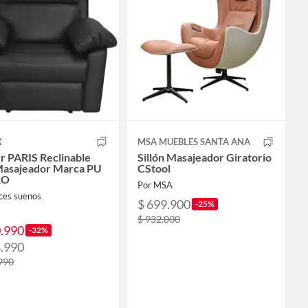
X
MSA MUEBLES SANTA ANA
r PARIS Reclinable
Sillón Masajeador Giratorio
asajeador Marca PU
CStool
RO
Por MSA
ces suenos
$ 699.900
-25%
$ 932.000
0.990
-32%
8.990
990