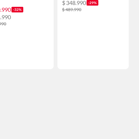
$ 348.990
-29%
0.990
$ 489.990
-32%
8.990
990