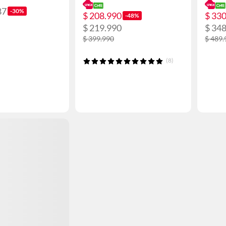
87
-30%
$ 208.990
$ 33
-48%
$ 219.990
$ 34
$ 399.990
$ 489.
(8)