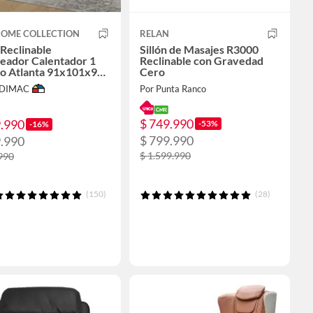
HOME COLLECTION
RELAN
 Reclinable
Sillón de Masajes R3000
eador Calentador 1
Reclinable con Gravedad
o Atlanta 91x101x94
Cero
egro
ODIMAC
Por Punta Ranco
$ 749.990
9.990
-53%
-16%
$ 799.990
9.990
$ 1.599.990
990
(150)
(28)