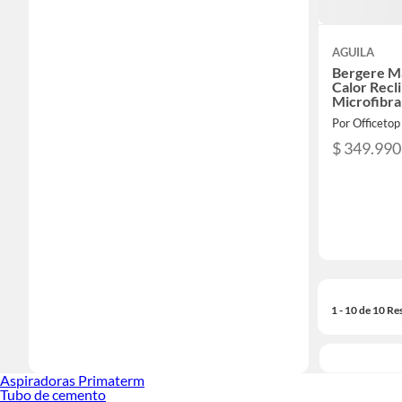
AGUILA
Bergere M
Calor Recl
Microfibra
Por Officetop
$ 349.990
1 - 10 de 10 Re
Aspiradoras Primaterm
Tubo de cemento