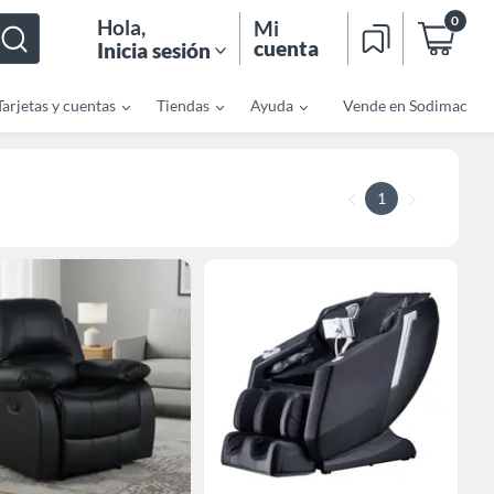
0
Hola
,
Mi
cuenta
Inicia sesión
Tarjetas y cuentas
Tiendas
Ayuda
Vende en Sodimac
1