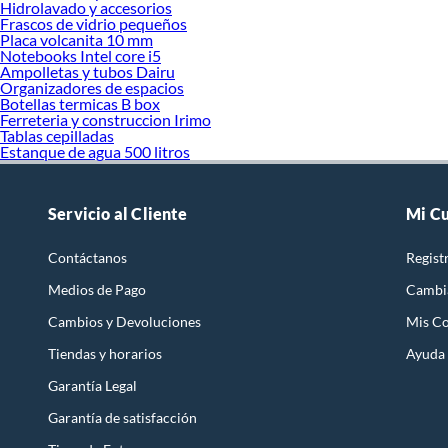
Hidrolavado y accesorios
Frascos de vidrio pequeños
Placa volcanita 10 mm
Notebooks Intel core i5
Ampolletas y tubos Dairu
Organizadores de espacios
Botellas termicas B box
Ferreteria y construccion Irimo
Tablas cepilladas
Estanque de agua 500 litros
Servicio al Cliente
Mi C
Contáctanos
Regist
Medios de Pago
Cambi
Cambios y Devoluciones
Mis C
Tiendas y horarios
Ayuda
Garantía Legal
Garantía de satisfacción