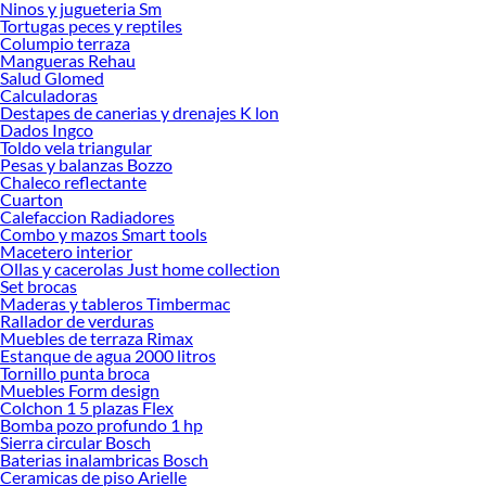
Ninos y jugueteria Sm
Tortugas peces y reptiles
Columpio terraza
Mangueras Rehau
Salud Glomed
Calculadoras
Destapes de canerias y drenajes K lon
Dados Ingco
Toldo vela triangular
Pesas y balanzas Bozzo
Chaleco reflectante
Cuarton
Calefaccion Radiadores
Combo y mazos Smart tools
Macetero interior
Ollas y cacerolas Just home collection
Set brocas
Maderas y tableros Timbermac
Rallador de verduras
Muebles de terraza Rimax
Estanque de agua 2000 litros
Tornillo punta broca
Muebles Form design
Colchon 1 5 plazas Flex
Bomba pozo profundo 1 hp
Sierra circular Bosch
Baterias inalambricas Bosch
Ceramicas de piso Arielle