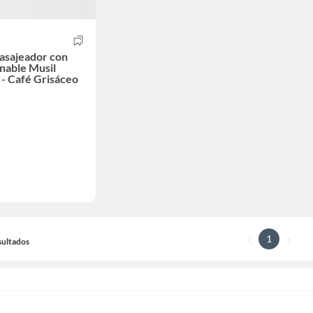
asajeador con
inable Musil
 - Café Grisáceo
1
sultados