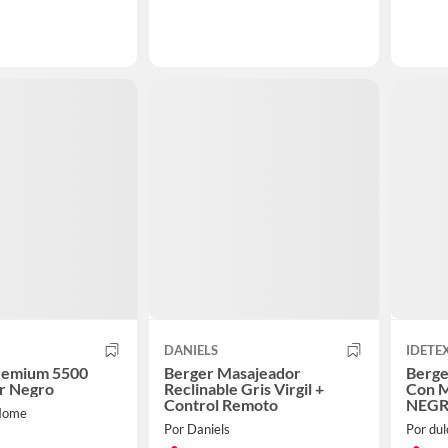
DANIELS
IDETE
remium 5500
Berger Masajeador
Berge
r Negro
Reclinable Gris Virgil +
Con M
Control Remoto
NEG
Home
Por Daniels
Por dul