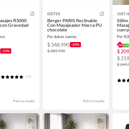
IDETEX
JUST 
Masajes R3000
Berger PARIS Reclinable
Sillón
 con Gravedad
Con Masajeador Marca PU
Masaj
chocolate
cuerp
cm N
nco
Por dulces suenos
Por S
$ 348.990
-29%
$ 20
$ 489.990
-53%
$ 21
$ 249.
(28)
Patrocinado
Patrocinado