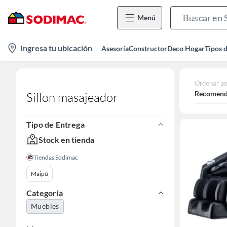
Menú
location-
Ingresa tu ubicación
Asesoría
Constructor
Deco Hogar
Tipos 
icon
Ordenar po
Recomend
Sillon masajeador
Tipo de Entrega
Stock en tienda
Tiendas Sodimac
Maipú
Categoría
Muebles