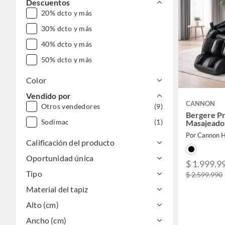
Descuentos
20% dcto y más
30% dcto y más
40% dcto y más
50% dcto y más
Color
Vendido por
CANNON
Otros vendedores
(9)
Bergere P
Sodimac
(1)
Masajeado
Por Cannon 
Calificación del producto
Oportunidad única
$ 1.999.9
Tipo
$ 2.599.990
Material del tapiz
Alto (cm)
Ancho (cm)