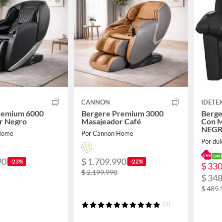
CANNON
IDETE
remium 6000
Bergere Premium 3000
Berge
r Negro
Masajeador Café
Con M
NEG
Home
Por Cannon Home
Por dul
90
$ 1.709.990
-23%
-22%
$ 33
$ 2.199.990
$ 34
$ 489.
(1)