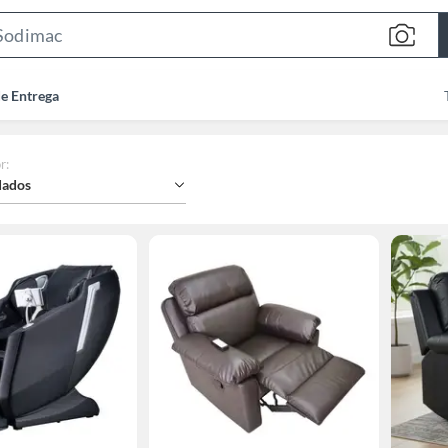
Search
Bar
de Entrega
r
:
ados