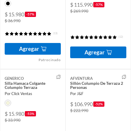
$ 115.990
-57%
$ 269.990
$ 15.980
-57%
$ 36.990
(13)
(12)
Agregar
Agregar
Patrocinado
GENERICO
AFVENTURA
Silla Hamaca Colgante
Sillón Columpio De Terraza 2
Columpio Terraza
Personas
Por Click Ventas
Por J&F
$ 106.990
-52%
$ 222.990
$ 15.980
-53%
$ 33.990