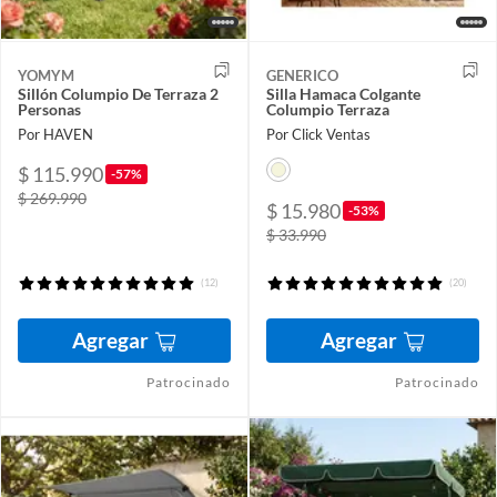
YOMYM
GENERICO
Sillón Columpio De Terraza 2
Silla Hamaca Colgante
Personas
Columpio Terraza
Por HAVEN
Por Click Ventas
$ 115.990
-57%
$ 269.990
$ 15.980
-53%
$ 33.990
(12)
(20)
Agregar
Agregar
Patrocinado
Patrocinado