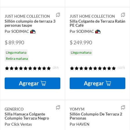
JUST HOME COLLECTION
JUST HOME COLLECTION
Sillón columpio de terraza 3
Silla Colgante de Terraza Ratán
personas taupe
PE Café
Por SODIMAC
Por SODIMAC
$ 89.990
$ 249.990
Llega mañana
Llega mañana
Retira mañana
(257)
(1377)
Agregar
Agregar
GENERICO
YOMYM
Silla Hamaca Colgante
Sillón Columpio De Terraza 2
Columpio Terraza Negro
Personas
Por Click Ventas
Por HAVEN