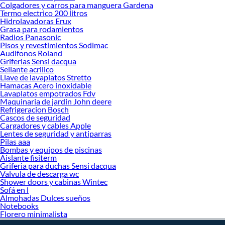
Colgadores y carros para manguera Gardena
acero o aluminio con tratamiento anticorrosión, perfectos para resistir la
Termo electrico 200 litros
intemperie y durar muchas temporadas. También hay modelos en madera
Hidrolavadoras Erux
Grasa para rodamientos
tratada o fibras sintéticas tejidas a mano que imitan el ratán, una excelente
Radios Panasonic
opción si buscas un look natural o bohemio. Las telas utilizadas en los cojines o
Pisos y revestimientos Sodimac
techos suelen ser de poliéster impermeable o con protección UV, lo que
Audifonos Roland
garantiza mayor durabilidad frente al sol y la humedad.
Griferias Sensi dacqua
Sellante acrilico
Además del diseño, uno de los elementos más valorados en un
columpio terraza
Llave de lavaplatos Stretto
es su comodidad. Muchos incluyen cojines acolchados, respaldos reclinables,
Hamacas Acero inoxidable
Lavaplatos empotrados Fdv
reposapiés o techos ajustables que permiten controlar la sombra según el
Maquinaria de jardin John deere
momento del día. Algunos modelos más avanzados incluso cuentan con sistema
Refrigeracion Bosch
de suspensión por resortes o cadenas reforzadas que aseguran un movimiento
Cascos de seguridad
suave y seguro.
Cargadores y cables Apple
Lentes de seguridad y antiparras
Los columpios colgantes tipo silla o huevo son otra alternativa popular,
Pilas aaa
especialmente en espacios más reducidos o terrazas tipo balcón. Se instalan
Bombas y equipos de piscinas
Aislante fisiterm
fácilmente en estructuras tipo soporte o se pueden colgar del techo si este lo
Griferia para duchas Sensi dacqua
permite. Son perfectos para ambientes juveniles, zonas de lectura o como un
Valvula de descarga wc
toque decorativo audaz en la decoración exterior.
Shower doors y cabinas Wintec
Sofá en l
En Sodimac, puedes elegir tu columpio por color, número de plazas, material o
Almohadas Dulces sueños
incluso por estilo decorativo: rústico, moderno, clásico o tropical. Tenemos
Notebooks
opciones que se adaptan tanto a jardines grandes como a pequeños balcones
Florero minimalista
urbanos.