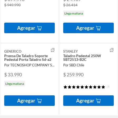
$ 949.990
$ 26.414
Llega mañana
Agregar
Agregar
GENERICO
STANLEY
Prensa De Taladro Soporte
Taladro Pedestal 250W
Pedestal Porta Taladro Sd-a2
SBT2513-B2C
Por TECNOSHOP COMPANY SPA
Por SBD Chile
$ 33.990
$ 259.990
Llega mañana
(7)
Agregar
Agregar