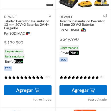
DEWALT
DEWALT
Taladro Percutor Inalámbrico
Taladro Inalámbrico Percutor
13 mm 20V+2 Baterías 2AH+
13 mm 20 V/2 Baterías
Cargador
Por SODIMAC
Por SODIMAC
$ 349.990
$ 139.990
Llega mañana
Llega mañana
Envío
Plus
+
Retira mañana
ECO
Envío
Plus
+
ECO
(204)
(51)
Agregar
Agregar
Patrocinado
Patrocinado