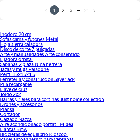
...
1
2
3
21
Inodoro 20 cm
Sofas cama y futones Metal
Hoja sierra caladora
Disco de corte 7 pulgadas
Arte y manualidades Arte consentido
Lijadora orbital
Sabanas 2 plaza Nina herrera
Tazas y mugs Paladone
Perfil 15x15x1 5
Ferreteria y construccion Sayerlack
Pila recargable
Llave de cruz
Toldo 2x2
Barras y rieles para cortinas Just home collection
Drones y accesorios
Plansa
Cortador
Calzado Nazca
Aire acondicionado portatil Midea
Llantas Bmw
Bicicletas de equilibrio Kidscool
Papel autoadhesivo para ventanas