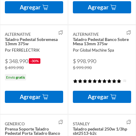
Agregar
Agregar
ALTERNATIVE
ALTERNATIVE
Taladro Pedestal Sobremesa
Taladro Pedestal Banco Sobre
13mm 375w
Mesa 13mm 375w
Por FERRELECTRIK
Por Global Machine Spa
$ 348.990
$ 998.990
-30%
$ 499.990
$ 999.990
Envío
gratis
(1)
Agregar
Agregar
GENERICO
STANLEY
Prensa Soporte Taladro
Taladro pedestal 250w 1/3hp
Pedestal Porta Taladro Banco
sbt2513-b2c