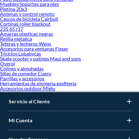
Muebles Soportes para pies
Pletina 20x3
Antenas y control remoto
Cascos de bicicleta Cairbull
Cortinas roller blackout
235 65 r17
Amarras plasticas negras
Rejilla metalica
Teteras y lecheros Wens
Accesorios para ventanas Fixser
Triciclos Lubabycas
Skate scooter y patines Maui and sons
Overol
Cojines y almohadas
Sillas de comedor Cuero
Parrillas y accesorios
Herramientas de plomeria gasfiteria
Accesorios outdoor Miglu
Servicio al Cliente
Mi Cuenta