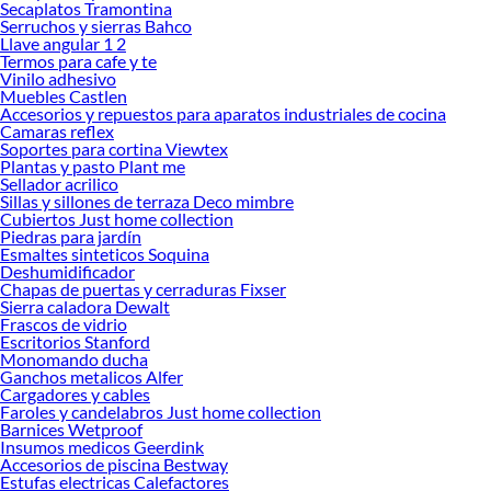
Secaplatos Tramontina
Serruchos y sierras Bahco
Llave angular 1 2
Termos para cafe y te
Vinilo adhesivo
Muebles Castlen
Accesorios y repuestos para aparatos industriales de cocina
Camaras reflex
Soportes para cortina Viewtex
Plantas y pasto Plant me
Sellador acrilico
Sillas y sillones de terraza Deco mimbre
Cubiertos Just home collection
Piedras para jardín
Esmaltes sinteticos Soquina
Deshumidificador
Chapas de puertas y cerraduras Fixser
Sierra caladora Dewalt
Frascos de vidrio
Escritorios Stanford
Monomando ducha
Ganchos metalicos Alfer
Cargadores y cables
Faroles y candelabros Just home collection
Barnices Wetproof
Insumos medicos Geerdink
Accesorios de piscina Bestway
Estufas electricas Calefactores