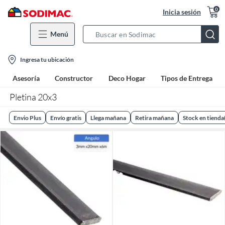
0
Inicia sesión
Menú
Search
Bar
location-
Ingresa tu ubicación
icon
Asesoría
Constructor
Deco Hogar
Tipos de Entrega
Pletina 20x3
Envio Plus
Envío gratis
Llega mañana
Retira mañana
Stock en tienda