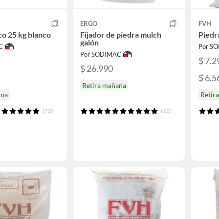
ERGO
FVH
co 25 kg blanco
Fijador de piedra mulch
Piedr
galón
C
Por S
Por SODIMAC
$ 7.2
$ 26.990
$ 6.5
Retira mañana
ana
Retir
(72)
(15)