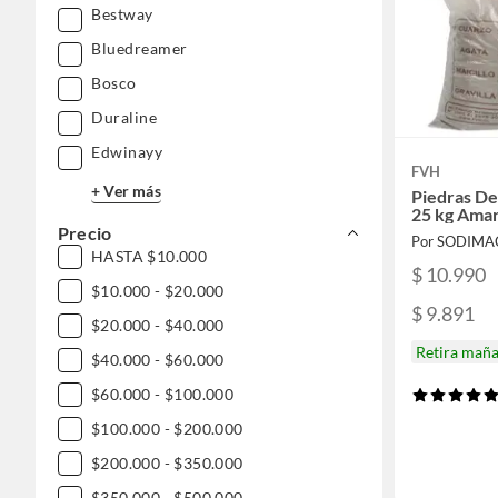
Bestway
Bluedreamer
Bosco
Duraline
Edwinayy
FVH
+ Ver más
Piedras De
25 kg Amar
Precio
Por SODIMA
HASTA $10.000
$ 10.990
$10.000 - $20.000
$ 9.891
$20.000 - $40.000
Retira mañ
$40.000 - $60.000
$60.000 - $100.000
$100.000 - $200.000
$200.000 - $350.000
$350.000 - $500.000