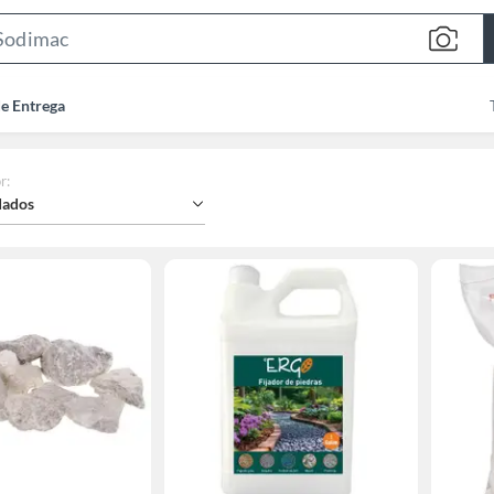
Search
Bar
de Entrega
r
:
ados