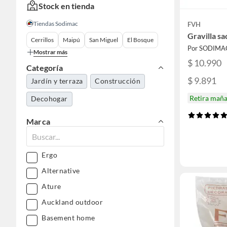
Stock en tienda
Tiendas Sodimac
FVH
Gravilla sa
Cerrillos
Maipú
San Miguel
El Bosque
Por SODIMA
Mostrar más
$ 10.990
Categoría
$ 9.891
Jardín y terraza
Construcción
Retira mañ
Decohogar
Marca
Ergo
Alternative
Ature
Auckland outdoor
Basement home