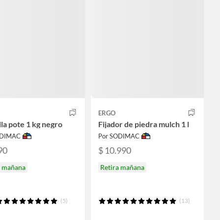
ERGO
lla pote 1 kg negro
Fijador de piedra mulch 1 l
ODIMAC
Por SODIMAC
90
$ 10.990
a mañana
Retira mañana
(5)
(13)