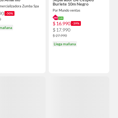
Burlete 10m Negro
mercializadora Zumba Spa
Por Mundo ventas
90
-50%
0
$ 16.990
-39%
 mañana
$ 17.990
$ 27.990
Llega mañana