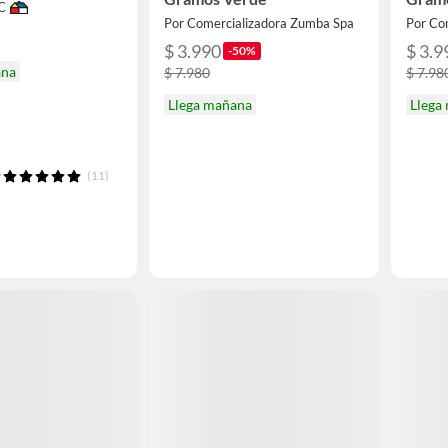
C
Por Comercializadora Zumba Spa
Por Co
$ 3.990
$ 3.9
-50%
ana
$ 7.980
$ 7.98
Llega mañana
Llega
(11)