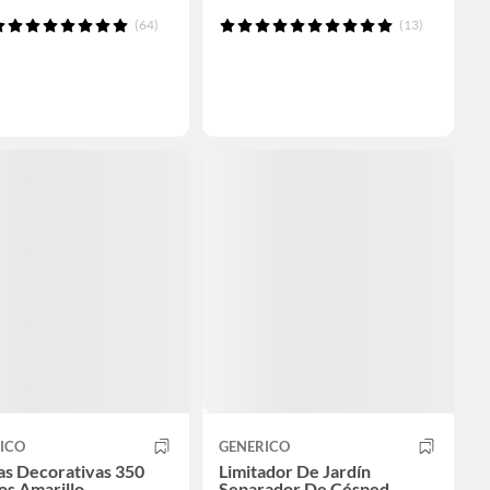
(64)
(13)
ICO
GENERICO
as Decorativas 350
Limitador De Jardín
s Amarillo
Separador De Césped