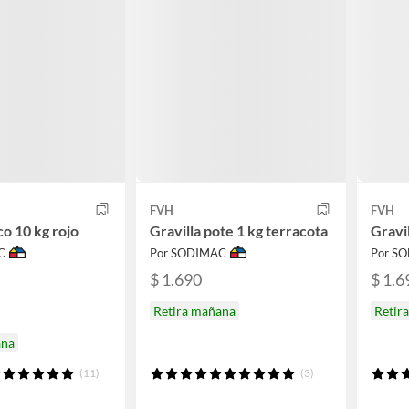
FVH
FVH
co 10 kg rojo
Gravilla pote 1 kg terracota
Gravi
C
Por SODIMAC
Por S
$ 1.690
$ 1.6
Retira mañana
Retir
ana
(11)
(3)