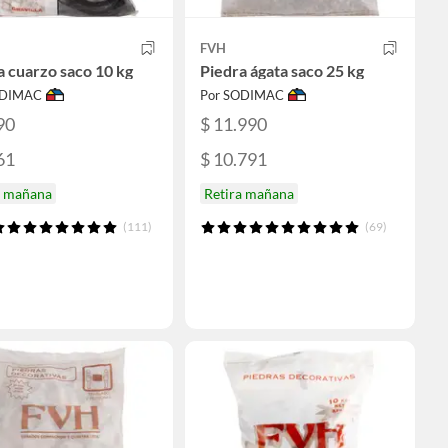
FVH
a cuarzo saco 10 kg
Piedra ágata saco 25 kg
ODIMAC
Por SODIMAC
90
$ 11.990
61
$ 10.791
a mañana
Retira mañana
(111)
(69)