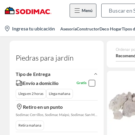
Menú
location-
Ingresa tu ubicación
Asesoría
Constructor
Deco Hogar
Tipos 
icon
Ordenar po
Recomend
Piedras para jardín
Tipo de Entrega
Envío a domicilio
Gratis
Llega en 2 horas
Llega mañana
Retiro en un punto
Sodimac Cerrillos, Sodimac Maipú, Sodimac San Miguel, Sodimac El Bosque, Sodimac San Bernardo, Constructor Cantagallo, Sodimac Talagante, Sodimac San Fernando
Retira mañana