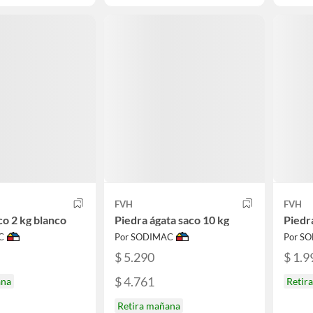
FVH
FVH
co 2 kg blanco
Piedra ágata saco 10 kg
Piedr
C
Por SODIMAC
Por S
$ 5.290
$ 1.9
$ 4.761
ana
Retir
Retira mañana