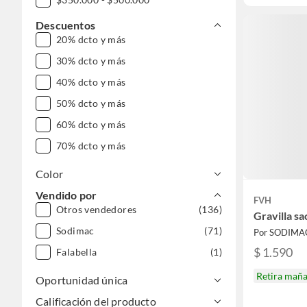
$500.000 - $1.000.000
Descuentos
20% dcto y más
DESDE $1.000.000
30% dcto y más
40% dcto y más
50% dcto y más
60% dcto y más
70% dcto y más
Color
Vendido por
FVH
Otros vendedores
(136)
Gravilla sa
Sodimac
(71)
Por SODIMA
$ 1.590
Falabella
(1)
Retira mañ
Oportunidad única
Calificación del producto