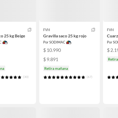
FVH
FVH
co 25 kg Beige
Gravilla saco 25 kg rojo
Cuarz
C
Por SODIMAC
Por S
$ 10.990
$ 2.1
$ 9.891
Retir
ana
Retira mañana
(30)
(67)