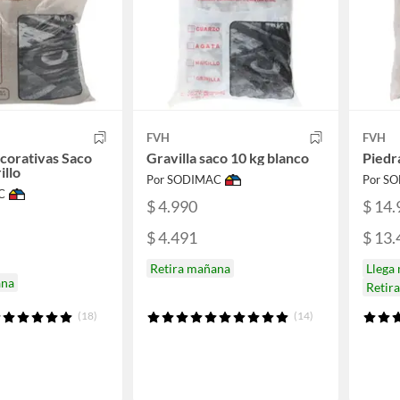
FVH
FVH
corativas Saco
Gravilla saco 10 kg blanco
Piedr
illo
Por SODIMAC
Por S
C
$ 4.990
$ 14.
$ 4.491
$ 13.
Retira mañana
Llega
ana
Retir
(18)
(14)