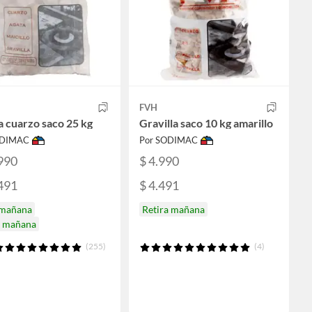
FVH
a cuarzo saco 25 kg
Gravilla saco 10 kg amarillo
ODIMAC
Por SODIMAC
990
$ 4.990
491
$ 4.491
 mañana
Retira mañana
a mañana
(255)
(4)