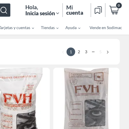
0
Hola
,
Mi
cuenta
Inicia sesión
Tarjetas y cuentas
Tiendas
Ayuda
Vende en Sodimac
...
1
2
3
5