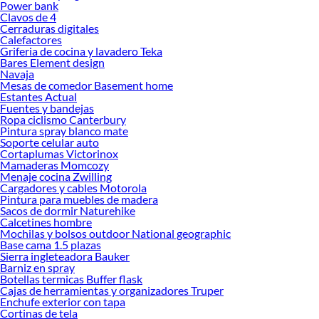
Power bank
Ampolletas Inteligentes!
Clavos de 4
Cerraduras digitales
Explora la variedad de productos de Ampolletas Inteligentes en
Calefactores
Sodimac
Griferia de cocina y lavadero Teka
Bares Element design
Herramientas, materiales y accesorios de calidad para tus proyectos y
Navaja
renovación de espacios. ¡Visítanos y descubre todo lo que tenemos para
Mesas de comedor Basement home
ofrecerte!
Estantes Actual
Fuentes y bandejas
Encuentra una amplia variedad de productos de Ampolletas Inteligentes en
Ropa ciclismo Canterbury
Sodimac. Encuentra todo lo necesario para tus proyectos de renovación y
Pintura spray blanco mate
Soporte celular auto
decoración. ¡Visítanos y haz tus ideas realidad!
Cortaplumas Victorinox
Mamaderas Momcozy
Menaje cocina Zwilling
Cargadores y cables Motorola
Pintura para muebles de madera
Sacos de dormir Naturehike
Calcetines hombre
Mochilas y bolsos outdoor National geographic
Base cama 1.5 plazas
Sierra ingleteadora Bauker
Barniz en spray
Botellas termicas Buffer flask
Cajas de herramientas y organizadores Truper
Enchufe exterior con tapa
Cortinas de tela