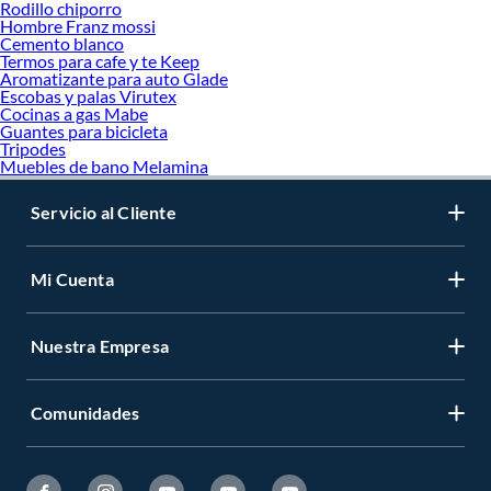
Rodillo chiporro
Hombre Franz mossi
Cemento blanco
Termos para cafe y te Keep
Aromatizante para auto Glade
Escobas y palas Virutex
Cocinas a gas Mabe
Guantes para bicicleta
Tripodes
Muebles de bano Melamina
Servicio al Cliente
Mi Cuenta
Nuestra Empresa
Comunidades