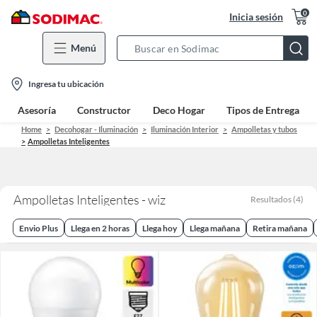
0
Inicia sesión
Menú
Search
Bar
location-
Ingresa tu ubicación
icon
Asesoría
Constructor
Deco Hogar
Tipos de Entrega
Home
Decohogar - Iluminación
Iluminación Interior
Ampolletas y tubos
Ampolletas Inteligentes
Ampolletas Inteligentes - wiz
Resultados
(
4
)
Envio Plus
Llega en 2 horas
Llega hoy
Llega mañana
Retira mañana