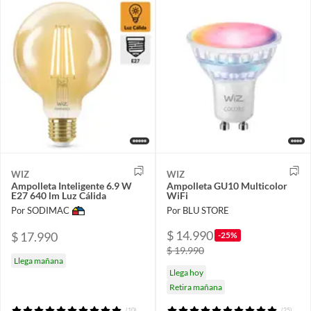
WIZ
WIZ
Ampolleta Inteligente 6.9 W
Ampolleta GU10 Multicolor
E27 640 lm Luz Cálida
WiFi
Por SODIMAC
Por BLU STORE
$ 14.990
$ 17.990
-25%
$ 19.990
Llega mañana
Llega hoy
Retira mañana
(10)
(25)