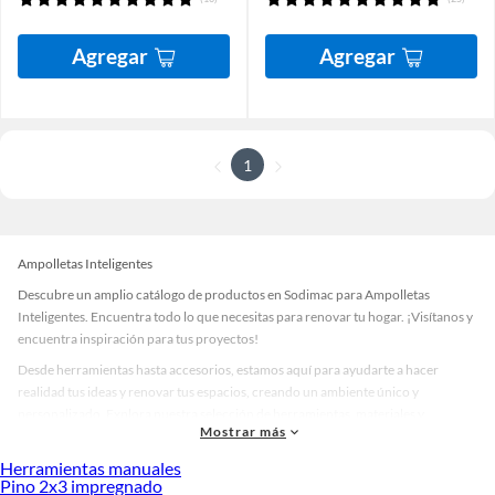
Agregar
Agregar
1
Ampolletas Inteligentes
Descubre un amplio catálogo de productos en Sodimac para Ampolletas
Inteligentes. Encuentra todo lo que necesitas para renovar tu hogar. ¡Visítanos y
encuentra inspiración para tus proyectos!
Desde herramientas hasta accesorios, estamos aquí para ayudarte a hacer
realidad tus ideas y renovar tus espacios, creando un ambiente único y
personalizado. Explora nuestra selección de herramientas, materiales y
Mostrar más
accesorios de calidad que te ayudarán a crear un espacio más tú.
Herramientas manuales
Desde remodelaciones hasta proyectos de decoración, estamos aquí para hacer
Pino 2x3 impregnado
tus ideas realidad. ¡Visítanos y encuentra todo lo que tenemos para ofrecerte en