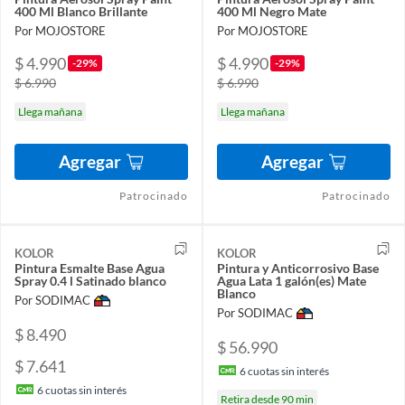
400 Ml Blanco Brillante
400 Ml Negro Mate
Por MOJOSTORE
Por MOJOSTORE
$ 4.990
$ 4.990
-29%
-29%
$ 6.990
$ 6.990
Llega mañana
Llega mañana
Agregar
Agregar
Patrocinado
Patrocinado
KOLOR
KOLOR
Pintura Esmalte Base Agua
Pintura y Anticorrosivo Base
Spray 0.4 l Satinado blanco
Agua Lata 1 galón(es) Mate
Blanco
Por SODIMAC
Por SODIMAC
$ 8.490
$ 56.990
$ 7.641
6
cuotas sin interés
6
cuotas sin interés
Retira desde 90 min