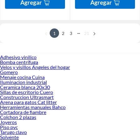
Agregar
Agregar
...
1
2
3
21
Adhesivo vinilico
Bomba centrífuga
Velos y visillos Angeles del hogar
Gomero
Menaje cocina Cuina
Iluminacion industrial
Ceramica blanca 20x30
Sillas de escritorio Cuero
Construccion Ultrasmart
Arena para gatos Cat litter
Herramientas manuales Bahco
Cortadora de fiambre
Colchon 2 plazas
Joyeros
Piso pvc
Tarugo clavo
Solvente