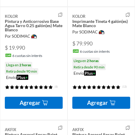
KOLOR
KOLOR
Pintura y Anticorrosivo Base
Imprimante Tineta 4 galón(es)
Agua Tarro 0.25 galón(es) Mate
Mate Blanco
Blanco
Por SODIMAC
Por SODIMAC
$ 79.990
$ 19.990
6
cuotas sin interés
6
cuotas sin interés
Llega en
2 horas
Llega en
2 horas
Retira desde 90 min
Retira desde 90 min
Envío
Plus
+
Envío
Plus
+
(8)
(13)
Agregar
Agregar
AKFIX
AKFIX
Pintura Aerosol Spray Paint
Pintura Aerosol Spray Paint