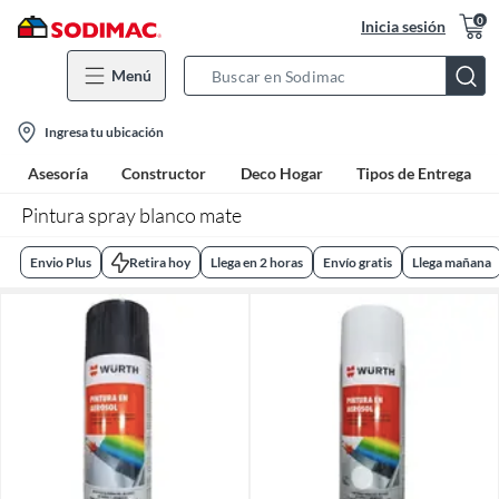
0
Inicia sesión
Menú
Search
Bar
location-
Ingresa tu ubicación
icon
Asesoría
Constructor
Deco Hogar
Tipos de Entrega
Pintura spray blanco mate
Envio Plus
Retira hoy
Llega en 2 horas
Envío gratis
Llega mañana