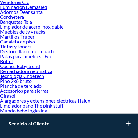
Veladores Cic
Iluminacion Demasled
Adornos Dear santa
Corchetera
Banquetas Tela
Limpiador de acero inoxidable
Muebles de tv y racks
Martillos Truper
Canaleta de piso
Tintas y toners
Destornillador de impacto
Patas para muebles Dvp
Buffet
Coches Baby trend
Remachadora neumatica
Tecnologia Choetech
Pino 2x8 bruto
Plancha de terciado
Accesorios para sierras
Girasol
Alargadores y extensiones electricas Halux
Limpiador bano The pink stuff
Mundo bebe Inglesina
Servicio al Cliente