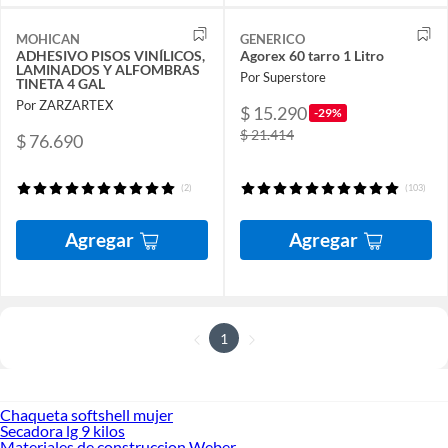
MOHICAN
GENERICO
ADHESIVO PISOS VINÍLICOS,
Agorex 60 tarro 1 Litro
LAMINADOS Y ALFOMBRAS
Por Superstore
TINETA 4 GAL
Por ZARZARTEX
$ 15.290
-29%
$ 21.414
$ 76.690
(2)
(103)
Agregar
Agregar
1
Chaqueta softshell mujer
Secadora lg 9 kilos
Materiales de construccion Weber