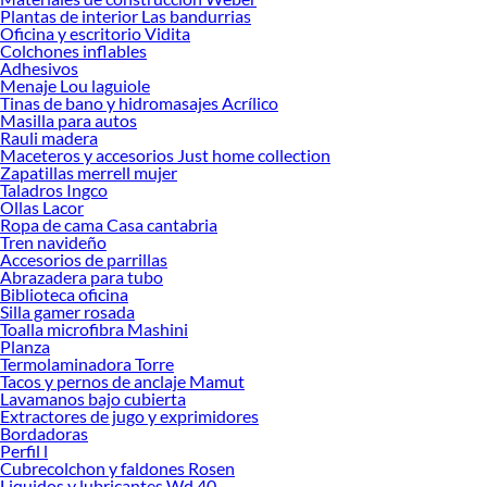
Plantas de interior Las bandurrias
Oficina y escritorio Vidita
Colchones inflables
Adhesivos
Menaje Lou laguiole
Tinas de bano y hidromasajes Acrílico
Masilla para autos
Rauli madera
Maceteros y accesorios Just home collection
Zapatillas merrell mujer
Taladros Ingco
Ollas Lacor
Ropa de cama Casa cantabria
Tren navideño
Accesorios de parrillas
Abrazadera para tubo
Biblioteca oficina
Silla gamer rosada
Toalla microfibra Mashini
Planza
Termolaminadora Torre
Tacos y pernos de anclaje Mamut
Lavamanos bajo cubierta
Extractores de jugo y exprimidores
Bordadoras
Perfil l
Cubrecolchon y faldones Rosen
Liquidos y lubricantes Wd 40