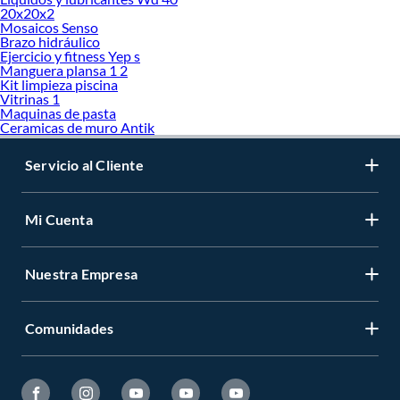
20x20x2
Mosaicos Senso
Brazo hidráulico
Ejercicio y fitness Yep s
Manguera plansa 1 2
Kit limpieza piscina
Vitrinas 1
Maquinas de pasta
Ceramicas de muro Antik
Servicio al Cliente
Mi Cuenta
Nuestra Empresa
Comunidades