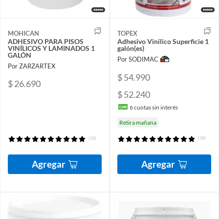
MOHICAN
TOPEX
ADHESIVO PARA PISOS
Adhesivo Vinílico Superficie 1
VINÍLICOS Y LAMINADOS 1
galón(es)
GALÓN
Por SODIMAC
Por ZARZARTEX
$ 54.990
$ 26.690
$ 52.240
6
cuotas sin interés
Retira mañana
(10)
(39)
Agregar
Agregar