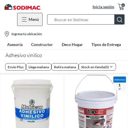
0
Inicia sesión
Menú
Search
Bar
location-
Ingresa tu ubicación
icon
Asesoría
Constructor
Deco Hogar
Tipos de Entrega
Adhesivo vinilico
Envio Plus
Llega mañana
Retira mañana
Stock en tienda
(
0
)