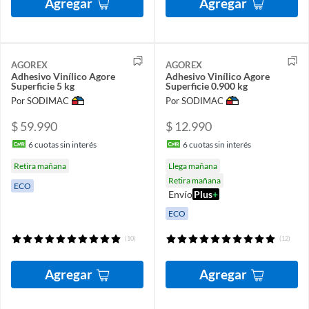
Agregar
Agregar
AGOREX
AGOREX
Adhesivo Vinílico Agore
Adhesivo Vinílico Agore
Superficie 5 kg
Superficie 0.900 kg
Por SODIMAC
Por SODIMAC
$ 59.990
$ 12.990
6
cuotas sin interés
6
cuotas sin interés
Retira mañana
Llega mañana
Retira mañana
ECO
Envío
Plus
+
ECO
(10)
(12)
Agregar
Agregar