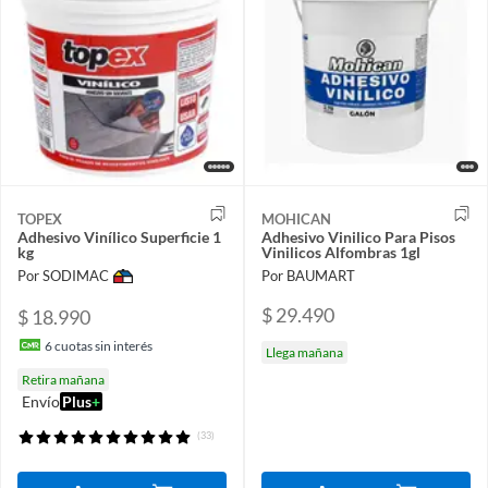
TOPEX
MOHICAN
Adhesivo Vinílico Superficie 1
Adhesivo Vinilico Para Pisos
kg
Vinilicos Alfombras 1gl
Por SODIMAC
Por BAUMART
$ 29.490
$ 18.990
6
cuotas sin interés
Llega mañana
Retira mañana
Envío
Plus
+
(33)