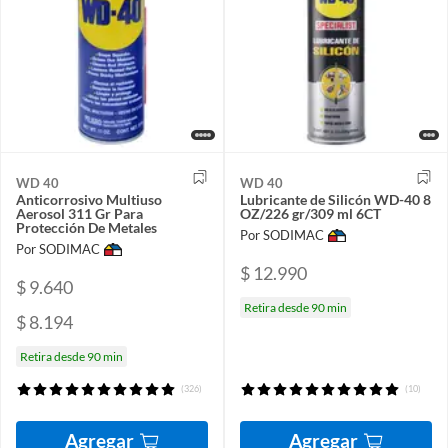
WD 40
WD 40
Anticorrosivo Multiuso
Lubricante de Silicón WD-40 8
Aerosol 311 Gr Para
OZ/226 gr/309 ml 6CT
Protección De Metales
Por SODIMAC
Por SODIMAC
$ 12.990
$ 9.640
Retira desde 90 min
$ 8.194
Retira desde 90 min
(326)
(10)
Agregar
Agregar