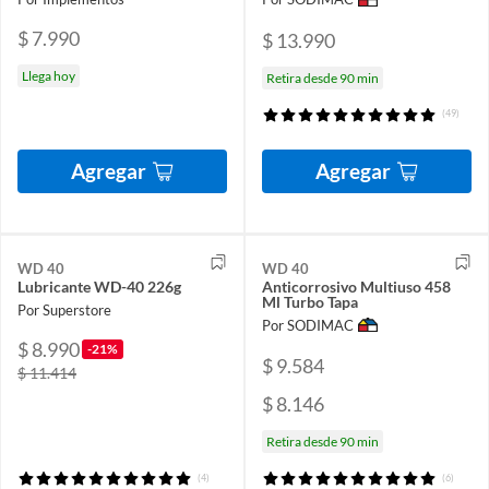
$ 7.990
$ 13.990
Llega hoy
Retira desde 90 min
(49)
Agregar
Agregar
WD 40
WD 40
Lubricante WD-40 226g
Anticorrosivo Multiuso 458
Ml Turbo Tapa
Por Superstore
Por SODIMAC
$ 8.990
-21%
$ 9.584
$ 11.414
$ 8.146
Retira desde 90 min
(4)
(6)