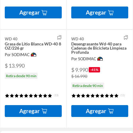
Agregar
Agregar
WD 40
WD 40
Grasa de Litio Blanca WD-40 8
Desengrasante Wd-40 para
OZ/226 gr
Cadenas de Bicicleta Limpieza
Profunda
Por SODIMAC
Por SODIMAC
$ 13.990
$ 9.990
-41%
Retira desde 90 min
$ 16.990
Retira desde 90 min
(13)
(11)
Agregar
Agregar