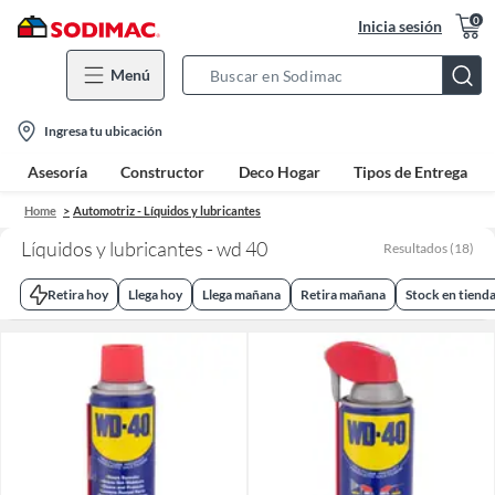
0
Inicia sesión
Menú
Search
Bar
location-
Ingresa tu ubicación
icon
Asesoría
Constructor
Deco Hogar
Tipos de Entrega
Home
Automotriz - Líquidos y lubricantes
Líquidos y lubricantes - wd 40
Resultados
(
18
)
Retira hoy
Llega hoy
Llega mañana
Retira mañana
Stock en tiend