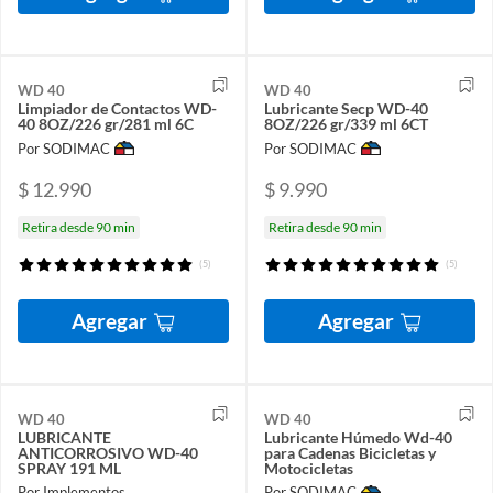
WD 40
WD 40
Limpiador de Contactos WD-
Lubricante Secp WD-40
40 8OZ/226 gr/281 ml 6C
8OZ/226 gr/339 ml 6CT
Por SODIMAC
Por SODIMAC
$ 12.990
$ 9.990
Retira desde 90 min
Retira desde 90 min
(5)
(5)
Agregar
Agregar
WD 40
WD 40
LUBRICANTE
Lubricante Húmedo Wd-40
ANTICORROSIVO WD-40
para Cadenas Bicicletas y
SPRAY 191 ML
Motocicletas
Por Implementos
Por SODIMAC