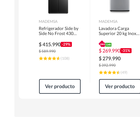
MADEMSA
MADEMSA
Refrigerador Side by
Lavadora Carga
Side No Frost 430
Superior 20 kg Inox
Litros Negro
MDWMT20S
MAS430B
$
415.990
-29%
$
269.990
-31%
$
589.990
$
279.990
(
108
)
$
392.990
(
49
)
Ver producto
Ver producto