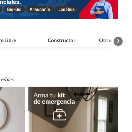
re Libre
Constructor
Otras Categor
eíbles.