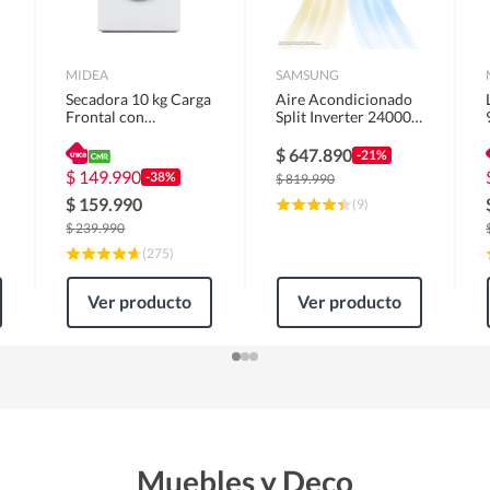
MIDEA
SAMSUNG
Secadora 10 kg Carga
Aire Acondicionado
Frontal con
Split Inverter 24000
Evacuación Blanco
BTU
MD100A100/W2
$
647.890
-21%
$
149.990
-38%
$
819.990
$
159.990
(
9
)
$
239.990
(
275
)
Ver producto
Ver producto
Muebles y Deco