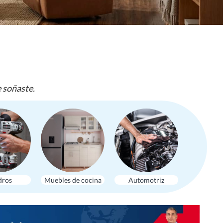
e soñaste.
dros
Muebles de cocina
Automotriz