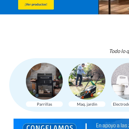
Todo lo q
Parrillas
Maq. jardín
Electrod