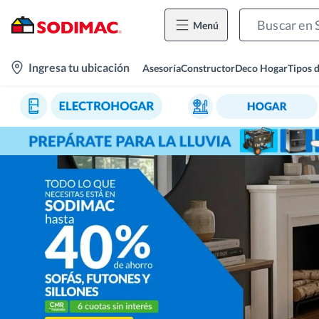
Menú
location-
Ingresa tu ubicación
Asesoría
Constructor
Deco Hogar
Tipos 
icon