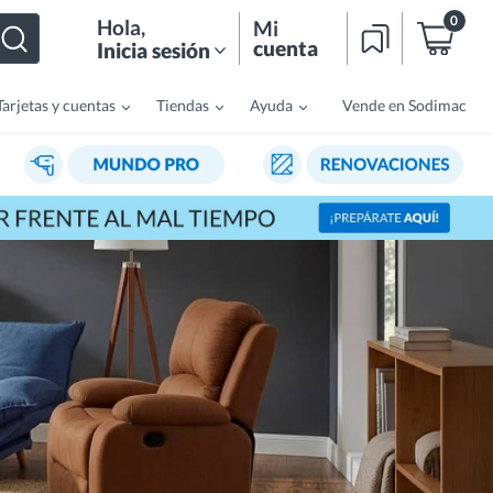
0
Hola
,
Mi
cuenta
Inicia sesión
Tarjetas y cuentas
Tiendas
Ayuda
Vende en Sodimac