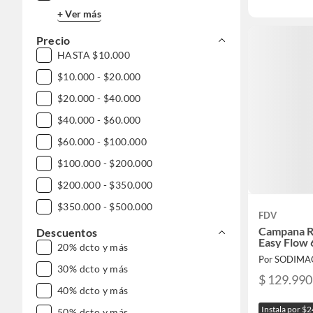
+ Ver más
Precio
HASTA $10.000
$10.000 - $20.000
$20.000 - $40.000
$40.000 - $60.000
$60.000 - $100.000
$100.000 - $200.000
$200.000 - $350.000
$350.000 - $500.000
FDV
$500.000 - $1.000.000
Campana Re
Descuentos
Easy Flow 
20% dcto y más
DESDE $1.000.000
Por SODIMA
30% dcto y más
$ 129.990
40% dcto y más
Instala por $
50% dcto y más