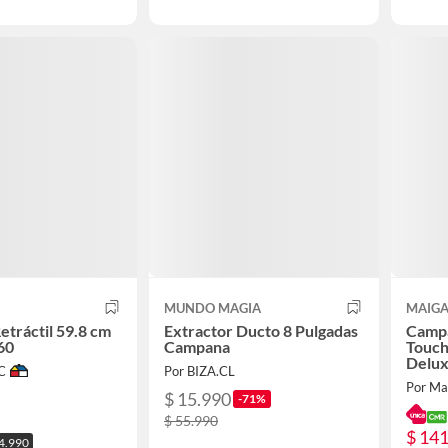
MUNDO MAGIA
MAIGA
tráctil 59.8 cm
Extractor Ducto 8 Pulgadas
Campa
60
Campana
Touch
Delu
C
Por BIZA.CL
Por Ma
$ 15.990
-71%
$ 55.990
$ 14
24.990