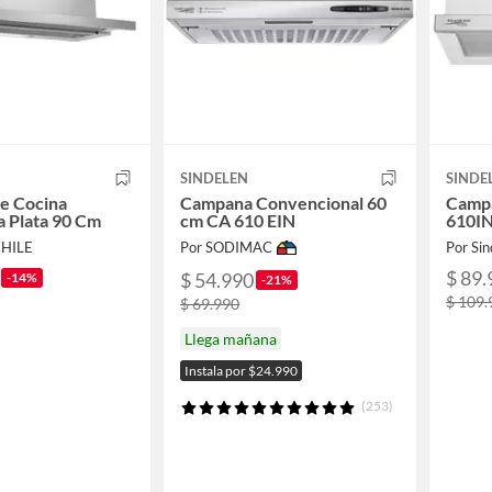
SINDELEN
SINDE
e Cocina
Campana Convencional 60
Campa
a Plata 90 Cm
cm CA 610 EIN
610I
CHILE
Por SODIMAC
Por Sin
$ 89.
$ 54.990
-14%
-21%
$ 109.
$ 69.990
Llega mañana
Instala por $24.990
(253)