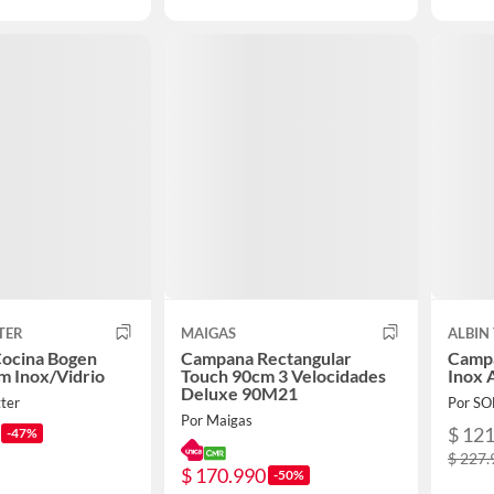
TER
MAIGAS
ALBIN
ocina Bogen
Campana Rectangular
Campa
m Inox/Vidrio
Touch 90cm 3 Velocidades
Inox
Deluxe 90M21
tter
Por S
Por Maigas
$ 12
-47%
$ 227.
$ 170.990
-50%