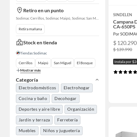
Retiro en un punto
SINDELEN
Sodimac Cerrillos, Sodimac Maipú, Sodimac San Miguel, Sodimac El Bosque, Sodimac San Bernardo, Sodimac Las Condes, Constructor Cantagallo, Sodimac Talagante, Sodimac San Fernando
Campana D
CA-650PS
Retira mañana
Por SODIMA
Stock en tienda
$ 120.290
$ 139.990
Tiendas Sodimac
Instala por $
Cerrillos
Maipú
San Miguel
El Bosque
Mostrar más
Categoría
Electrodomésticos
Electrohogar
Cocina y baño
Decohogar
Deportes y aire libre
Organización
Jardín y terraza
Ferretería
Muebles
Niños y juguetería