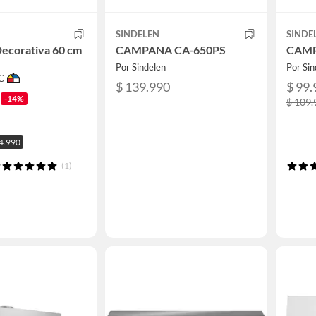
SINDELEN
SINDE
ecorativa 60 cm
CAMPANA CA-650PS
CAMP
Por Sindelen
Por Sin
C
$ 139.990
$ 99.
-14%
$ 109.
24.990
(1)