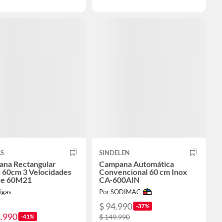
S
SINDELEN
na Rectangular
Campana Automática
 60cm 3 Velocidades
Convencional 60 cm Inox
xe 60M21
CA-600AIN
igas
Por SODIMAC
$ 94.990
-37%
1.990
-41%
$ 149.990