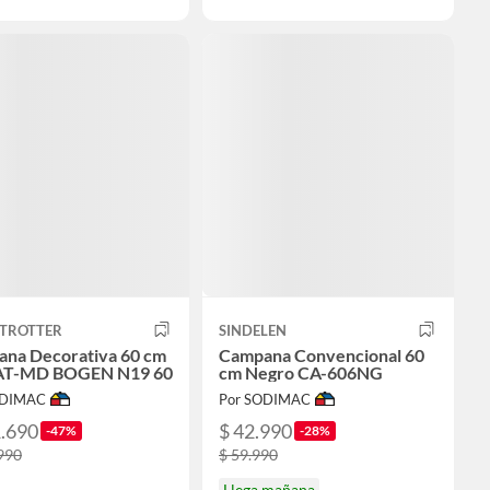
 TROTTER
SINDELEN
na Decorativa 60 cm
Campana Convencional 60
 AT-MD BOGEN N19 60
cm Negro CA-606NG
ODIMAC
Por SODIMAC
1.690
$ 42.990
-47%
-28%
990
$ 59.990
Llega mañana