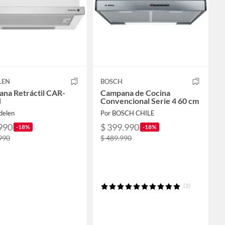
LEN
BOSCH
na Retráctil CAR-
Campana de Cocina
N
Convencional Serie 4 60 cm
delen
Por BOSCH CHILE
990
$ 399.990
-18%
-18%
990
$ 489.990
(2)