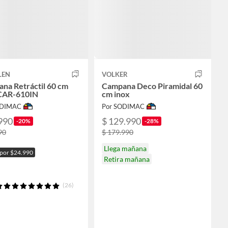
LEN
VOLKER
na Retráctil 60 cm
Campana Deco Piramidal 60
CAR-610IN
cm inox
ODIMAC
Por SODIMAC
990
$ 129.990
-20%
-28%
90
$ 179.990
Llega mañana
 por $24.990
Retira mañana
(26)