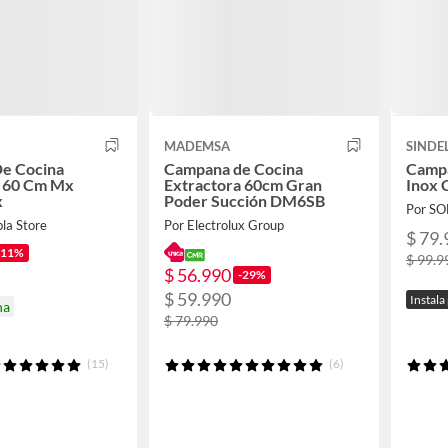
MADEMSA
SINDE
e Cocina
Campana de Cocina
Campa
a 60 Cm Mx
Extractora 60cm Gran
Inox 
x
Poder Succión DM6SB
Por S
la Store
Por Electrolux Group
$ 79.
-11%
$ 99.9
$ 56.990
-29%
$ 59.990
Instala
na
$ 79.990
(15)
(6)