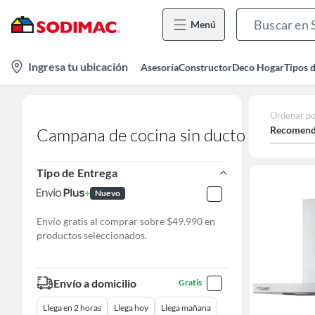
Menú
location-
Ingresa tu ubicación
Asesoría
Constructor
Deco Hogar
Tipos 
icon
Ordenar po
Recomend
Campana de cocina sin ducto
Tipo de Entrega
Nuevo
Envío gratis al comprar sobre $49.990 en
productos seleccionados.
Envío a domicilio
Gratis
Llega en 2 horas
Llega hoy
Llega mañana