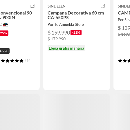
SINDELEN
SINDE
onvencional 90
Campana Decorativa 60 cm
CAMP
A-900IN
CA-650PS
Por Sin
C
Por Te Amuebla Store
$ 13
$ 159.990
-11%
-25%
$ 169.
$ 179.990
Llega
gratis
mañana
24.990
(14)