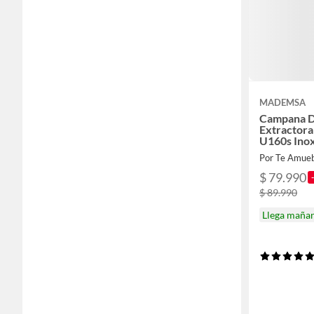
MADEMSA
Campana D
Extractor
U160s Ino
Por Te Amueb
$ 79.990
$ 89.990
Llega maña