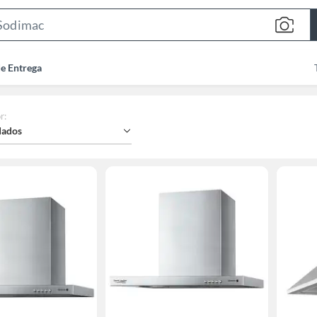
Search
Bar
de Entrega
r
:
ados