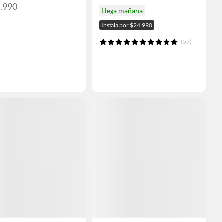
9.990
Llega mañana
Instala por $24.990
(57)