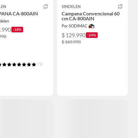
LEN
SINDELEN
ANA CA-800AIN
Campana Convencional 60
cm CA-800AIN
delen
Por SODIMAC
9.990
-18%
$ 129.990
-24%
990
$ 169.990
(1)