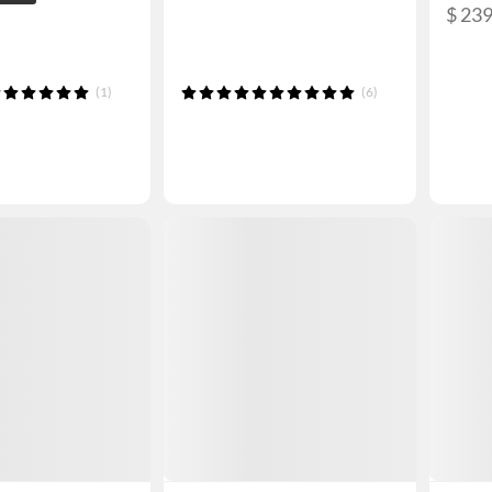
$ 23
(1)
(6)