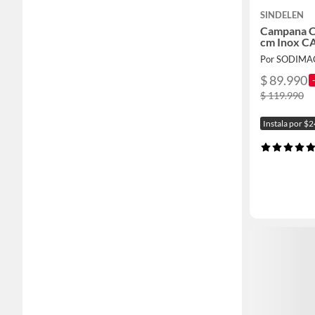
SINDELEN
Campana C
cm Inox C
Por SODIMA
$ 89.990
$ 119.990
Instala por $