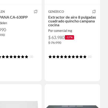
LEN
GENERICO
ANA CA-630PP
Extractor de aire 8 pulgadas
cuadrado quincho campana
delen
cocina
990
Por comercial mg
990
$ 63.980
-17%
$ 76.990
(1)
(1)