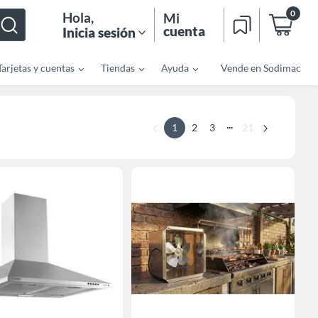
0
Hola
,
Mi
cuenta
Inicia sesión
Tarjetas y cuentas
Tiendas
Ayuda
Vende en Sodimac
...
1
2
3
21